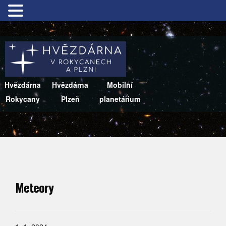
Hvězdárna
Hvězdárna
Mobilní
Rokycany
Plzeň
planetárium
Meteory