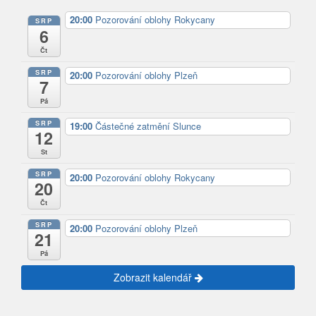
20:00
Pozorování oblohy Rokycany
SRP
6
Čt
SRP
20:00
Pozorování oblohy Plzeň
7
Pá
SRP
19:00
Částečné zatmění Slunce
12
St
SRP
20:00
Pozorování oblohy Rokycany
20
Čt
SRP
20:00
Pozorování oblohy Plzeň
21
Pá
Zobrazit kalendář