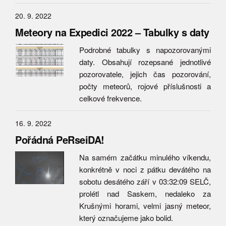
20. 9. 2022
Meteory na Expedici 2022 – Tabulky s daty
Podrobné tabulky s napozorovanými
daty. Obsahují rozepsané jednotlivé
pozorovatele, jejich čas pozorování,
počty meteorů, rojové příslušnosti a
celkové frekvence.
16. 9. 2022
Pořádná PeRseiDA!
Na samém začátku minulého víkendu,
konkrétně v noci z pátku devátého na
sobotu desátého září v 03:32:09 SELČ,
prolétl nad Saskem, nedaleko za
Krušnými horami, velmi jasný meteor,
který označujeme jako bolid.