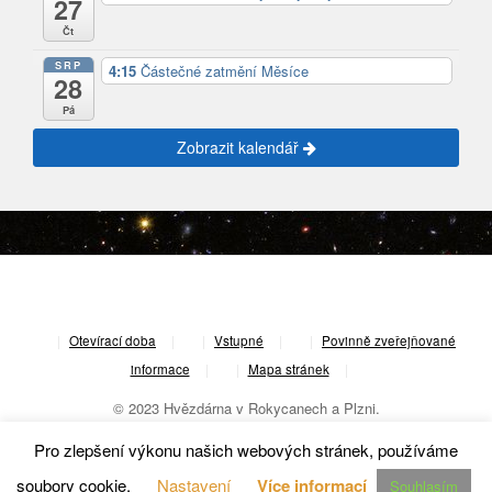
27
Čt
SRP
4:15
Částečné zatmění Měsíce
28
Pá
Zobrazit kalendář
|
Otevírací doba
|
Vstupné
|
Povinně zveřejňované
informace
|
Mapa stránek
|
© 2023 Hvězdárna v Rokycanech a Plzni.
Pro zlepšení výkonu našich webových stránek, používáme
soubory cookie.
Nastavení
Více informací
Souhlasím