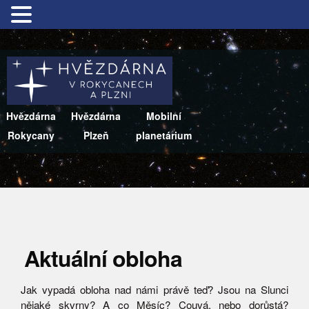
Hvězdárna
Hvězdárna
Mobilní
Rokycany
Plzeň
planetárium
Aktuální obloha
Jak vypadá obloha nad námi právě teď? Jsou na Slunci
nějaké skvrny? A co Měsíc? Couvá, nebo dorůstá?