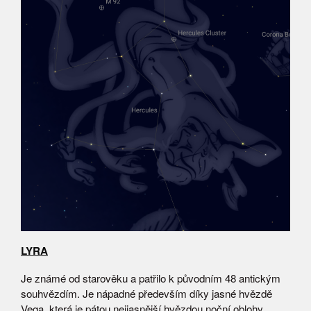
LYRA
Je známé od starověku a patřilo k původním 48 antickým
souhvězdím. Je nápadné především díky jasné hvězdě
Vega, která je pátou nejjasnější hvězdou noční oblohy.