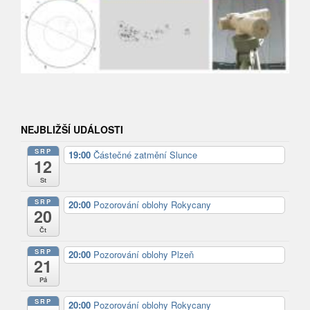
NEJBLIŽŠÍ UDÁLOSTI
SRP
19:00
Částečné zatmění Slunce
12
St
SRP
20:00
Pozorování oblohy Rokycany
20
Čt
SRP
20:00
Pozorování oblohy Plzeň
21
Pá
SRP
20:00
Pozorování oblohy Rokycany