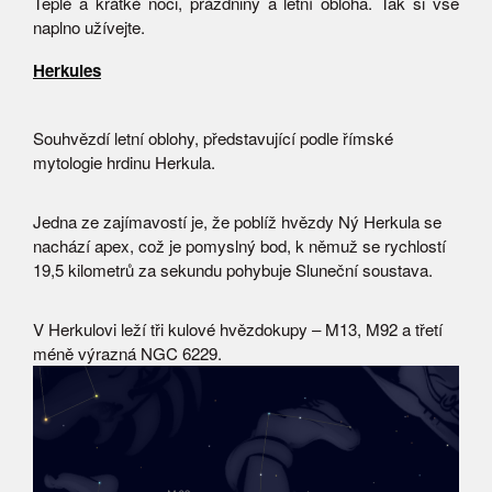
Teplé a krátké noci, prázdniny a letní obloha. Tak si vše
naplno užívejte.
Herkules
Souhvězdí letní oblohy, představující podle římské
mytologie hrdinu Herkula.
Jedna ze zajímavostí je, že poblíž hvězdy Ný Herkula se
nachází apex, což je pomyslný bod, k němuž se rychlostí
19,5 kilometrů za sekundu pohybuje Sluneční soustava.
V Herkulovi leží tři kulové hvězdokupy – M13, M92 a třetí
méně výrazná NGC 6229.