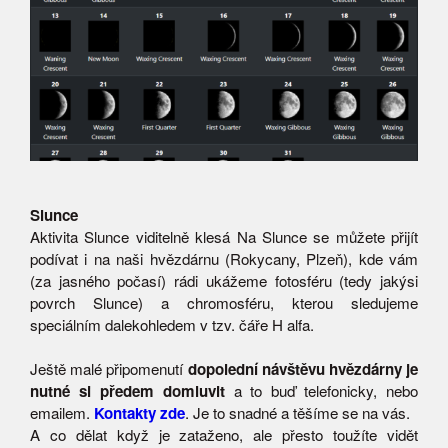
Slunce
Aktivita Slunce viditelně klesá Na Slunce se můžete přijít
podívat i na naši hvězdárnu (Rokycany, Plzeň), kde vám
(za jasného počasí) rádi ukážeme fotosféru (tedy jakýsi
povrch Slunce) a chromosféru, kterou sledujeme
speciálním dalekohledem v tzv. čáře H alfa.
Ještě malé připomenutí
dopolední návštěvu hvězdárny je
nutné si předem domluvit
a to buď telefonicky, nebo
emailem.
Kontakty zde
. Je to snadné a těšíme se na vás.
A co dělat když je zataženo, ale přesto toužíte vidět