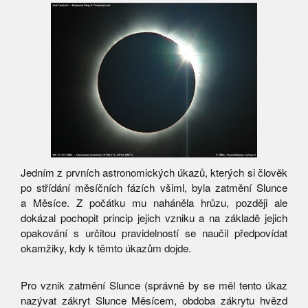
Jedním z prvních astronomických úkazů, kterých si člověk
po střídání měsíčních fázích všiml, byla zatmění Slunce
a Měsíce. Z počátku mu naháněla hrůzu, později ale
dokázal pochopit princip jejich vzniku a na základě jejich
opakování s určitou pravidelností se naučil předpovídat
okamžiky, kdy k těmto úkazům dojde.
Pro vznik zatmění Slunce (správně by se měl tento úkaz
nazývat zákryt Slunce Měsícem, obdoba zákrytu hvězd