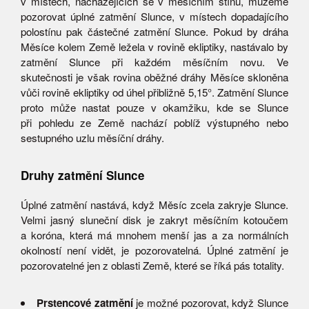
v místech, nacházejících se v měsíčním stínu, můžeme
pozorovat úplné zatmění Slunce, v místech dopadajícího
polostínu pak částečné zatmění Slunce. Pokud by dráha
Měsíce kolem Země ležela v rovině ekliptiky, nastávalo by
zatmění Slunce při každém měsíčním novu. Ve
skutečnosti je však rovina oběžné dráhy Měsíce skloněna
vůči rovině ekliptiky od úhel přibližně 5,15°. Zatmění Slunce
proto může nastat pouze v okamžiku, kde se Slunce
při pohledu ze Země nachází poblíž výstupného nebo
sestupného uzlu měsíční dráhy.
Druhy zatmění Slunce
Úplné zatmění nastává, když Měsíc zcela zakryje Slunce.
Velmi jasný sluneční disk je zakryt měsíčním kotoučem
a koróna, která má mnohem menší jas a za normálních
okolností není vidět, je pozorovatelná. Úplné zatmění je
pozorovatelné jen z oblasti Země, které se říká pás totality.
Prstencové zatmění
je možné pozorovat, když Slunce