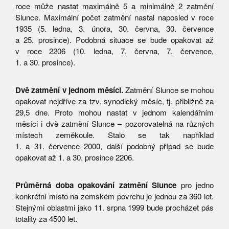
roce může nastat maximálně 5 a minimálně 2 zatmění
Slunce. Maximální počet zatmění nastal naposled v roce
1935 (5. ledna, 3. února, 30. června, 30. července
a 25. prosince). Podobná situace se bude opakovat až
v roce 2206 (10. ledna, 7. června, 7. července,
1. a 30. prosince).
Dvě zatmění v jednom měsíci.
Zatmění Slunce se mohou
opakovat nejdříve za tzv. synodický měsíc, tj. přibližně za
29,5 dne. Proto mohou nastat v jednom kalendářním
měsíci i dvě zatmění Slunce – pozorovatelná na různých
místech zeměkoule. Stalo se tak například
1. a 31. července 2000, další podobný případ se bude
opakovat až 1. a 30. prosince 2206.
Průměrná doba opakování zatmění Slunce
pro jedno
konkrétní místo na zemském povrchu je jednou za 360 let.
Stejnými oblastmi jako 11. srpna 1999 bude procházet pás
totality za 4500 let.