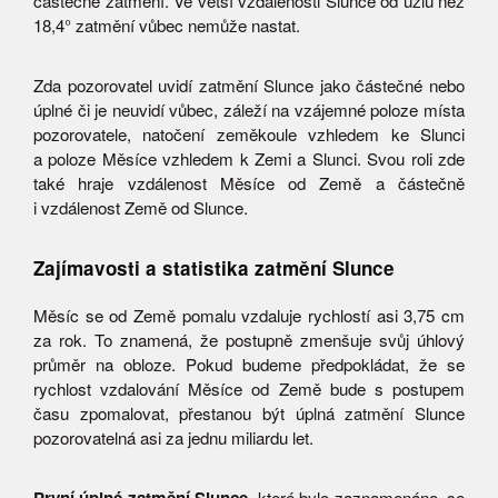
částečné zatmění. Ve větší vzdálenosti Slunce od uzlu než
18,4° zatmění vůbec nemůže nastat.
Zda pozorovatel uvidí zatmění Slunce jako částečné nebo
úplné či je neuvidí vůbec, záleží na vzájemné poloze místa
pozorovatele, natočení zeměkoule vzhledem ke Slunci
a poloze Měsíce vzhledem k Zemi a Slunci. Svou roli zde
také hraje vzdálenost Měsíce od Země a částečně
i vzdálenost Země od Slunce.
Zajímavosti a statistika zatmění Slunce
Měsíc se od Země pomalu vzdaluje rychlostí asi 3,75 cm
za rok. To znamená, že postupně zmenšuje svůj úhlový
průměr na obloze. Pokud budeme předpokládat, že se
rychlost vzdalování Měsíce od Země bude s postupem
času zpomalovat, přestanou být úplná zatmění Slunce
pozorovatelná asi za jednu miliardu let.
, které bylo zaznamenáno, se