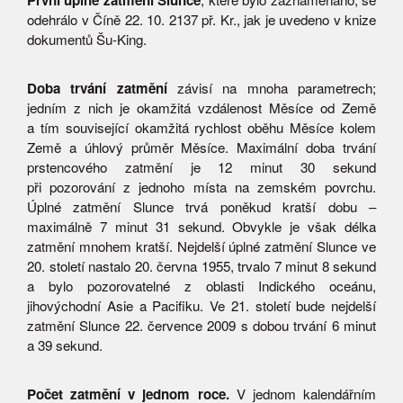
První úplné zatmění Slunce
odehrálo v Číně 22. 10. 2137 př. Kr., jak je uvedeno v knize
dokumentů Šu-King.
Doba trvání zatmění
závisí na mnoha parametrech;
jedním z nich je okamžitá vzdálenost Měsíce od Země
a tím související okamžitá rychlost oběhu Měsíce kolem
Země a úhlový průměr Měsíce. Maximální doba trvání
prstencového zatmění je 12 minut 30 sekund
při pozorování z jednoho místa na zemském povrchu.
Úplné zatmění Slunce trvá poněkud kratší dobu –
maximálně 7 minut 31 sekund. Obvykle je však délka
zatmění mnohem kratší. Nejdelší úplné zatmění Slunce ve
20. století nastalo 20. června 1955, trvalo 7 minut 8 sekund
a bylo pozorovatelné z oblasti Indického oceánu,
jihovýchodní Asie a Pacifiku. Ve 21. století bude nejdelší
zatmění Slunce 22. července 2009 s dobou trvání 6 minut
a 39 sekund.
Počet zatmění v jednom roce.
V jednom kalendářním