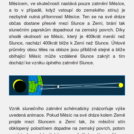
Měsícem, ve skutečnosti nastává pouze zatmění Měsíce,
a to v případě, když vstoupí do zemského stínu) je
nezbytně nutná přítomnost Měsíce. Ten se na své dráze
občas dostane přesně mezi Slunce a Zemi, brání tak
slunečním paprskům dopadnout na zemský povrch. Díky
shodě okolností se Měsíc, který je 400krát menší než
Slunce, nachází 400krát blíže k Zemi než Slunce. Úhlové
průměry obou těles na obloze jsou přibližně stejné a blíže
obíhající Měsíc může vzdálené Slunce zakrýt a tím
dochází ke vzniku úplného zatmění Slunce.
Vznik slunečního zatmění schématicky znázorňuje výše
uvedená animace. Pokud Měsíc na své dráze kolem Země
projde mezi Sluncem a Zemí tak, že měsíční stín
obklopený polostínem dopadne na zemský povrch, potom