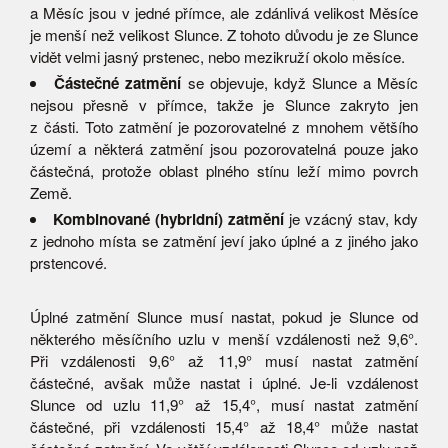
a Měsíc jsou v jedné přímce, ale zdánlivá velikost Měsíce
je menší než velikost Slunce. Z tohoto důvodu je ze Slunce
vidět velmi jasný prstenec, nebo mezikruží okolo měsíce.
Částečné zatmění
se objevuje, když Slunce a Měsíc
nejsou přesně v přímce, takže je Slunce zakryto jen
z části. Toto zatmění je pozorovatelné z mnohem většího
území a některá zatmění jsou pozorovatelná pouze jako
částečná, protože oblast plného stínu leží mimo povrch
Země.
Kombinované (hybridní) zatmění
je vzácný stav, kdy
z jednoho místa se zatmění jeví jako úplné a z jiného jako
prstencové.
Úplné zatmění Slunce musí nastat, pokud je Slunce od
některého měsíčního uzlu v menší vzdálenosti než 9,6°.
Při vzdálenosti 9,6° až 11,9° musí nastat zatmění
částečné, avšak může nastat i úplné. Je-li vzdálenost
Slunce od uzlu 11,9° až 15,4°, musí nastat zatmění
částečné, při vzdálenosti 15,4° až 18,4° může nastat