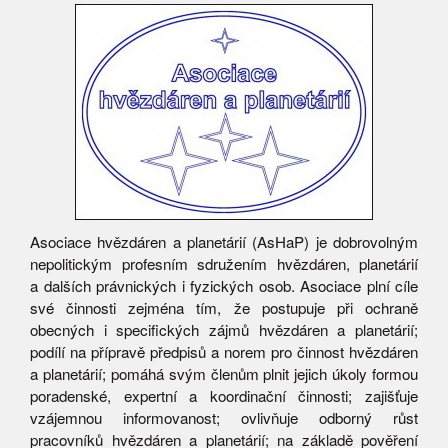
Asociace hvězdáren a planetárií (AsHaP) je dobrovolným
nepolitickým profesním sdružením hvězdáren, planetárií
a dalších právnických i fyzických osob. Asociace plní cíle
své činnosti zejména tím, že postupuje při ochraně
obecných i specifických zájmů hvězdáren a planetárií;
podílí na přípravě předpisů a norem pro činnost hvězdáren
a planetárií; pomáhá svým členům plnit jejich úkoly formou
poradenské, expertní a koordinační činnosti; zajišťuje
vzájemnou informovanost; ovlivňuje odborný růst
pracovníků hvězdáren a planetárií; na základě pověření