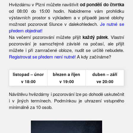
Hvězdárnu v Plzni můžete navštívit
od pondělí do čtvrtka
od 08:00 do 15:00 hodin. Nabídneme vám prohlídku
výstavních prostor s výkladem a v případě jasné oblohy
možnost pozorovat Slunce v dalekohledech.
Je nutné se
předem objednat!
Na večerní pozorování můžete přijít
každý pátek
. Vlastní
pozorování je samozřejmě závislé na počasí, ale přijít
můžete i při zamračené obloze, nudit se určitě nebudete.
Registrovat se předem není nutné!
A kdy začínáme?
listopad – únor
březen a říjen
duben – září
v 18:00
v 19:00
ve 20:00
Návštěvu hvězdárny i pozorování lze po dohodě uskutečnit
i v jiných termínech. Podmínkou je uhrazení vstupného
minimálně za 10 osob.