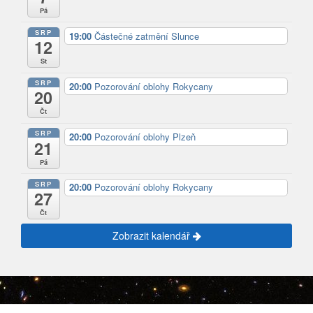
Pá
SRP
19:00
Částečné zatmění Slunce
12
St
SRP
20:00
Pozorování oblohy Rokycany
20
Čt
SRP
20:00
Pozorování oblohy Plzeň
21
Pá
SRP
20:00
Pozorování oblohy Rokycany
27
Čt
Zobrazit kalendář