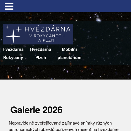
Hvězdárna
Hvězdárna
Mobilní
Rokycany
Plzeň
planetárium
Galerie 2026
Nepravidelně zveřejňované zajímavé snímky různých
astronomických objektů pořízených (nejen) na hvězdárně.