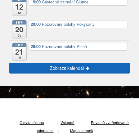
SRP
19:00
Částečné zatmění Slunce
12
St
SRP
20:00
Pozorování oblohy Rokycany
20
Čt
SRP
20:00
Pozorování oblohy Plzeň
21
Pá
Zobrazit kalendář
|
Otevírací doba
|
Vstupné
|
Povinně zveřejňované
informace
|
Mapa stránek
|