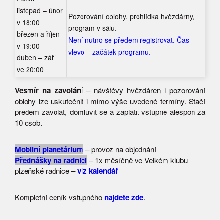
listopad – únor
Pozorování oblohy, prohlídka hvězdárny,
v 18:00
program v sálu.
březen a říjen
Není nutno se předem registrovat. Čas
v 19:00
vlevo – začátek programu.
duben – září
ve 20:00
Vesmír na zavolání
– návštěvy hvězdáren i pozorování
oblohy lze uskutečnit i mimo výše uvedené termíny. Stačí
předem zavolat, domluvit se a zaplatit vstupné alespoň za
10 osob.
Mobilní planetárium
– provoz na objednání
Přednášky na radnici
– 1x měsíčně ve Velkém klubu
plzeňské radnice –
viz kalendář
Kompletní ceník vstupného
najdete zde
.