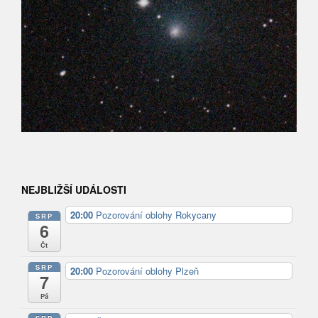
NEJBLIŽŠÍ UDÁLOSTI
20:00
Pozorování oblohy Rokycany
SRP
6
Čt
SRP
20:00
Pozorování oblohy Plzeň
7
Pá