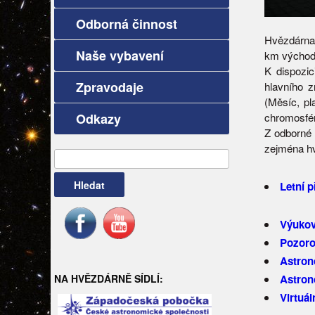
Odborná činnost
Hvězdárna
Naše vybavení
km východ
K dispozi
Zpravodaje
hlavního z
(Měsíc, pl
Odkazy
chromosfér
Z odborné 
zejména hvě
Vyhledávání
Letní 
Výukov
Pozoro
Astron
NA HVĚZDÁRNĚ SÍDLÍ:
Astron
Virtuáln