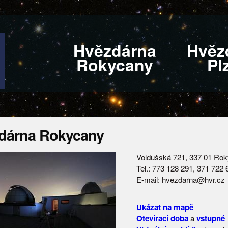
Hvězdárna
Hvěz
Rokycany
Pl
dárna Rokycany
Voldušská 721, 337 01 Ro
Tel.: 773 128 291, 371 722
E-mail: hvezdarna@hvr.cz
Ukázat na mapě
Otevírací doba
a
vstupné