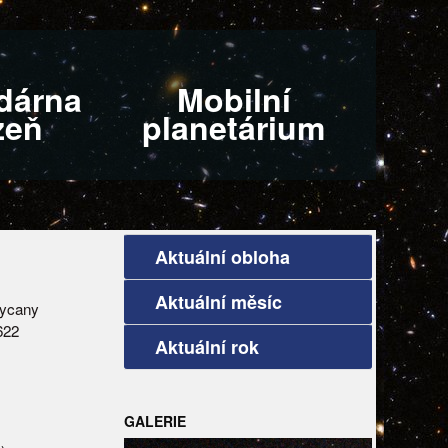
dárna
Mobilní
zeň
planetárium
Aktuální obloha
Aktuální měsíc
kycany
 622
Aktuální rok
GALERIE