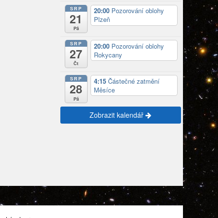
SRP
20:00
Pozorování oblohy
21
Plzeň
Pá
SRP
20:00
Pozorování oblohy
27
Rokycany
Čt
SRP
4:15
Částečné zatmění
28
Měsíce
Pá
Zobrazit kalendář