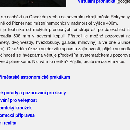
Virtuální prohlídka
(google
 se nachází na Oseckém vrchu na severním okraji města Rokycany
ně od Plzně) nad místní nemocnicí v nadmořské výšce 400m.
ci je technika od malých přenosných přístrojů až po dalekohled
rcadla 508 mm v severní kopuli. Přístroji je možné pozorovat n
anety, dvojhvězdy, hvězdokupy, galaxie, mlhoviny) a ve dne Slunce 
a). O každém úkazu se dozvíte spoustu zajímavostí, přijďte se podív
činnosti se hvězdárna věnuje především systematickému pozorová
zd planetkami. Nic vám to neříká? Přijďte, určitě se dozvíte více.
příměstské astronomické praktikum
é pořady a pozorování pro školy
vání pro veřejnost
omický kroužek
omická přípravka
í realita