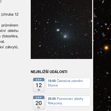
)
 (zhruba 12
 s průměrem
oční oblohu
(fotosféra,
at.
ní zákrytů,
NEJBLIŽŠÍ UDÁLOSTI
SRP
19:00
Částečné zatmění
12
Slunce
St
SRP
20:00
Pozorování oblohy
20
Rokycany
Čt