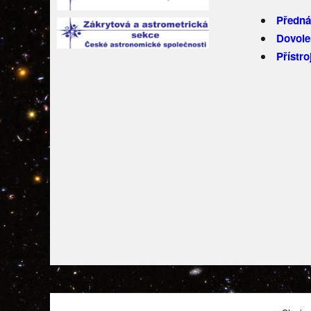
Předná
Dovole
Přístr