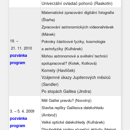
Univerzální ovladač pohonů (Raskotin)
Matematické zpracování digitální fotografie
(Štarha)
Zpracování astronomických videonahrávek
(Mánek)
19. –
Pokroky částicové fyziky, kosmologie
21. 11. 2010
a astrofyziky (Kulhánek)
pozvánka
Mohou astronomové a světelní technici
program
spolupracovat? (Kotek, Kotková)
Komety (Havlíček)
Vzájemné úkazy Jupiterových měsíců
(Sandler)
Po stopách Galilea (Jindra)
Měl Galilei pravdu? (Novotný)
Stavba repliky Galileova dalekohledu
3. – 5. 4. 2009
(Ambrož)
pozvánka
Velké optické dalekohledy (Kulhánek)
program
Dlouhodobé změny sluneční aktivity (Hejna)