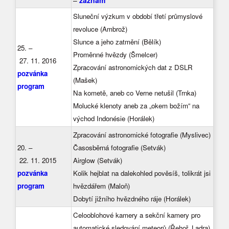
–
záznam
Sluneční výzkum v období třetí průmyslové
revoluce (Ambrož)
Slunce a jeho zatmění (Bělík)
25. –
Proměnné hvězdy (Šmelcer)
27. 11. 2016
Zpracování astronomických dat z DSLR
pozvánka
(Mašek)
program
Na kometě, aneb co Verne netušil (Trnka)
Molucké klenoty aneb za „okem božím“ na
východ Indonésie (Horálek)
Zpracování astronomické fotografie (Myslivec)
20. –
Časosběrná fotografie (Setvák)
22. 11. 2015
Airglow (Setvák)
pozvánka
Kolik hejblat na dalekohled pověsíš, tolikrát jsi
program
hvězdářem (Maloň)
Dobytí jižního hvězdného ráje (Horálek)
Celooblohové kamery a sekční kamery pro
automatické sledování meteorů (Řehoř, Ladra)