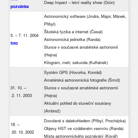
Deep Impact – letní reality show (Grün)
pozvánka
Astronomický software (Jindra, Major, Mánek,
Přibyl)
Školská fyzika a internet (Česal)
5. – 7. 11. 2004
Astronomická jednotka (Randa)
foto
Slunce v současné amatérské astronomii
(Hejna)
Kilogram, metr, sekunda (Kulhánek)
Systém GPS (Hovorka, Konrád)
Amatérská astronomická fotografie (Šmíd)
31. 10. –
Slunce v současné amatérské astronomii
2. 11. 2003
(Hejna)
Aktuální pohled do sluneční soustavy
(Ambrož)
Dovolené s dalekohledem (Přibyl, Procházka)
18. –
Objevy HST ve vzdáleném vesmíru (Randa)
20. 10. 2002
Místa astronomického poznávání (Kovář)