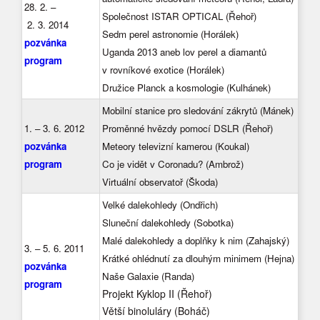
28. 2. –
Společnost ISTAR OPTICAL (Řehoř)
2. 3. 2014
Sedm perel astronomie (Horálek)
pozvánka
Uganda 2013 aneb lov perel a diamantů
program
v rovníkové exotice (Horálek)
Družice Planck a kosmologie (Kulhánek)
Mobilní stanice pro sledování zákrytů (Mánek)
1. – 3. 6. 2012
Proměnné hvězdy pomocí DSLR (Řehoř)
pozvánka
Meteory televizní kamerou (Koukal)
program
Co je vidět v Coronadu? (Ambrož)
Virtuální observatoř (Škoda)
Velké dalekohledy (Ondřich)
Sluneční dalekohledy (Sobotka)
Malé dalekohledy a doplňky k nim (Zahajský)
3. – 5. 6. 2011
Krátké ohlédnutí za dlouhým minimem (Hejna)
pozvánka
Naše Galaxie (Randa)
program
Projekt Kyklop II (Řehoř)
Větší binoluláry (Boháč)