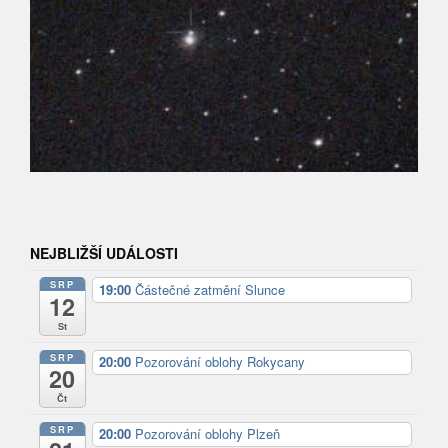
NEJBLIŽŠÍ UDÁLOSTI
SRP
19:00
Částečné zatmění Slunce
12
St
SRP
20:00
Pozorování oblohy Rokycany
20
Čt
SRP
20:00
Pozorování oblohy Plzeň