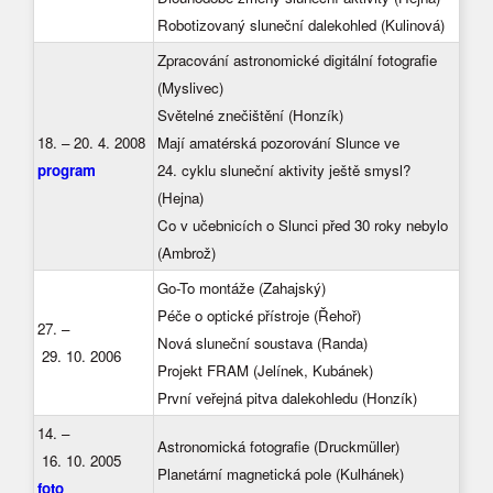
Robotizovaný sluneční dalekohled (Kulinová)
Zpracování astronomické digitální fotografie
(Myslivec)
Světelné znečištění (Honzík)
18. – 20. 4. 2008
Mají amatérská pozorování Slunce ve
program
24. cyklu sluneční aktivity ještě smysl?
(Hejna)
Co v učebnicích o Slunci před 30 roky nebylo
(Ambrož)
Go-To montáže (Zahajský)
Péče o optické přístroje (Řehoř)
27. –
Nová sluneční soustava (Randa)
29. 10. 2006
Projekt FRAM (Jelínek, Kubánek)
První veřejná pitva dalekohledu (Honzík)
14. –
Astronomická fotografie (Druckmüller)
16. 10. 2005
Planetární magnetická pole (Kulhánek)
foto