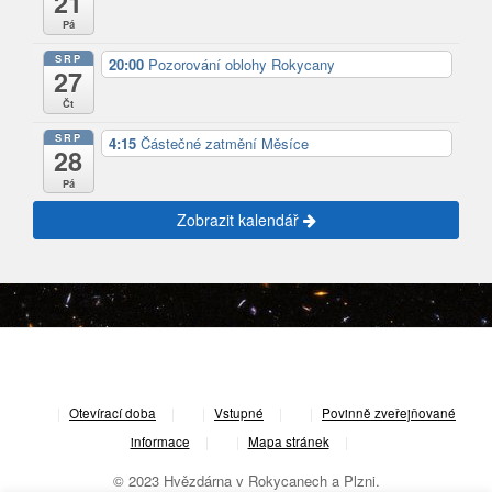
21
Pá
SRP
20:00
Pozorování oblohy Rokycany
27
Čt
SRP
4:15
Částečné zatmění Měsíce
28
Pá
Zobrazit kalendář
|
Otevírací doba
|
Vstupné
|
Povinně zveřejňované
informace
|
Mapa stránek
|
© 2023 Hvězdárna v Rokycanech a Plzni.