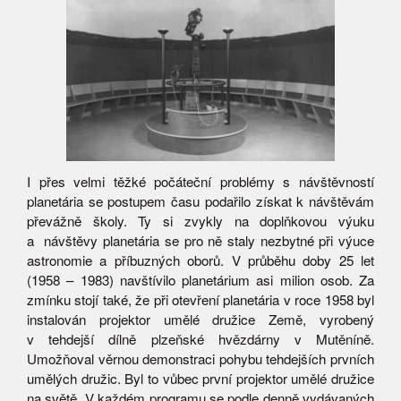
I přes velmi těžké počáteční problémy s návštěvností
planetária se postupem času podařilo získat k návštěvám
převážně školy. Ty si zvykly na doplňkovou výuku
a návštěvy planetária se pro ně staly nezbytné při výuce
astronomie a příbuzných oborů. V průběhu doby 25 let
(1958 – 1983) navštívilo planetárium asi milion osob. Za
zmínku stojí také, že při otevření planetária v roce 1958 byl
instalován projektor umělé družice Země, vyrobený
v tehdejší dílně plzeňské hvězdárny v Mutěníně.
Umožňoval věrnou demonstraci pohybu tehdejších prvních
umělých družic. Byl to vůbec první projektor umělé družice
na světě. V každém programu se podle denně vydávaných