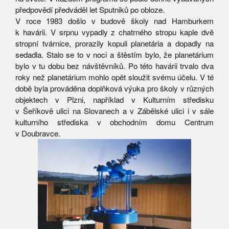
předpovědí předváděl let Sputniků po obloze.
V roce 1983 došlo v budově školy nad Hamburkem
k havárii. V srpnu vypadly z chatrného stropu kaple dvě
stropní tvárnice, prorazily kopuli planetária a dopadly na
sedadla. Stalo se to v noci a štěstím bylo, že planetárium
bylo v tu dobu bez návštěvníků. Po této havárii trvalo dva
roky než planetárium mohlo opět sloužit svému účelu. V té
době byla prováděna doplňková výuka pro školy v různých
objektech v Plzni, například v Kulturním středisku
v Šeříkově ulici na Slovanech a v Zábělské ulici i v sále
kulturního střediska v obchodním domu Centrum
v Doubravce.