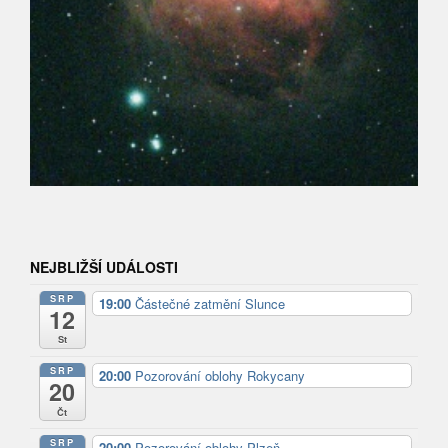
NEJBLIŽŠÍ UDÁLOSTI
SRP
19:00
Částečné zatmění Slunce
12
St
SRP
20:00
Pozorování oblohy Rokycany
20
Čt
SRP
20:00
Pozorování oblohy Plzeň