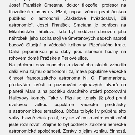
Josef František Smetana, doktor filozofie, profesor na
filozofickém ústavu v Plzni, napsal vůbec první českou
publikaci o astronomii „Základové hvězdosloví, čili
astronomie“. Josef František Smetana je pohřben na
Mikulášském hřbitově, kde byl nedávno obnoven jeho
náhrobek, jeho socha stojí ve Smetanových sadech naproti
budově Studijní a vědecké knihovny Plzeňského kraje.
Další připomínkou jeho doby jsou sluneční hodiny na
rohovém domě Pražské a Perlové ulice.
Na přelomu devatenáctého a dvacátého století vzbudila
další vlnu zájmu o astronomii zajímavá populárně vědecká
činnost francouzského astronoma N. C. Flammariona,
především zvěsti o pozorování zajímavých útvarů na
planetě Mars a na počátku dvacátého století pozorování
Halleyovy komety. Také v Plzni se konaly již před první
světovou válkou populárně vědecké přednášky
s astronomickou tematikou. Občas to bylo i v průběhu této
války, hlavně však po ní, kdy se zájem o astronomii začal
ještě rozšiřovat. Zřejmě to byl podnět k založení německé
astronomické společnosti. Zprávy o jejím vzniku, činnosti,