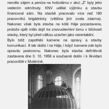
nemělo zájem a peníze na hvězdárnu v akci „Z“ byly jeho
vedením odmítnuty. KNV udělal výjimku a stavbu
financoval sám. Na stavbě pracovalo více než 180
pracovníků brigádnicky (většina jich zcela zdarma).
Nakonec však byla stavba na kótě Háje pozastavena,
protože opět mělo dojít ke znovuotevření lomu v blízkosti
stavby, který byl před válkou uzavřen jako nerentabilní.
Bylo totiž zapotřebí kamene na opravy a stavby
komunikací. A tak došlo i na Háje, i když kamene zde bylo
opravdu poskrovnu. Nakonec byla stavba definitivně
zastavena dne 3. 10. 1958 a současně došlo i k likvidaci
pracoviště v Mutěníně.