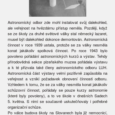
Astronomický odbor zde mohl instalovat svůj dalekohled,
ale veřejnost na hvězdárnu přístup neměla. Později, když
se ze školy za druhé světové války stal německý lazaret,
musel být dalekohled dokonce demontován. Astronomická
činnost v roce 1939 ustala, protože se za války nesměla
konat jakákoliv spolková činnost. Po roce 1943 bylo
povoleno pořádání astronomických kurzů a výstav. Tehdy
přírodovědná sekce plzeňského muzea pořádala výstavu
a k té přizvala také členy astronomického odboru LUH.
Astronomická část výstavy velmi pozitivně zapůsobila na
veřejnost a vznikl požadavek obnovení činnosti odboru.
Vzhledem k tomu, že se za války nesměla konat jakákoliv
schůzovní činnost, pořádaly se pouze kurzy astronomie
(které byly povoleny), a to ve škole v dnešních Sadech
5. května. S nimi se současně uskutečňovaly i potřebné
organizační schůze.
Po válce budova školy na Slovanech byla již nemocnicí,