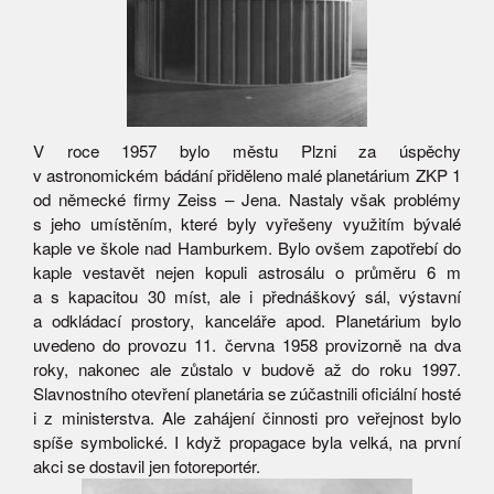
V roce 1957 bylo městu Plzni za úspěchy
v astronomickém bádání přiděleno malé planetárium ZKP 1
od německé firmy Zeiss – Jena. Nastaly však problémy
s jeho umístěním, které byly vyřešeny využitím bývalé
kaple ve škole nad Hamburkem. Bylo ovšem zapotřebí do
kaple vestavět nejen kopuli astrosálu o průměru 6 m
a s kapacitou 30 míst, ale i přednáškový sál, výstavní
a odkládací prostory, kanceláře apod. Planetárium bylo
uvedeno do provozu 11. června 1958 provizorně na dva
roky, nakonec ale zůstalo v budově až do roku 1997.
Slavnostního otevření planetária se zúčastnili oficiální hosté
i z ministerstva. Ale zahájení činnosti pro veřejnost bylo
spíše symbolické. I když propagace byla velká, na první
akci se dostavil jen fotoreportér.