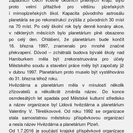
proto velmi přitažlivé pro většinu plzeňských
i mimoplzeňských škol. Kapacita původního astrosálu
planetária se po rekonstrukci zvýšila z původních 30 míst
na 70 míst. Po celý školní rok byly denně konány akce,
v některých měsících bylo planetárium plně obsazeno
po celý den. Ohlášení, že planetárium bude končit
16. března 1997, znamenalo pro mnohé značné
překvapení. Důvod – zchátralá budova bývalé školy nad
Hamburkem měla být zrekonstruována pro účely
Městského soudu a stavební práce měly být započaty již
v dubnu 1997. Planetárium proto muselo být vystěhováno
do 31. března téhož roku.
Hvězdárna a planetárium měla v minulosti několik
zřizovatelů a několikrát změnila název. Do konce
osmdesátých let spadala pod Městské kulturní středisko
a název organizace byl Lidová hvězdárna a planetárium
Valentiny V. Těreškovové. Od roku 1992 se organizace
stala samostatnou městskou příspěvkovou organizací
a nesla název Hvězdárna a planetárium Plzeň.
Od 1.7.2016 je součástí krajské příspěvkové organizace