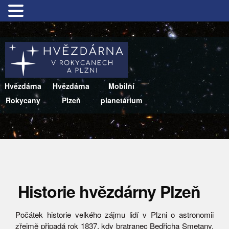
Hvězdárna
Hvězdárna
Mobilní
Rokycany
Plzeň
planetárium
Historie hvězdárny Plzeň
Počátek historie velkého zájmu lidí v Plzni o astronomii
zřejmě připadá rok 1837, kdy bratranec Bedřicha Smetany,