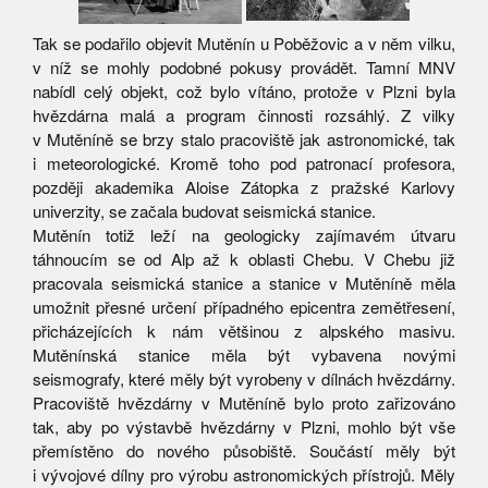
Tak se podařilo objevit Mutěnín u Poběžovic a v něm vilku,
v níž se mohly podobné pokusy provádět. Tamní MNV
nabídl celý objekt, což bylo vítáno, protože v Plzni byla
hvězdárna malá a program činnosti rozsáhlý. Z vilky
v Mutěníně se brzy stalo pracoviště jak astronomické, tak
i meteorologické. Kromě toho pod patronací profesora,
později akademika Aloise Zátopka z pražské Karlovy
univerzity, se začala budovat seismická stanice.
Mutěnín totiž leží na geologicky zajímavém útvaru
táhnoucím se od Alp až k oblasti Chebu. V Chebu již
pracovala seismická stanice a stanice v Mutěníně měla
umožnit přesné určení případného epicentra zemětřesení,
přicházejících k nám většinou z alpského masivu.
Mutěnínská stanice měla být vybavena novými
seismografy, které měly být vyrobeny v dílnách hvězdárny.
Pracoviště hvězdárny v Mutěníně bylo proto zařizováno
tak, aby po výstavbě hvězdárny v Plzni, mohlo být vše
přemístěno do nového působiště. Součástí měly být
i vývojové dílny pro výrobu astronomických přístrojů. Měly