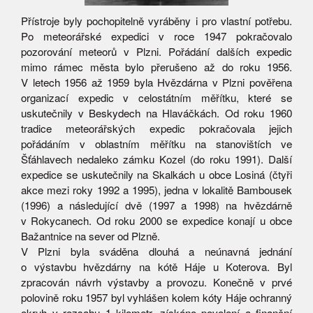
Přístroje byly pochopitelně vyráběny i pro vlastní potřebu.
Po meteorářské expedici v roce 1947 pokračovalo
pozorování meteorů v Plzni. Pořádání dalších expedic
mimo rámec města bylo přerušeno až do roku 1956.
V letech 1956 až 1959 byla Hvězdárna v Plzni pověřena
organizací expedic v celostátním měřítku, které se
uskutečnily v Beskydech na Hlaváčkách. Od roku 1960
tradice meteorářských expedic pokračovala jejich
pořádáním v oblastním měřítku na stanovištích ve
Šťáhlavech nedaleko zámku Kozel (do roku 1991). Další
expedice se uskutečnily na Skalkách u obce Losiná (čtyři
akce mezi roky 1992 a 1995), jedna v lokalitě Bambousek
(1996) a následující dvě (1997 a 1998) na hvězdárně
v Rokycanech. Od roku 2000 se expedice konají u obce
Bažantnice na sever od Plzně.
V Plzni byla sváděna dlouhá a neúnavná jednání
o výstavbu hvězdárny na kótě Háje u Koterova. Byl
zpracován návrh výstavby a provozu. Konečně v prvé
polovině roku 1957 byl vyhlášen kolem kóty Háje ochranný
okruh v rozsahu 1 kilometr, získáno povolení a finanční