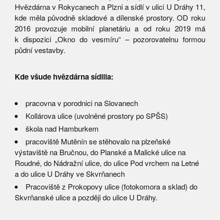
Hvězdárna v Rokycanech a Plzni a sídlí v ulici U Dráhy 11,
kde měla původně skladové a dílenské prostory. OD roku
2016 provozuje mobilní planetáriu a od roku 2019 má
k dispozici „Okno do vesmíru“ – pozorovatelnu formou
půdní vestavby.
Kde všude hvězdárna sídlila:
pracovna v porodnici na Slovanech
Kollárova ulice (uvolněné prostory po SPŠS)
škola nad Hamburkem
pracoviště Mutěnín se stěhovalo na plzeňské
výstaviště na Bručnou, do Planské a Malické ulice na
Roudné, do Nádražní ulice, do ulice Pod vrchem na Letné
a do ulice U Dráhy ve Skvrňanech
Pracoviště z Prokopovy ulice (fotokomora a sklad) do
Skvrňanské ulice a později do ulice U Dráhy.