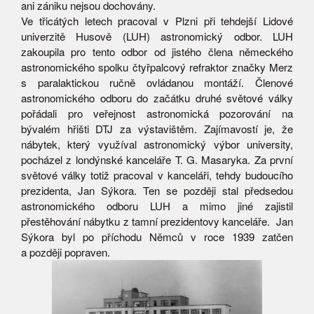
ani zániku nejsou dochovány.
Ve třicátých letech pracoval v Plzni při tehdejší Lidové
univerzitě Husově (LUH) astronomický odbor. LUH
zakoupila pro tento odbor od jistého člena německého
astronomického spolku čtyřpalcový refraktor značky Merz
s paralaktickou ručně ovládanou montáží. Členové
astronomického odboru do začátku druhé světové války
pořádali pro veřejnost astronomická pozorování na
bývalém hřišti DTJ za výstavištěm. Zajímavostí je, že
nábytek, který využíval astronomický výbor university,
pocházel z londýnské kanceláře T. G. Masaryka. Za první
světové války totiž pracoval v kanceláři, tehdy budoucího
prezidenta, Jan Sýkora. Ten se později stal předsedou
astronomického odboru LUH a mimo jiné zajistil
přestěhování nábytku z tamní prezidentovy kanceláře. Jan
Sýkora byl po příchodu Němců v roce 1939 zatčen
a později popraven.