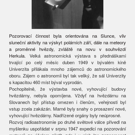
Pozorovací činnost byla orientována na Slunce, vliv
sluneční aktivity na výskyt polárních září, dále na meteory
a proměnné hvězdy, zvláště na novu v souhvězdí
Herkula.
Velká astronomická výstava s přednáškami
trvající po celý měsíc duben 1949 v bývalém kině
Univerzita přilákala mnoho zájemců do astronomického
oboru. Zájem o astronomii byl tak veliký, že sál Univerzity
s kapacitou 460 míst býval vyprodán.
Pochopitelně, že výstavba nové, vyhovující budovy
hvězdárny, nebyla opomíjena. Vždyť na hvězdárnu na
Slovanech byl přístup omezen i členům, veřejnosti byl
vstup zcela zakázán. Marné byly snahy o prosazení nové,
vyhovující hvězdárny. Nadřízené orgány byly neúprosné.
Rozvoj radioastronomie po druhé světové válce přivedl na
myšlenku uspořádat v srpnu 1947 expedici na pozorování