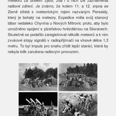
meteorů za účelem zjistit, zda i u nich lze zaznamenat
radiové záření. Je známo, že kolem 11. a 12. srpna se
Země střetá s meteorickým rojem nazvaným Perseidy,
který je bohatý na meteory. Expedice měla svůj stanový
tábor nedaleko Chynína u Nových Mitrovic proto, aby bylo
umožněno spojení s plzeňskou hvězdárnou na Slovanech.
Skutečně se podařilo zaregistrovat několik meteorů a k nim
zvukové stopy signálů v radiopřijímači na vlnové délce 1,3
metru. To byl impuls pro snahu zřídit lepší stanici, která by
nebyla tolik zarušena radiovým provozem.