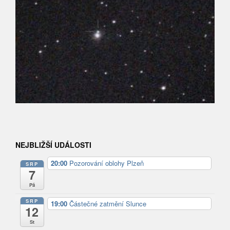
NEJBLIŽŠÍ UDÁLOSTI
20:00
Pozorování oblohy Plzeň
SRP
7
Pá
SRP
19:00
Částečné zatmění Slunce
12
St