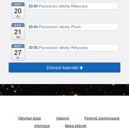
SRP
20:00
Pozorování oblohy Rokycany
20
Čt
SRP
20:00
Pozorování oblohy Plzeň
21
Pá
SRP
20:00
Pozorování oblohy Rokycany
27
Čt
Zobrazit kalendář
|
Otevírací doba
|
Vstupné
|
Povinně zveřejňované
informace
|
Mapa stránek
|