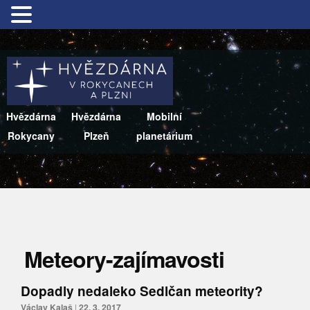
Hvězdárna
Hvězdárna
Mobilní
Rokycany
Plzeň
planetárium
Meteory-zajímavosti
Dopadly nedaleko Sedlčan meteority?
Václav Kalaš
|
22. 3. 2017