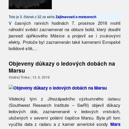
Toto je 3. článek z 32 ze série
Zajímavosti o meteorech
V časných ranních hodinách 7. prosince 2016 mohli
náhodní svědci zaznamenat na obloze bolid, který dosáhl
jasnosti úplňkového Měsíce a projevil se i zvukovými
efekty. Protože byl zaznamenán také kamerami Evropské
bolidové sítě,…
Objeveny důkazy o ledových dobách na
Marsu
Ondřej Trnka
|
13. 6. 2016
Vědecký tým z Jihozápadního výzkumného ústavu
(Southwest Research Institute – SwRI) objevil důkazy
ledových dob, zaznamenané v ledových vrstvách,
uložených v severní polární čepičce Marsu. Byla při tom
využita data z radaru a z kamer americké sondy
Mars