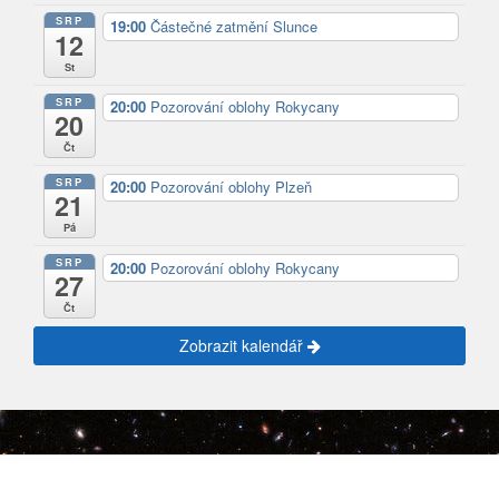
SRP
19:00
Částečné zatmění Slunce
12
St
SRP
20:00
Pozorování oblohy Rokycany
20
Čt
SRP
20:00
Pozorování oblohy Plzeň
21
Pá
SRP
20:00
Pozorování oblohy Rokycany
27
Čt
Zobrazit kalendář