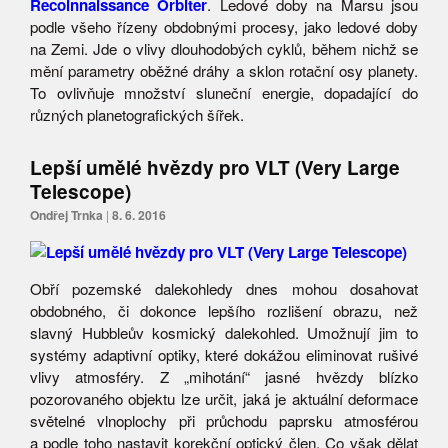
Recoinnaissance Orbiter
. Ledové doby na Marsu jsou
podle všeho řízeny obdobnými procesy, jako ledové doby
na Zemi. Jde o vlivy dlouhodobých cyklů, během nichž se
mění parametry oběžné dráhy a sklon rotační osy planety.
To ovlivňuje množství sluneční energie, dopadající do
různých planetografických šířek.
Lepší umělé hvězdy pro VLT (Very Large
Telescope)
Ondřej Trnka
|
8. 6. 2016
Obří pozemské dalekohledy dnes mohou dosahovat
obdobného, či dokonce lepšího rozlišení obrazu, než
slavný Hubbleův kosmický dalekohled. Umožnují jim to
systémy adaptivní optiky, které dokážou eliminovat rušivé
vlivy atmosféry. Z „mihotání“ jasné hvězdy blízko
pozorovaného objektu lze určit, jaká je aktuální deformace
světelné vlnoplochy při průchodu paprsku atmosférou
a podle toho nastavit korekční optický člen. Co však dělat