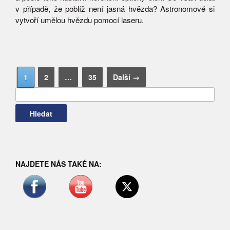
v případě, že poblíž není jasná hvězda? Astronomové si
vytvoří umělou hvězdu pomocí laseru.
Vyhledávání
1
2
…
35
Další →
NAJDETE NÁS TAKÉ NA: