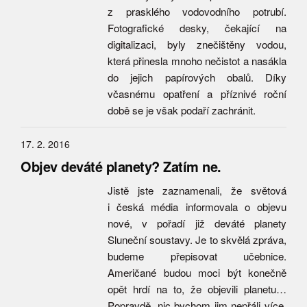
z prasklého vodovodního potrubí.
Fotografické desky, čekající na
digitalizaci, byly znečištěny vodou,
která přinesla mnoho nečistot a nasákla
do jejich papírových obalů. Díky
včasnému opatření a příznivé roční
době se je však podaří zachránit.
17. 2. 2016
Objev deváté planety? Zatím ne.
Jistě jste zaznamenali, že světová
i česká média informovala o objevu
nové, v pořadí již deváté planety
Sluneční soustavy. Je to skvělá zpráva,
budeme přepisovat učebnice.
Američané budou moci být konečně
opět hrdí na to, že objevili planetu…
Popravdě, nic bychom jim nepřáli více.