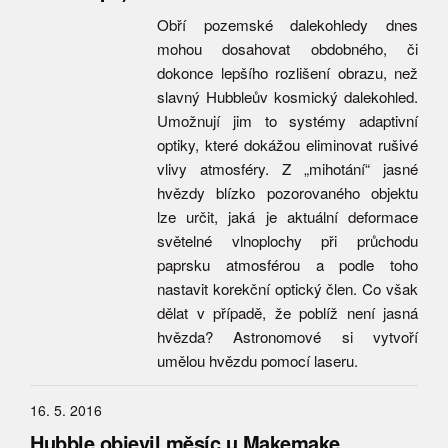
Obří pozemské dalekohledy dnes
mohou dosahovat obdobného, či
dokonce lepšího rozlišení obrazu, než
slavný Hubbleův kosmický dalekohled.
Umožnují jim to systémy adaptivní
optiky, které dokážou eliminovat rušivé
vlivy atmosféry. Z „mihotání“ jasné
hvězdy blízko pozorovaného objektu
lze určit, jaká je aktuální deformace
světelné vlnoplochy při průchodu
paprsku atmosférou a podle toho
nastavit korekční optický člen. Co však
dělat v případě, že poblíž není jasná
hvězda? Astronomové si vytvoří
umělou hvězdu pomocí laseru.
16. 5. 2016
Hubble objevil měsíc u Makemake