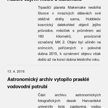
Trpasličí planeta Makemake neobíhá
Slunce v mrazivých dálavách své
oběžné dráhy sama, Hubbleův
kosmický dalekohled objevil jejího
průvodce, měsíček s průměrem asi
160 kilometrů, provizorně
označený MK 2. Objev byl učiněn na
snímcích, pořízených v polovině
dubna 2015, k oznámení objevu však
došlo až na konci dubna letošního roku.
13. 4. 2016
Astronomický archiv vytopilo prasklé
vodovodní potrubí
Část archivu astronomických
fotografických desek Harvardské
univerzity byla zaplavena vodou