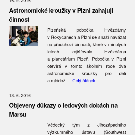
16. 9. 2016
Astronomické kroužky v Plzni zahajují
činnost
Plzeňská pobočka Hvězdárny
v Rokycanech a Plzni se snaží navázat
na předchozí činnosti, které v minulých
letech zajišťovala Hvězdárna
a planetárium Plzeň. Pobočka v Plzni
otevírá v tomto školním roce dva
astronomické kroužky pro děti
a mládež.…
Celý článek
13. 6. 2016
Objeveny důkazy o ledových dobách na
Marsu
Vědecký tým z Jihozápadního
výzkumného ústavu (Southwest