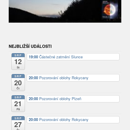
NEJBLIŽŠÍ UDÁLOSTI
SRP
19:00
Částečné zatmění Slunce
12
St
SRP
20:00
Pozorování oblohy Rokycany
20
Čt
SRP
20:00
Pozorování oblohy Plzeň
21
Pá
SRP
20:00
Pozorování oblohy Rokycany
27