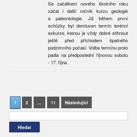
Se začátkem nového školního roku
začal i další ročník kurzu geologie
a paleontologie. Již během první
schůzky byl domluven termín terénní
exkurze, kterou je vždy dobré stihnout
ještě před příchodem špatného
podzimního počasí. Volba termínu proto
padla na předposlední říjnovou sobotu
- 17. října.
Navigace
Vyhledávání
1
2
…
11
Následující
pro
příspěvky