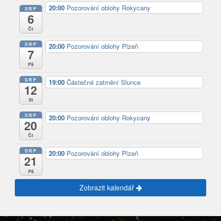
20:00
Pozorování oblohy Rokycany
SRP
6
Čt
SRP
20:00
Pozorování oblohy Plzeň
7
Pá
SRP
19:00
Částečné zatmění Slunce
12
St
SRP
20:00
Pozorování oblohy Rokycany
20
Čt
SRP
20:00
Pozorování oblohy Plzeň
21
Pá
Zobrazit kalendář