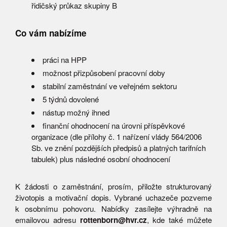
řidičský průkaz skupiny B
Co vám nabízíme
práci na HPP
možnost přizpůsobení pracovní doby
stabilní zaměstnání ve veřejném sektoru
5 týdnů dovolené
nástup možný ihned
finanční ohodnocení na úrovni příspěvkové
organizace (dle přílohy č. 1 nařízení vlády 564/2006
Sb. ve znění pozdějších předpisů a platných tarifních
tabulek) plus následné osobní ohodnocení
K žádosti o zaměstnání, prosím, přiložte strukturovaný
životopis a motivační dopis. Vybrané uchazeče pozveme
k osobnímu pohovoru. Nabídky zasílejte výhradně na
emailovou adresu
rottenborn@hvr.cz
, kde také můžete