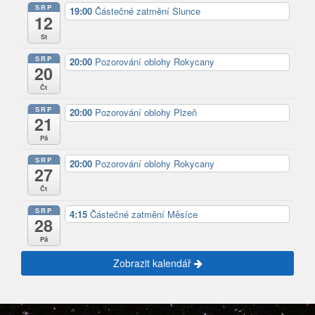
SRP
19:00
Částečné zatmění Slunce
12
St
SRP
20:00
Pozorování oblohy Rokycany
20
Čt
SRP
20:00
Pozorování oblohy Plzeň
21
Pá
SRP
20:00
Pozorování oblohy Rokycany
27
Čt
SRP
4:15
Částečné zatmění Měsíce
28
Pá
Zobrazit kalendář