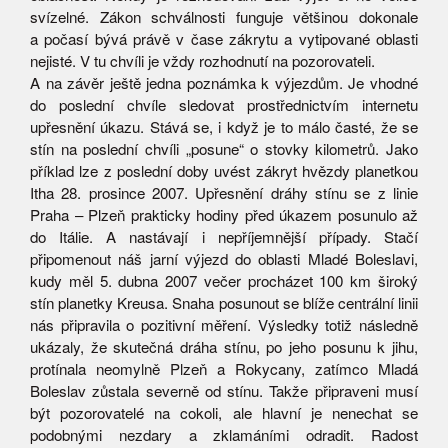
svízelné. Zákon schválnosti funguje většinou dokonale
a počasí bývá právě v čase zákrytu a vytipované oblasti
nejisté. V tu chvíli je vždy rozhodnutí na pozorovateli.
A na závěr ještě jedna poznámka k výjezdům. Je vhodné
do poslední chvíle sledovat prostřednictvím internetu
upřesnění úkazu. Stává se, i když je to málo časté, že se
stín na poslední chvíli „posune“ o stovky kilometrů. Jako
příklad lze z poslední doby uvést zákryt hvězdy planetkou
Itha 28. prosince 2007. Upřesnění dráhy stínu se z linie
Praha – Plzeň prakticky hodiny před úkazem posunulo až
do Itálie. A nastávají i nepříjemnější případy. Stačí
připomenout náš jarní výjezd do oblasti Mladé Boleslavi,
kudy měl 5. dubna 2007 večer procházet 100 km široký
stín planetky Kreusa. Snaha posunout se blíže centrální linii
nás připravila o pozitivní měření. Výsledky totiž následně
ukázaly, že skutečná dráha stínu, po jeho posunu k jihu,
protínala neomylně Plzeň a Rokycany, zatímco Mladá
Boleslav zůstala severně od stínu. Takže připraveni musí
být pozorovatelé na cokoli, ale hlavní je nenechat se
podobnými nezdary a zklamáními odradit. Radost