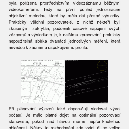
byla pořízena prostřednictvím videozáznamu běžnými
videokamerami. Tedy na první pohled jednoznačně
objektivní metodou, která by měla dát přesné výsledky.
Prakticky všichni pozorovatelé, z nichž někteří byli
zkušenými zákrytáři, podcenili časové napojení svých
záznamů a výsledkem je, k dalšímu zpracování, prakticky
nepoužitelná sbírka dvanácti jednotlivých měření, která
nevedou k žádnému uspokojivému profilu.
Při plánování výjezdů také doporučuji sledovat vývoj
počasí. Je málo platné dojet na optimální pozorovací
stanoviště, pokud nad hlavou máme neproniknutelnou
oblačnost. Někdy je rozhodování zda vyjet či ne velice