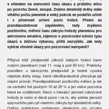
s ohledem na stanovení času úkazu a průběhu stínu
po povrchu Země, stoupá. Známe detailněji dráhy stále
většího počtu planetek a velký pokrok se podařilo učinit
i v přesnosti určení pozic hvězd. Přesto se
pravděpodobnost úspěšného, tedy myšleno
pozitivního, měření času zákrytu hvězdy planetkou pro
astronoma amatéra, zájemce o pozorování tohoto typu
úkazů s běžnou výbavou, příliš nezvýšila. Jak tedy
vybírat vhodné úkazy pro pozorovací kampaně?
Přibývá totiž předpovědí zákrytů slabých hvězd často
malými planetkami (nad 11. mag a pod 50 km). Prakticky
pravidlem u takovýchto předpovědí je hodně vysoká
nejistota dráhy stopy, která několikanásobně převyšuje její
vlastní průměr. Pravděpodobnost pozitivního měření je tak
na centrální linii pouhých 10 až 20 % a jen velice pozvolna
klesá se vzdáleností. Navíc s klesající jasností zakrývané
hvězdy je nutno si dávat pozor i na to, aby pokles jasnosti
splynuvšího páru při vlastním zákrytu byl dostatečně velký.
Dalším praktickým problémem především pro vizuální