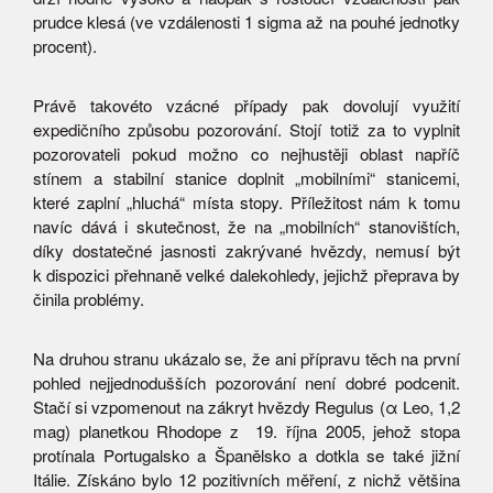
prudce klesá (ve vzdálenosti 1 sigma až na pouhé jednotky
procent).
Právě takovéto vzácné případy pak dovolují využití
expedičního způsobu pozorování. Stojí totiž za to vyplnit
pozorovateli pokud možno co nejhustěji oblast napříč
stínem a stabilní stanice doplnit „mobilními“ stanicemi,
které zaplní „hluchá“ místa stopy. Příležitost nám k tomu
navíc dává i skutečnost, že na „mobilních“ stanovištích,
díky dostatečné jasnosti zakrývané hvězdy, nemusí být
k dispozici přehnaně velké dalekohledy, jejichž přeprava by
činila problémy.
Na druhou stranu ukázalo se, že ani přípravu těch na první
pohled nejjednodušších pozorování není dobré podcenit.
Stačí si vzpomenout na zákryt hvězdy Regulus (α Leo, 1,2
mag) planetkou Rhodope z 19. října 2005, jehož stopa
protínala Portugalsko a Španělsko a dotkla se také jižní
Itálie. Získáno bylo 12 pozitivních měření, z nichž většina