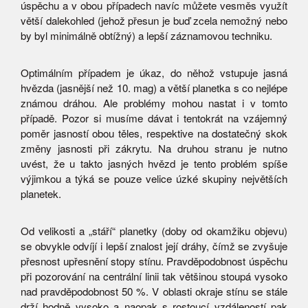
úspěchu a v obou případech navíc můžete vesměs využít
větší dalekohled (jehož přesun je buď zcela nemožný nebo
by byl minimálně obtížný) a lepší záznamovou techniku.
Optimálním případem je úkaz, do něhož vstupuje jasná
hvězda (jasnější než 10. mag) a větší planetka s co nejlépe
známou dráhou. Ale problémy mohou nastat i v tomto
případě. Pozor si musíme dávat i tentokrát na vzájemný
poměr jasností obou těles, respektive na dostatečný skok
změny jasnosti při zákrytu. Na druhou stranu je nutno
uvést, že u takto jasných hvězd je tento problém spíše
výjimkou a týká se pouze velice úzké skupiny největších
planetek.
Od velikosti a „stáří“ planetky (doby od okamžiku objevu)
se obvykle odvíjí i lepší znalost její dráhy, čímž se zvyšuje
přesnost upřesnění stopy stínu. Pravděpodobnost úspěchu
při pozorování na centrální linii tak většinou stoupá vysoko
nad pravděpodobnost 50 %. V oblasti okraje stínu se stále
drží hodně vysoko a naopak s rostoucí vzdáleností pak