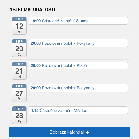
NEJBLIŽŠÍ UDÁLOSTI
SRP
19:00
Částečné zatmění Slunce
12
St
SRP
20:00
Pozorování oblohy Rokycany
20
Čt
SRP
20:00
Pozorování oblohy Plzeň
21
Pá
SRP
20:00
Pozorování oblohy Rokycany
27
Čt
SRP
4:15
Částečné zatmění Měsíce
28
Pá
Zobrazit kalendář