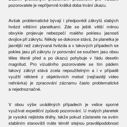
pozorovatele je nepříjemně krátká doba trvání úkazu.
Avšak problematické bývají i předpovědi zákrytů slabých
hvězd většími planetkami. Zde se ještě větší měrou
obvykle projevuje nebezpečí malého poklesu jasnosti
dvojice při zákrytu. Někdy se dokonce stává, že planetka je
jasnější než zakrývaná hvězda a v takových případech se
pokles jasu při zákrytu (v porovnání se součtem jasu obou
těles těsně před a po úkazu) pohybuje v řádu desetin
magnitud. Pro vizuálního pozorovatele se tím pádem
takový zákryt stává zcela nepoužitelným a i v případě
využití některé z objektivních metod (nejčastěji video
nahrávka) je zpracování záznamu často problematické
a nejednoznačné.
V obou výše uváděných případech je velice sporné
využívat expediční způsob pozorování. U malých planetek
je vysoká nejistota dráhy, takže pokud zůstanete na svém
stabilním stanovišti máte téměř stejnou pravděpodobnost