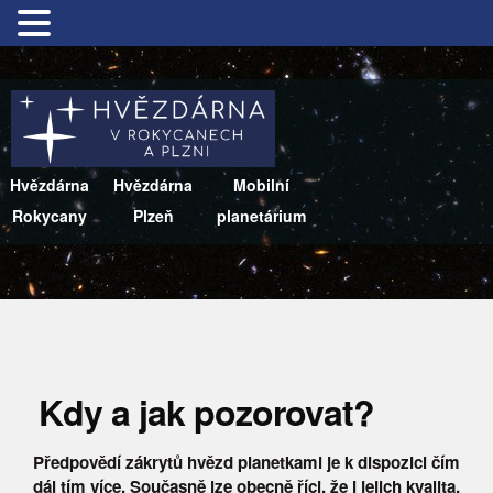
Hvězdárna
Hvězdárna
Mobilní
Rokycany
Plzeň
planetárium
Kdy a jak pozorovat?
Předpovědí zákrytů hvězd planetkami je k dispozici čím
dál tím více. Současně lze obecně říci, že i jejich kvalita,