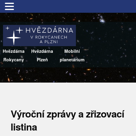
Hvězdárna
Hvězdárna
Mobilní
Rokycany
Plzeň
planetárium
Výroční zprávy a zřizovací
listina