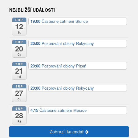
NEJBLIŽŠÍ UDÁLOSTI
SRP
19:00
Částečné zatmění Slunce
12
St
SRP
20:00
Pozorování oblohy Rokycany
20
Čt
SRP
20:00
Pozorování oblohy Plzeň
21
Pá
SRP
20:00
Pozorování oblohy Rokycany
27
Čt
SRP
4:15
Částečné zatmění Měsíce
28
Pá
Zobrazit kalendář