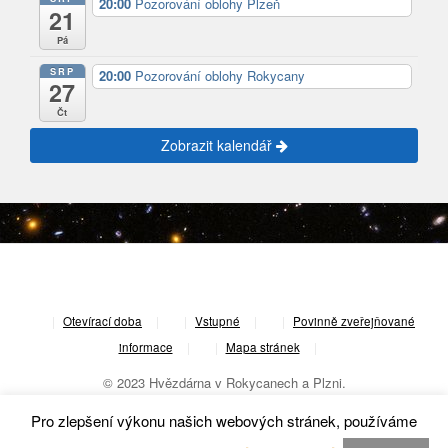
20:00
Pozorování oblohy Plzeň
21
Pá
SRP
20:00
Pozorování oblohy Rokycany
27
Čt
Zobrazit kalendář
|
Otevírací doba
|
Vstupné
|
Povinně zveřejňované
informace
|
Mapa stránek
|
© 2023 Hvězdárna v Rokycanech a Plzni.
Pro zlepšení výkonu našich webových stránek, používáme