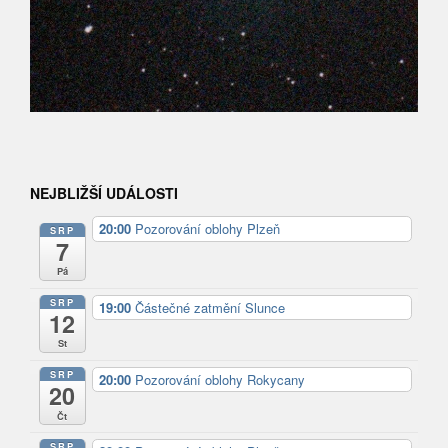
NEJBLIŽŠÍ UDÁLOSTI
20:00
Pozorování oblohy Plzeň
SRP
7
Pá
SRP
19:00
Částečné zatmění Slunce
12
St
SRP
20:00
Pozorování oblohy Rokycany
20
Čt
SRP