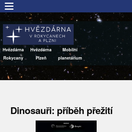
Hvězdárna
Hvězdárna
Mobilní
Rokycany
Plzeň
planetárium
Dinosauři: příběh přežití