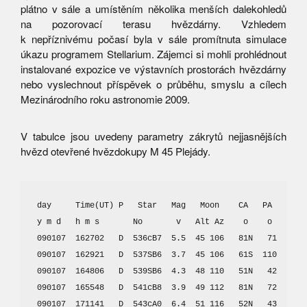
plátno v sále a umístěním několika menších dalekohledů
na pozorovací terasu hvězdárny. Vzhledem
k nepříznivému počasí byla v sále promítnuta simulace
úkazu programem Stellarium. Zájemci si mohli prohlédnout
instalované expozice ve výstavních prostorách hvězdárny
nebo vyslechnout příspěvek o průběhu, smyslu a cílech
Mezinárodního roku astronomie 2009.
V tabulce jsou uvedeny parametry zákrytů nejjasnějších
hvězd otevřené hvězdokupy M 45 Plejády.
day     Time(UT) P   Star   Mag   Moon    CA   PA   Star

y m d   h m s       No       v   Alt Az    o    o   Name

090107  162702   D  536cB7  5.5  45 106   81N   71  Celae
090107  162921   D  537SB6  3.7  45 106   61S  110  Elect
090107  164806   D  539SB6  4.3  48 110   51N   42  Tayge
090107  165548   D  541cB8  3.9  49 112   81N   72  Maia

090107  171141   D  543cA0  6.4  51 116   52N   43
