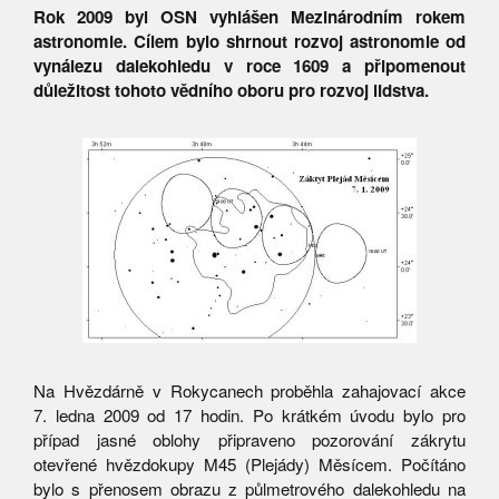
Rok 2009 byl OSN vyhlášen Mezinárodním rokem
astronomie. Cílem bylo shrnout rozvoj astronomie od
vynálezu dalekohledu v roce 1609 a připomenout
důležitost tohoto vědního oboru pro rozvoj lidstva.
Na Hvězdárně v Rokycanech proběhla zahajovací akce
7. ledna 2009 od 17 hodin. Po krátkém úvodu bylo pro
případ jasné oblohy připraveno pozorování zákrytu
otevřené hvězdokupy M45 (Plejády) Měsícem. Počítáno
bylo s přenosem obrazu z půlmetrového dalekohledu na