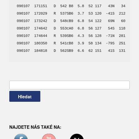
090107  171151   D  542 B8  5.8  52 117   43N   34  Aster
090107  172029   R  537SB6  3.7  53 120  -41S  212  Elect
090107  173242   D  548cB9  6.8  54 122   69N   60

090107  174642   D  553cA0  6.8  56 127   54S  118

090107  174644   R  539SB6  4.3  56 128  -71N  281  Tayge
090107  180350   R  541cB8  3.9  58 134  -79S  251  Maia

090107  184818   D  562SB9  6.6  62 151   41S  131
Vyhledávání
NAJDETE NÁS TAKÉ NA: