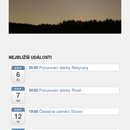
NEJBLIŽŠÍ UDÁLOSTI
20:00
Pozorování oblohy Rokycany
SRP
6
Čt
SRP
20:00
Pozorování oblohy Plzeň
7
Pá
SRP
19:00
Částečné zatmění Slunce
12
St