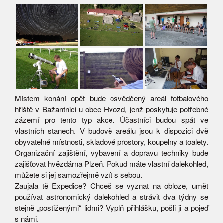
Místem konání opět bude osvědčený areál fotbalového
hřiště v Bažantnici u obce Hvozd, jenž poskytuje potřebné
zázemí pro tento typ akce. Účastníci budou spát ve
vlastních stanech. V budově areálu jsou k dispozici dvě
obyvatelné místnosti, skladové prostory, koupelny a toalety.
Organizační zajištění, vybavení a dopravu techniky bude
zajišťovat hvězdárna Plzeň. Pokud máte vlastní dalekohled,
můžete si jej samozřejmě vzít s sebou.
Zaujala tě Expedice? Chceš se vyznat na obloze, umět
používat astronomický dalekohled a strávit dva týdny se
stejně „postiženými“ lidmi? Vyplň přihlášku, pošli ji a pojeď
s námi.