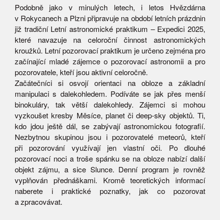
Podobně jako v minulých letech, i letos Hvězdárna
v Rokycanech a Plzni připravuje na období letních prázdnin
již tradiční Letní astronomické praktikum – Expedici 2025,
které navazuje na celoroční činnost astronomických
kroužků. Letní pozorovací praktikum je určeno zejména pro
začínající mladé zájemce o pozorovací astronomii a pro
pozorovatele, kteří jsou aktivní celoročně.
Začátečníci si osvojí orientaci na obloze a základní
manipulaci s dalekohledem. Podíváte se jak přes menší
binokuláry, tak větší dalekohledy. Zájemci si mohou
vyzkoušet kresby Měsíce, planet či deep-sky objektů. Ti,
kdo jdou ještě dál, se zabývají astronomickou fotografií.
Nezbytnou skupinou jsou i pozorovatelé meteorů, kteří
při pozorování využívají jen vlastní oči. Po dlouhé
pozorovací noci a troše spánku se na obloze nabízí další
objekt zájmu, a sice Slunce. Denní program je rovněž
vyplňován přednáškami. Kromě teoretických informací
naberete i praktické poznatky, jak co pozorovat
a zpracovávat.