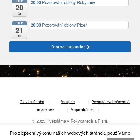
SRP
20:00
Pozorování oblohy Rokycany
20
Čt
SRP
20:00
Pozorování oblohy Plzeň
21
Pá
Zobrazit kalendář
|
Otevírací doba
|
Vstupné
|
Povinně zveřejňované
informace
|
Mapa stránek
|
© 2023 Hvězdárna v Rokycanech a Plzni.
Pro zlepšení výkonu našich webových stránek, používáme