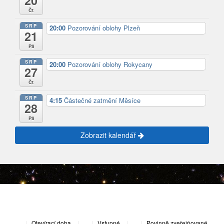
20
Čt
SRP
20:00
Pozorování oblohy Plzeň
21
Pá
SRP
20:00
Pozorování oblohy Rokycany
27
Čt
SRP
4:15
Částečné zatmění Měsíce
28
Pá
Zobrazit kalendář
|
Otevírací doba
|
Vstupné
|
Povinně zveřejňované