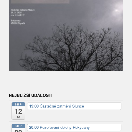
NEJBLIŽŠÍ UDÁLOSTI
SRP
19:00
Částečné zatmění Slunce
12
St
SRP
20:00
Pozorování oblohy Rokycany