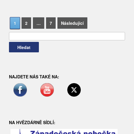
Navigace
Vyhledávání
1
2
…
7
Následující
pro
příspěvky
NAJDETE NÁS TAKÉ NA:
NA HVĚZDÁRNĚ SÍDLÍ: