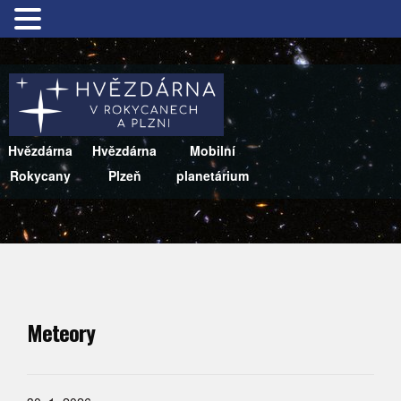
Hvězdárna
Hvězdárna
Mobilní
Rokycany
Plzeň
planetárium
Meteory