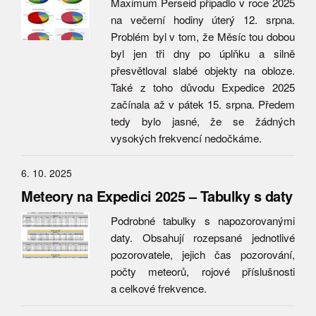
Maximum Perseid připadlo v roce 2025
na večerní hodiny úterý 12. srpna.
Problém byl v tom, že Měsíc tou dobou
byl jen tři dny po úplňku a silně
přesvětloval slabé objekty na obloze.
Také z toho důvodu Expedice 2025
začínala až v pátek 15. srpna. Předem
tedy bylo jasné, že se žádných
vysokých frekvencí nedočkáme.
6. 10. 2025
Meteory na Expedici 2025 – Tabulky s daty
Podrobné tabulky s napozorovanými
daty. Obsahují rozepsané jednotlivé
pozorovatele, jejich čas pozorování,
počty meteorů, rojové příslušnosti
a celkové frekvence.