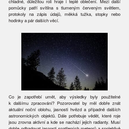
chladné, důležitou roli hraje i teplé oblečení. Mezi další
pomůcky patří svítilna s tlumeným červeným světlem,
protokoly na zápis údajů, měkká tužka, stopky nebo
hodinky a pár dalších věcí.
Co je zapotřebí umět, aby výsledky byly použitelné
k dalšímu zpracování? Pozorovatel by měl dobře znát
aktuální noční oblohu, jasnosti hvězd a případně dalších
astronomických objektů. Dále potřebuje vědět, které roje
jsou zrovna aktivní a kde se nachází jejich radianty. Musí
dobře odhadovat jasnosti spatřených meteorů a spolehlivě