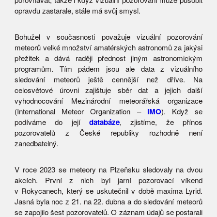
opravdu zastarale, stále má svůj smysl.
Bohužel v současnosti považuje vizuální pozorování
meteorů velké množství amatérských astronomů za jakýsi
přežitek a dává raději přednost jiným astronomickým
programům. Tím pádem jsou ale data z vizuálního
sledování meteorů ještě cennější než dříve. Na
celosvětové úrovni zajištuje sběr dat a jejich další
vyhodnocování Mezinárodní meteorářská organizace
(International Meteor Organization –
IMO
). Když se
podíváme do její
databáze
, zjistíme, že přínos
pozorovatelů z České republiky rozhodně není
zanedbatelný.
V roce 2023 se meteory na Plzeňsku sledovaly na dvou
akcích. První z nich byl jarní pozorovací víkend
v Rokycanech, který se uskutečnil v době maxima Lyrid.
Jasná byla noc z 21. na 22. dubna a do sledování meteorů
se zapojilo šest pozorovatelů. O záznam údajů se postarali