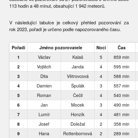
113 hodin a 48 minut, obsahující 1 942 meteorů.
V následující tabulce je celkový přehled pozorování za
rok 2023, pořadí je určeno podle napozorovaného času.
Pořadí
Jméno pozorovatele
Noci
Čas
1
Václav
Kalaš
5
859 min
2
Vojtěch
Janda
4
595 min
3
Dita
Větrovcová
4
588 min
4
Damien
Špulák
3
557 min
5
Roman
Čečil
4
540 min
6
Jan
Mocek
3
490 min
7
Lumír
Honzík
4
481 min
8
Josef
Doležal
2
358 min
9
Hana
Rottenbornová
2
289 min