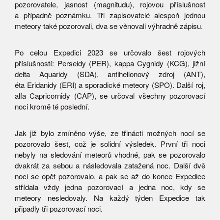
pozorovatele, jasnost (magnitudu), rojovou příslušnost
a případně poznámku. Tři zapisovatelé alespoň jednou
meteory také pozorovali, dva se věnovali výhradně zápisu.
Po celou Expedici 2023 se určovalo šest rojových
příslušností: Perseidy (PER), kappa Cygnidy (KCG), jižní
delta Aquaridy (SDA), antihelionový zdroj (ANT),
éta Eridanidy (ERI) a sporadické meteory (SPO). Další roj,
alfa Capricornidy (CAP), se určoval všechny pozorovací
noci kromě té poslední.
Jak již bylo zmíněno výše, ze třinácti možných nocí se
pozorovalo šest, což je solidní výsledek. První tři noci
nebyly na sledování meteorů vhodné, pak se pozorovalo
dvakrát za sebou a následovala zatažená noc. Další dvě
noci se opět pozorovalo, a pak se až do konce Expedice
střídala vždy jedna pozorovací a jedna noc, kdy se
meteory nesledovaly. Na každý týden Expedice tak
připadly tři pozorovací noci.