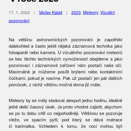
17. 1. 2024
Václav Kalaš
2023
,
Meteory
,
Vizuální
pozorování
Na většinu astronomických pozorování je zapotřebí
dalekohled a často ještě nějaká záznamová technika jako
fotoaparát nebo kamera. U vizuálního pozorování meteorů
se bez těchto technických vymožeností obejdeme a jako
pozorovací i záznamové zařízení nám postačí naše oči.
Maximálně je můžeme posílit brýlemi nebo kontaktními
čočkami, pokud je nosíme. Pak už postačí jen pár dalších
pomůcek, z nichž většinu možná doma již máte.
Meteory by se měly sledovat alespoň jednu hodinu, ideálně
ještě delší časový úsek. Je proto vhodné zajistit, abychom
se po tu dobu cítili co nejpohodlněji. Většinou se pozoruje
vleže, ve spacím pytli, pod který se dává matrace
či karimatka. Vzhledem k tomu, že noci mohou být