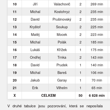
10
Jiří
Valachovič
2
269 min
11
Michal
Kostohryz
2
235 min
12
David
Prušinovský
2
235 min
13
Kryštof
Soukup
2
225 min
14
Matěj
Mocek
2
223 min
15
Michal
Polák
2
185 min
16
Lukáš
Křížek
1
175 min
17
Ondřej
Trnka
2
143 min
18
David
Prudek
1
140 min
19
Michal
Bareš
1
106 min
20
Jakub
Garay
1
70 min
21
Erik
Vilhelm
1
65 min
X
CELKEM
50
6 828 min
V druhé tabulce jsou pozorování, která se neposílala