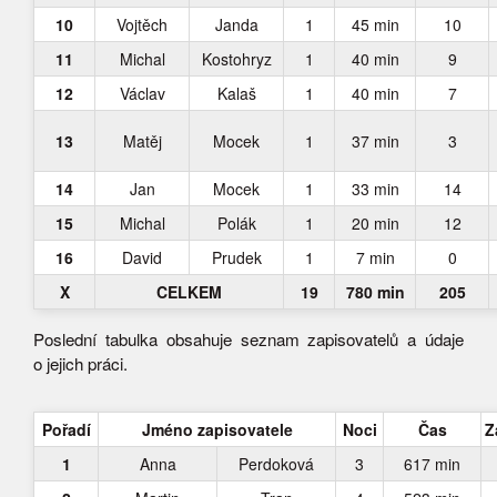
10
Vojtěch
Janda
1
45 min
10
11
Michal
Kostohryz
1
40 min
9
12
Václav
Kalaš
1
40 min
7
13
Matěj
Mocek
1
37 min
3
14
Jan
Mocek
1
33 min
14
15
Michal
Polák
1
20 min
12
16
David
Prudek
1
7 min
0
X
CELKEM
19
780 min
205
Poslední tabulka obsahuje seznam zapisovatelů a údaje
o jejich práci.
Pořadí
Jméno zapisovatele
Noci
Čas
Z
1
Anna
Perdoková
3
617 min