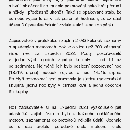
a kvůli oblačnosti se muselo pozorování několikrát přerušit
a někdy i předčasně ukončit. Také se opakovaně stalo, že
se nebe vyjasnilo až v tak pozdních hodinách, že už část
účastníků praktika čekání vzdala a uložila se ke spánku.
Zapisovatelé v protokolech zaplnili 2 083 kolonek záznamy
o spatřených meteorech, což je o více než 300 záznamů
více, než za Expedici 2022. Počty pozorovatelů
v jednotlivých nocích značně kolísaly – od tří až
po sedmnáct. Nejméně jich bylo poslední pozorovací noc
(18./19. srpna), naopak nejvíce o noci 14./15. srpna.
Po čtyři pozorovací noci pracovala jen jedna meteorářská
skupina, jednu noc byly v činnosti dvě a jednu dokonce
tři skupiny.
Roli zapisovatele si na Expedici 2023 vyzkoušelo pět
účastníků. Jejich úkolem bylo u každého nahlášeného
meteoru zaznamenat do protokolů několik údajů. Jednalo
se o čas přeletu, pořadové číslo meteoru, číslo