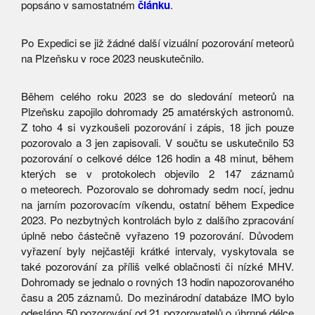
popsáno v samostatném
článku
.
Po Expedici se již žádné další vizuální pozorování meteorů
na Plzeňsku v roce 2023 neuskutečnilo.
Během celého roku 2023 se do sledování meteorů na
Plzeňsku zapojilo dohromady 25 amatérských astronomů.
Z toho 4 si vyzkoušeli pozorování i zápis, 18 jich pouze
pozorovalo a 3 jen zapisovali. V součtu se uskutečnilo 53
pozorování o celkové délce 126 hodin a 48 minut, během
kterých se v protokolech objevilo 2 147 záznamů
o meteorech. Pozorovalo se dohromady sedm nocí, jednu
na jarním pozorovacím víkendu, ostatní během Expedice
2023. Po nezbytných kontrolách bylo z dalšího zpracování
úplně nebo částečně vyřazeno 19 pozorování. Důvodem
vyřazení byly nejčastěji krátké intervaly, vyskytovala se
také pozorování za příliš velké oblačnosti či nízké MHV.
Dohromady se jednalo o rovných 13 hodin napozorovaného
času a 205 záznamů. Do mezinárodní databáze IMO bylo
odesláno 50 pozorování od 21 pozorovatelů o úhrnné délce