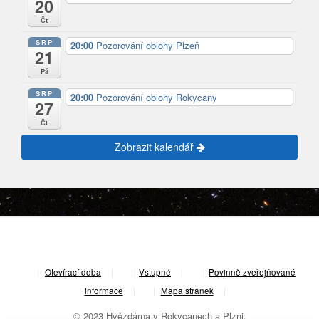
20
Čt
SRP
20:00
Pozorování oblohy Plzeň
21
Pá
SRP
20:00
Pozorování oblohy Rokycany
27
Čt
Zobrazit kalendář
|
Otevírací doba
|
Vstupné
|
Povinně zveřejňované
informace
|
Mapa stránek
|
© 2023 Hvězdárna v Rokycanech a Plzni.