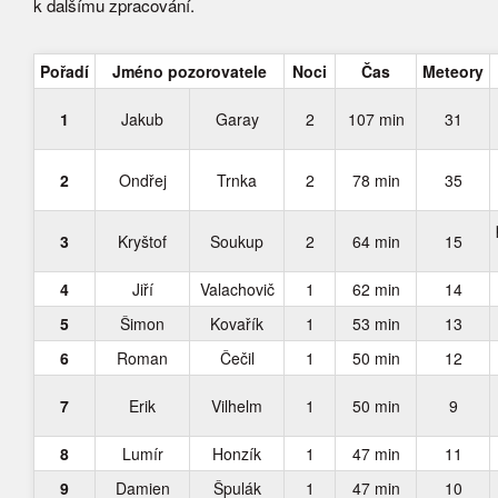
k dalšímu zpracování.
Pořadí
Jméno pozorovatele
Noci
Čas
Meteory
1
Jakub
Garay
2
107 min
31
2
Ondřej
Trnka
2
78 min
35
3
Kryštof
Soukup
2
64 min
15
4
Jiří
Valachovič
1
62 min
14
5
Šimon
Kovařík
1
53 min
13
6
Roman
Čečil
1
50 min
12
7
Erik
Vilhelm
1
50 min
9
8
Lumír
Honzík
1
47 min
11
9
Damien
Špulák
1
47 min
10