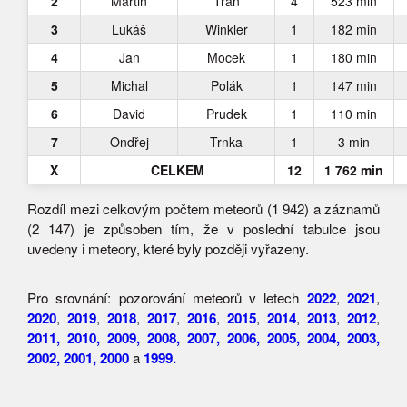
2
Martin
Tran
4
523 min
3
Lukáš
Winkler
1
182 min
4
Jan
Mocek
1
180 min
5
Michal
Polák
1
147 min
6
David
Prudek
1
110 min
7
Ondřej
Trnka
1
3 min
X
CELKEM
12
1 762 min
Rozdíl mezi celkovým počtem meteorů (1 942) a záznamů
(2 147) je způsoben tím, že v poslední tabulce jsou
uvedeny i meteory, které byly později vyřazeny.
Pro srovnání: pozorování meteorů v letech
2022
,
2021
,
2020
,
2019
,
2018
,
2017
,
2016
,
2015
,
2014
,
2013
,
2012
,
2011,
2010,
2009,
2008,
2007,
2006,
2005,
2004,
2003,
2002,
2001,
2000
a
1999.