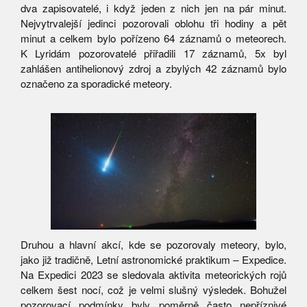
dva zapisovatelé, i když jeden z nich jen na pár minut.
Nejvytrvalejší jedinci pozorovali oblohu tři hodiny a pět
minut a celkem bylo pořízeno 64 záznamů o meteorech.
K Lyridám pozorovatelé přiřadili 17 záznamů, 5x byl
zahlášen antihelionový zdroj a zbylých 42 záznamů bylo
označeno za sporadické meteory.
Druhou a hlavní akcí, kde se pozorovaly meteory, bylo,
jako již tradičně, Letní astronomické praktikum – Expedice.
Na Expedici 2023 se sledovala aktivita meteorických rojů
celkem šest nocí, což je velmi slušný výsledek. Bohužel
pozorovací podmínky byly poměrně často nepříznivé