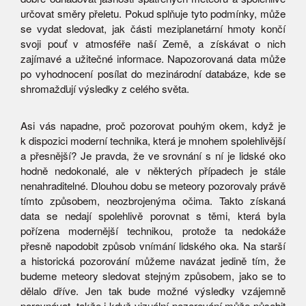
určovat směry přeletu. Pokud splňuje tyto podmínky, může
se vydat sledovat, jak části meziplanetární hmoty končí
svoji pouť v atmosféře naší Země, a získávat o nich
zajímavé a užitečné informace. Napozorovaná data může
po vyhodnocení posílat do mezinárodní databáze, kde se
shromažďují výsledky z celého světa.
Asi vás napadne, proč pozorovat pouhým okem, když je
k dispozici moderní technika, která je mnohem spolehlivější
a přesnější? Je pravda, že ve srovnání s ní je lidské oko
hodně nedokonalé, ale v některých případech je stále
nenahraditelné. Dlouhou dobu se meteory pozorovaly právě
tímto způsobem, neozbrojenýma očima. Takto získaná
data se nedají spolehlivě porovnat s těmi, která byla
pořízena modernější technikou, protože ta nedokáže
přesně napodobit způsob vnímání lidského oka. Na starší
a historická pozorování můžeme navázat jedině tím, že
budeme meteory sledovat stejným způsobem, jako se to
dělalo dříve. Jen tak bude možné výsledky vzájemně
porovnávat, takže i když vizuální pozorování může působit