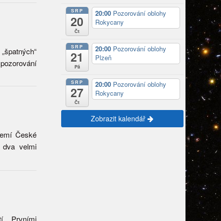
SRP
20:00
Pozorování oblohy
20
Rokycany
Čt
SRP
20:00
Pozorování oblohy
 „špatných“
21
Plzeň
 pozorování
Pá
SRP
20:00
Pozorování oblohy
27
Rokycany
Čt
Zobrazit kalendář
zemí České
y dva velmi
í. Prvními