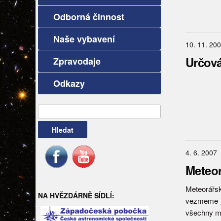
Odborná činnost
Naše vybavení
10. 11. 20
Určov
Zpravodaje
Odkazy
Vyhledávání
4. 6. 2007
Meteor
Meteorářs
NA HVĚZDÁRNĚ SÍDLÍ:
vezmeme je
všechny m