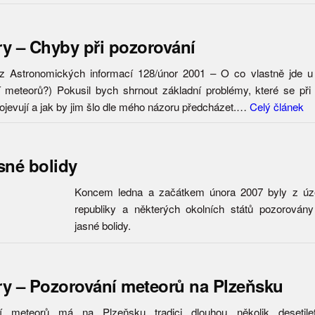
y – Chyby při pozorování
 z Astronomických informací 128/únor 2001 – O co vlastně jde u
 meteorů?) Pokusil bych shrnout základní problémy, které se při
ojevují a jak by jim šlo dle mého názoru předcházet.…
Celý článek
sné bolidy
Koncem ledna a začátkem února 2007 byly z ú
republiky a některých okolních států pozorován
jasné bolidy.
y – Pozorování meteorů na Plzeňsku
í meteorů má na Plzeňsku tradici dlouhou několik desetilet