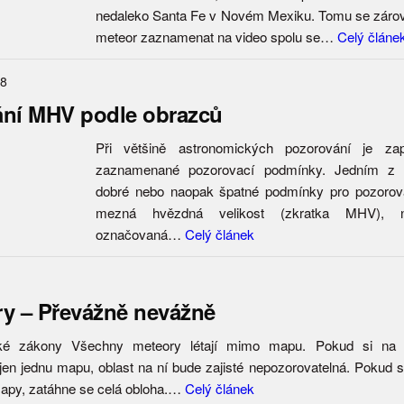
nedaleko Santa Fe v Novém Mexiku. Tomu se zárov
meteor zaznamenat na video spolu se…
Celý článe
08
ání MHV podle obrazců
Při většině astronomických pozorování je zap
zaznamenané pozorovací podmínky. Jedním z kri
dobré nebo naopak špatné podmínky pro pozorová
mezná hvězdná velikost (zkratka MHV), 
označovaná…
Celý článek
y – Převážně nevážně
ké zákony Všechny meteory létají mimo mapu. Pokud si na 
n jednu mapu, oblast na ní bude zajisté nepozorovatelná. Pokud
apy, zatáhne se celá obloha.…
Celý článek