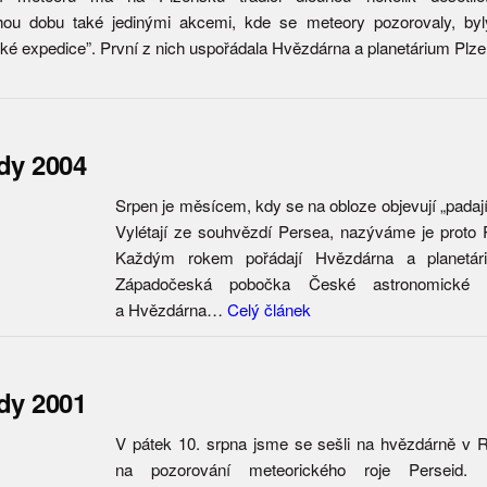
hou dobu také jedinými akcemi, kde se meteory pozorovaly, byl
ké expedice”. První z nich uspořádala Hvězdárna a planetárium Plz
dy 2004
Srpen je měsícem, kdy se na obloze objevují „padaj
Vylétají ze souhvězdí Persea, nazýváme je proto 
Každým rokem pořádají Hvězdárna a planetár
Západočeská pobočka České astronomické sp
a Hvězdárna…
Celý článek
dy 2001
V pátek 10. srpna jsme se sešli na hvězdárně v
na pozorování meteorického roje Perseid. 