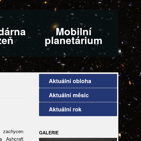
dárna
Mobilní
zeň
planetárium
Aktuální obloha
Aktuální měsíc
Aktuální rok
l zachycen
GALERIE
s Ashcraft