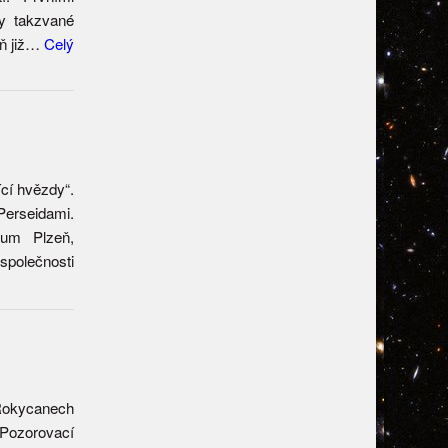
y takzvané
eň již…
Celý
ící hvězdy“.
Perseidami.
ium Plzeň,
olečnosti
 Rokycanech
Pozorovací