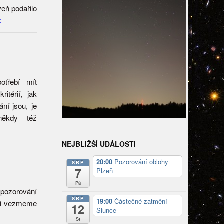
eň podařilo
k
otřebí mít
térií, jak
ní jsou, je
někdy též
NEJBLIŽŠÍ UDÁLOSTI
20:00
Pozorování oblohy
SRP
7
Plzeň
Pá
pozorování
SRP
19:00
Částečné zatmění
 si vezmeme
12
Slunce
St