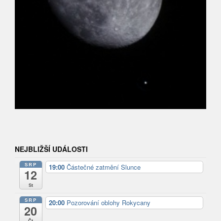
NEJBLIŽŠÍ UDÁLOSTI
SRP
19:00
Částečné zatmění Slunce
12
St
SRP
20:00
Pozorování oblohy Rokycany
20
Čt