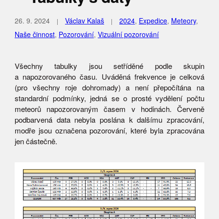
26. 9. 2024
Václav Kalaš
2024
,
Expedice
,
Meteory
,
Naše činnost
,
Pozorování
,
Vizuální pozorování
Všechny tabulky jsou setříděné podle skupin
a napozorovaného času. Uváděná frekvence je celková
(pro všechny roje dohromady) a není přepočítána na
standardní podmínky, jedná se o prosté vydělení počtu
meteorů napozorovaným časem v hodinách. Červeně
podbarvená data nebyla poslána k dalšímu zpracování,
modře jsou označena pozorování, které byla zpracována
jen částečně.