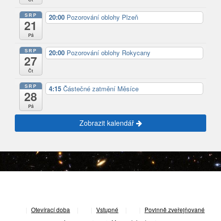
SRP
20:00
Pozorování oblohy Plzeň
21
Pá
SRP
20:00
Pozorování oblohy Rokycany
27
Čt
SRP
4:15
Částečné zatmění Měsíce
28
Pá
Zobrazit kalendář
|
Otevírací doba
|
Vstupné
|
Povinně zveřejňované