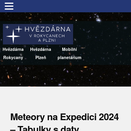
Hvězdárna
Hvězdárna
Mobilní
Rokycany
Plzeň
planetárium
Meteory na Expedici 2024
– Tabulky s daty