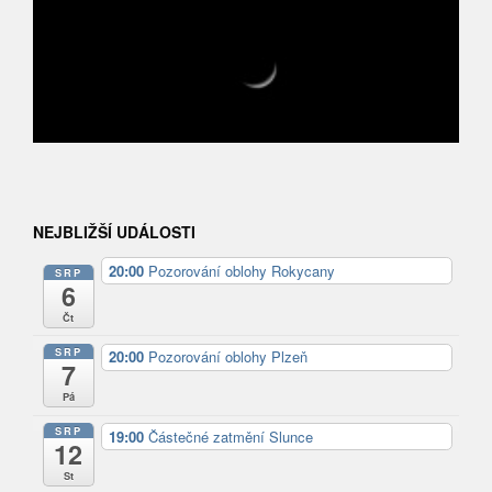
NEJBLIŽŠÍ UDÁLOSTI
20:00
Pozorování oblohy Rokycany
SRP
6
Čt
SRP
20:00
Pozorování oblohy Plzeň
7
Pá
SRP
19:00
Částečné zatmění Slunce
12
St