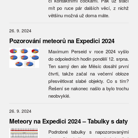
či kontaktními čočkami. Pak už stačí
mít po ruce pár dalších věcí, z nichž
většinu možná už doma máte.
26. 9. 2024
Pozorování meteorů na Expedici 2024
Maximum Perseid v roce 2024 vyšlo
do odpoledních hodin pondělí 12. srpna.
Ten samý den ale Měsíc dosáhl první
čtvrti, takže začal na večerní obloze
přesvětlovat slabé objekty. Co s tím?
Řešení se nakonec našlo a bylo trochu
neobvyklé.
26. 9. 2024
Meteory na Expedici 2024 – Tabulky s daty
Podrobné tabulky s napozorovanými