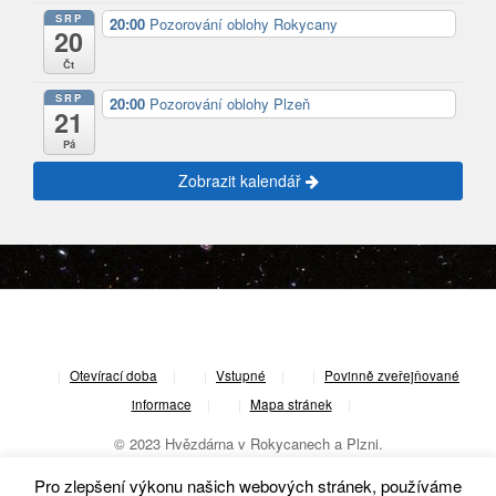
SRP
20:00
Pozorování oblohy Rokycany
20
Čt
SRP
20:00
Pozorování oblohy Plzeň
21
Pá
Zobrazit kalendář
|
Otevírací doba
|
Vstupné
|
Povinně zveřejňované
informace
|
Mapa stránek
|
© 2023 Hvězdárna v Rokycanech a Plzni.
Pro zlepšení výkonu našich webových stránek, používáme