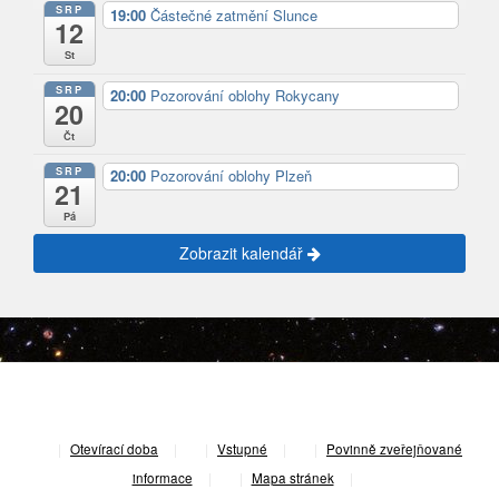
SRP
19:00
Částečné zatmění Slunce
12
St
SRP
20:00
Pozorování oblohy Rokycany
20
Čt
SRP
20:00
Pozorování oblohy Plzeň
21
Pá
Zobrazit kalendář
|
Otevírací doba
|
Vstupné
|
Povinně zveřejňované
informace
|
Mapa stránek
|