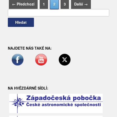
Vyhledávání
← Předchozí
1
2
3
Další →
NAJDETE NÁS TAKÉ NA:
NA HVĚZDÁRNĚ SÍDLÍ: