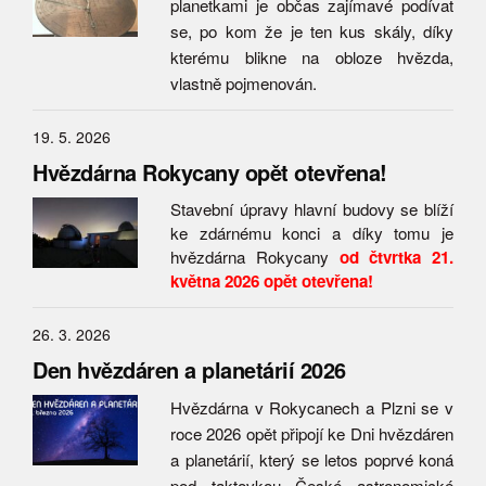
planetkami je občas zajímavé podívat
se, po kom že je ten kus skály, díky
kterému blikne na obloze hvězda,
vlastně pojmenován.
19. 5. 2026
Hvězdárna Rokycany opět otevřena!
Stavební úpravy hlavní budovy se blíží
ke zdárnému konci a díky tomu je
hvězdárna Rokycany
od čtvrtka 21.
května 2026 opět otevřena!
26. 3. 2026
Den hvězdáren a planetárií 2026
Hvězdárna v Rokycanech a Plzni se v
roce 2026 opět připojí ke Dni hvězdáren
a planetárií, který se letos poprvé koná
pod taktovkou České astronomické