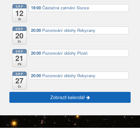
SRP
19:00
Částečné zatmění Slunce
12
St
SRP
20:00
Pozorování oblohy Rokycany
20
Čt
SRP
20:00
Pozorování oblohy Plzeň
21
Pá
SRP
20:00
Pozorování oblohy Rokycany
27
Čt
Zobrazit kalendář