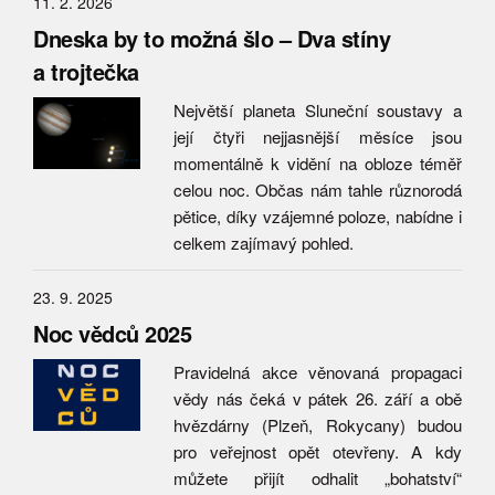
11. 2. 2026
Dneska by to možná šlo – Dva stíny
a trojtečka
Největší planeta Sluneční soustavy a
její čtyři nejjasnější měsíce jsou
momentálně k vidění na obloze téměř
celou noc. Občas nám tahle různorodá
pětice, díky vzájemné poloze, nabídne i
celkem zajímavý pohled.
23. 9. 2025
Noc vědců 2025
Pravidelná akce věnovaná propagaci
vědy nás čeká v pátek 26. září a obě
hvězdárny (Plzeň, Rokycany) budou
pro veřejnost opět otevřeny. A kdy
můžete přijít odhalit „bohatství“