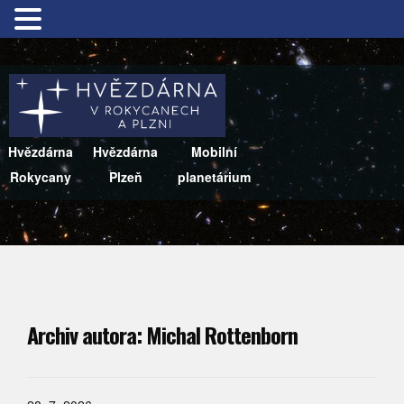
Hvězdárna
Hvězdárna
Mobilní
Rokycany
Plzeň
planetárium
Archiv autora:
Michal Rottenborn