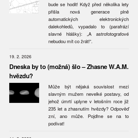
bude se hodit! Když před několika lety
přišla nová generace plně
automatických elektronických
dalekohledů, vypadalo to (parafrází
slavné hlášky): „A astrofotografové
nebudou mít co žrát!“.
19. 2. 2026
Dneska by to (možná) šlo – Zhasne W.A.M.
hvězdu?
Může být nějaká souvislost mezi
slavným mužem nevelké postavy, od
jehož úmrtí uplyne v letošním roce již
235 let a zhasnutím hvězdy? Odpověď
zní, ano může. Pojďme se na to
podívat!