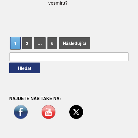
vesmíru?
Navigace
Vyhledávání
1
2
…
6
Následující
pro
příspěvky
NAJDETE NÁS TAKÉ NA: