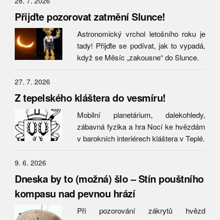
28. 7. 2026
Přijďte pozorovat zatmění Slunce!
Astronomický vrchol letošního roku je
tady! Přijďte se podívat, jak to vypadá,
když se Měsíc „zakousne“ do Slunce.
27. 7. 2026
Z tepelského kláštera do vesmíru!
Mobilní planetárium, dalekohledy,
zábavná fyzika a hra Nocí ke hvězdám
v barokních interiérech kláštera v Teplé.
9. 6. 2026
Dneska by to (možná) šlo – Stín pouštního
kompasu nad pevnou hrází
Při pozorování zákrytů hvězd