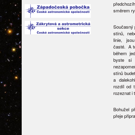
předchozíh
směrem ryc
Současný p
stínů, ne
linie, js
časté. A t
během jed
byste si 
nezapomeň
stínů bude
a dalekoh
rozdíl od 
rozeznat i 
Bohužel př
přeje přip