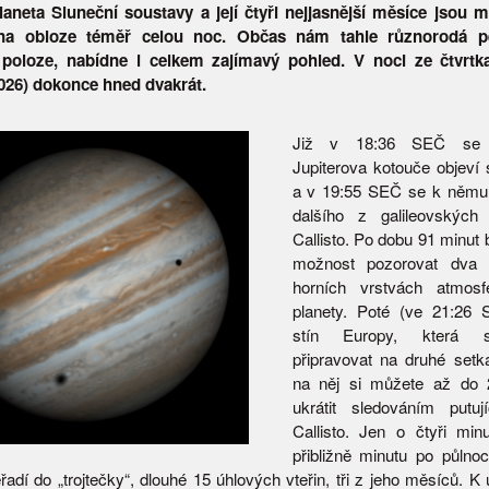
planeta Sluneční soustavy a její čtyři nejjasnější měsíce jsou
na obloze téměř celou noc. Občas nám tahle různorodá pě
poloze, nabídne i celkem zajímavý pohled. V noci ze čtvrtk
2026) dokonce hned dvakrát.
Již v 18:36 SEČ se 
Jupiterova kotouče objeví 
a v 19:55 SEČ se k němu p
dalšího z galileovskýc
Callisto. Po dobu 91 minut
možnost pozorovat dva „
horních vrstvách atmosfé
planety. Poté (ve 21:26 
stín Europy, která 
připravovat na druhé setk
na něj si můžete až do
ukrátit sledováním putuj
Callisto. Jen o čtyři minu
přibližně minutu po půlnoc
eřadí do „trojtečky“, dlouhé 15 úhlových vteřin, tři z jeho měsíců. 