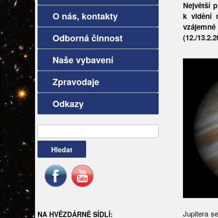
Největší 
O nás, kontakty
k vidění 
vzájemné 
Odborná činnost
(12./13.2.
Naše vybavení
Zpravodaje
Odkazy
Vyhledávání
Jupitera s
NA HVĚZDÁRNĚ SÍDLÍ: