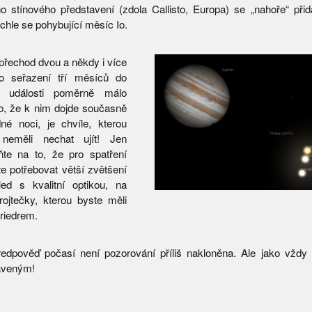
o stínového představení (zdola Callisto, Europa) se „nahoře“ př
hle se pohybující měsíc Io.
řechod dvou a někdy i více
bo seřazení tří měsíců do
ou události poměrně málo
o, že k nim dojde současně
né noci, je chvíle, kterou
neměli nechat ujít! Jen
te na to, že pro spatření
te potřebovat větší zvětšení
led s kvalitní optikou, na
trojtečky, kterou byste měli
triedrem.
edpověď počasí není pozorování příliš nakloněna. Ale jako vždy pl
raveným!