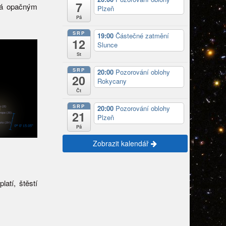
7
idá opačným
Plzeň
Pá
SRP
19:00
Částečné zatmění
12
Slunce
St
SRP
20:00
Pozorování oblohy
20
Rokycany
Čt
SRP
20:00
Pozorování oblohy
21
Plzeň
Pá
Zobrazit kalendář
atí, štěstí