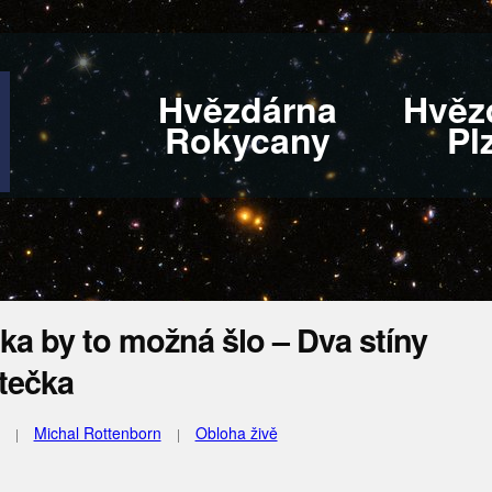
Hvězdárna
Hvěz
Rokycany
Pl
a by to možná šlo – Dva stíny
jtečka
Michal Rottenborn
Obloha živě