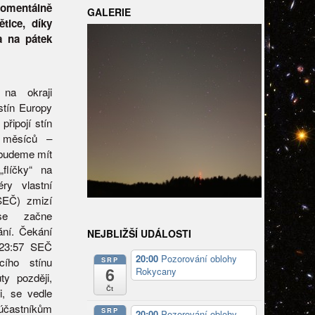
 momentálně
GALERIE
tice, díky
a na pátek
na okraji
stín Europy
řipojí stín
h měsíců –
 budeme mít
flíčky“ na
ry vlastní
SEČ) zmizí
se začne
ání. Čekání
NEJBLIŽŠÍ UDÁLOSTI
 23:57 SEČ
20:00
Pozorování oblohy
SRP
ícího stínu
6
Rokycany
ty později,
Čt
i, se vedle
K účastníkům
SRP
20:00
Pozorování oblohy