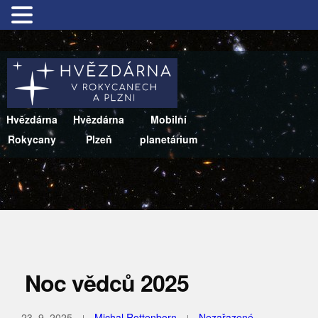
Hvězdárna
Hvězdárna
Mobilní
Rokycany
Plzeň
planetárium
Noc vědců 2025
23. 9. 2025
Michal Rottenborn
Nezařazené