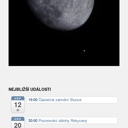
NEJBLIŽŠÍ UDÁLOSTI
SRP
19:00
Částečné zatmění Slunce
12
St
SRP
20:00
Pozorování oblohy Rokycany
20