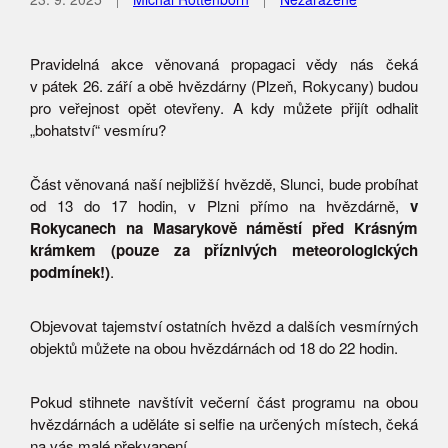
Pravidelná akce věnovaná propagaci vědy nás čeká
v pátek 26. září a obě hvězdárny (Plzeň, Rokycany) budou
pro veřejnost opět otevřeny. A kdy můžete přijít odhalit
„bohatství“ vesmíru?
Část věnovaná naší nejbližší hvězdě, Slunci, bude probíhat
od 13 do 17 hodin, v Plzni přímo na hvězdárně,
v
Rokycanech na Masarykově náměstí před Krásným
krámkem (pouze za příznivých meteorologických
podmínek!)
.
Objevovat tajemství ostatních hvězd a dalších vesmírných
objektů můžete na obou hvězdárnách od 18 do 22 hodin.
Pokud stihnete navštívit večerní část programu na obou
hvězdárnách a uděláte si selfie na určených místech, čeká
na vás malé překvapení.