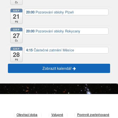
Čt
SRP
20:00
Pozorování oblohy Plzeň
21
Pá
SRP
20:00
Pozorování oblohy Rokycany
27
Čt
SRP
4:15
Částečné zatmění Měsíce
28
Pá
Zobrazit kalendář
|
Otevírací doba
|
Vstupné
|
Povinně zveřejňované