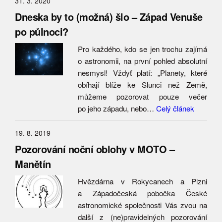
31. 3. 2020
Dneska by to (možná) šlo – Západ Venuše
po půlnoci?
Pro každého, kdo se jen trochu zajímá
o astronomii, na první pohled absolutní
nesmysl! Vždyť platí: „Planety, které
obíhají blíže ke Slunci než Země,
můžeme pozorovat pouze večer
po jeho západu, nebo…
Celý článek
19. 8. 2019
Pozorování noční oblohy v MOTO –
Manětín
Hvězdárna v Rokycanech a Plzni
a Západočeská pobočka České
astronomické společnosti Vás zvou na
další z (ne)pravidelných pozorování