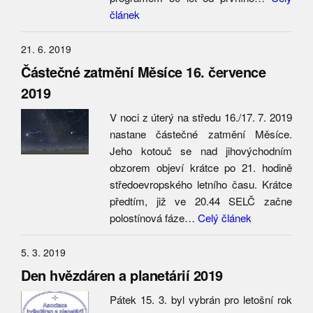
článek
21. 6. 2019
Částečné zatmění Měsíce 16. července
2019
V noci z úterý na středu 16./17. 7. 2019
nastane částečné zatmění Měsíce.
Jeho kotouč se nad jihovýchodním
obzorem objeví krátce po 21. hodině
středoevropského letního času. Krátce
předtím, již ve 20.44 SELČ začne
polostínová fáze…
Celý článek
5. 3. 2019
Den hvězdáren a planetárií 2019
Pátek 15. 3. byl vybrán pro letošní rok