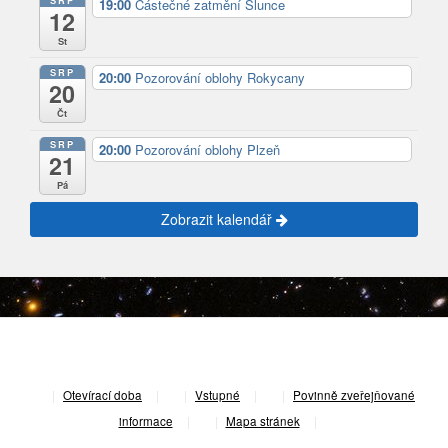
19:00
Částečné zatmění Slunce
12
St
SRP
20:00
Pozorování oblohy Rokycany
20
Čt
SRP
20:00
Pozorování oblohy Plzeň
21
Pá
Zobrazit kalendář
|
Otevírací doba
|
Vstupné
|
Povinně zveřejňované
informace
|
Mapa stránek
|