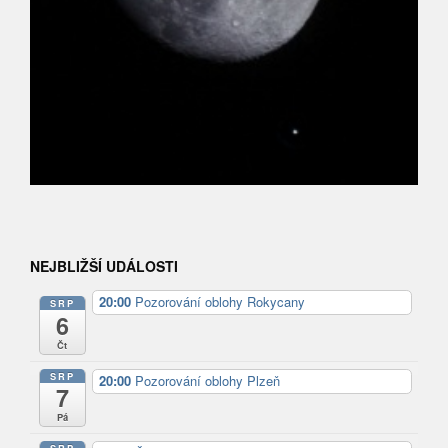
NEJBLIŽŠÍ UDÁLOSTI
20:00
Pozorování oblohy Rokycany
SRP
6
Čt
SRP
20:00
Pozorování oblohy Plzeň
7
Pá
SRP