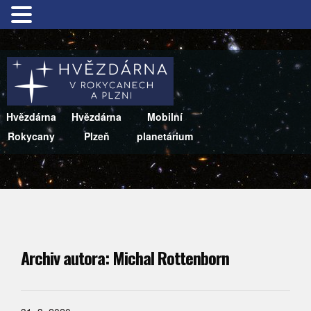
Hvězdárna
Hvězdárna
Mobilní
Rokycany
Plzeň
planetárium
Archiv autora:
Michal Rottenborn