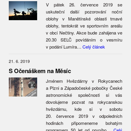
V pátek 26. července 2019 se
uskuteční další pozorování noční
oblohy v Manětínské oblasti tmavé
oblohy, tentokrát ve sportovním areálu
v obci Nečtiny. Akce bude zahájena ve
20.30 SELČ povídáním o vesmíru
v podání Lumíra…
Celý článek
21. 6. 2019
S Očenáškem na Měsíc
Jménem Hvězdárny v Rokycanech
a Plzni a Západočeské pobočky České
astronomické společnosti si vás
dovolujeme pozvat na rokycanskou
hvězdárnu, kde si v sobotu
20. července 2019 v odpoledních
hodinách připomeneme bohatým
programem 50 let od prvního…
Celý