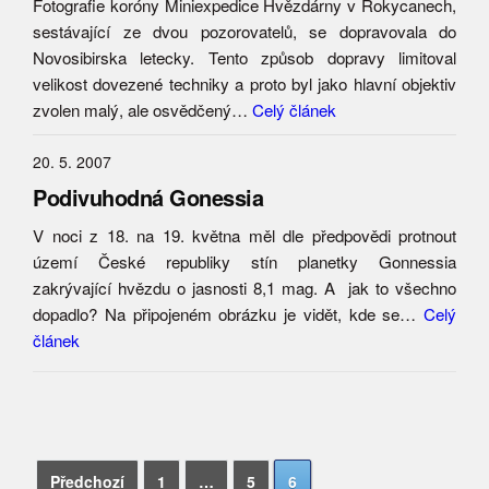
Fotografie koróny Miniexpedice Hvězdárny v Rokycanech,
sestávající ze dvou pozorovatelů, se dopravovala do
Novosibirska letecky. Tento způsob dopravy limitoval
velikost dovezené techniky a proto byl jako hlavní objektiv
zvolen malý, ale osvědčený…
Celý článek
20. 5. 2007
Podivuhodná Gonessia
V noci z 18. na 19. května měl dle předpovědi protnout
území České republiky stín planetky Gonnessia
zakrývající hvězdu o jasnosti 8,1 mag. A jak to všechno
dopadlo? Na připojeném obrázku je vidět, kde se…
Celý
článek
Navigace
Vyhledávání
Předchozí
1
…
5
6