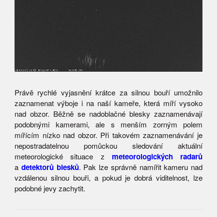
Právě rychlé vyjasnění krátce za silnou bouří umožnilo
zaznamenat výboje i na naší kameře, která míří vysoko
nad obzor. Běžně se nadoblačné blesky zaznamenávají
podobnými kamerami, ale s menším zorným polem
mířícím nízko nad obzor. Při takovém zaznamenávání je
nepostradatelnou pomůckou sledování aktuální
meteorologické situace z
meteorologických radarů
a
detektorů blesků
. Pak lze správně namířit kameru nad
vzdálenou silnou bouři, a pokud je dobrá viditelnost, lze
podobné jevy zachytit.