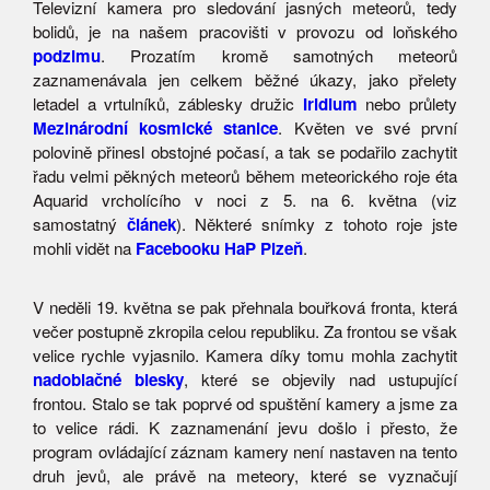
Televizní kamera pro sledování jasných meteorů, tedy
bolidů, je na našem pracovišti v provozu od loňského
podzimu
. Prozatím kromě samotných meteorů
zaznamenávala jen celkem běžné úkazy, jako přelety
letadel a vrtulníků, záblesky družic
Iridium
nebo průlety
Mezinárodní kosmické stanice
. Květen ve své první
polovině přinesl obstojné počasí, a tak se podařilo zachytit
řadu velmi pěkných meteorů během meteorického roje éta
Aquarid vrcholícího v noci z 5. na 6. května (viz
samostatný
článek
). Některé snímky z tohoto roje jste
mohli vidět na
Facebooku HaP Plzeň
.
V neděli 19. května se pak přehnala bouřková fronta, která
večer postupně zkropila celou republiku. Za frontou se však
velice rychle vyjasnilo. Kamera díky tomu mohla zachytit
nadoblačné blesky
, které se objevily nad ustupující
frontou. Stalo se tak poprvé od spuštění kamery a jsme za
to velice rádi. K zaznamenání jevu došlo i přesto, že
program ovládající záznam kamery není nastaven na tento
druh jevů, ale právě na meteory, které se vyznačují