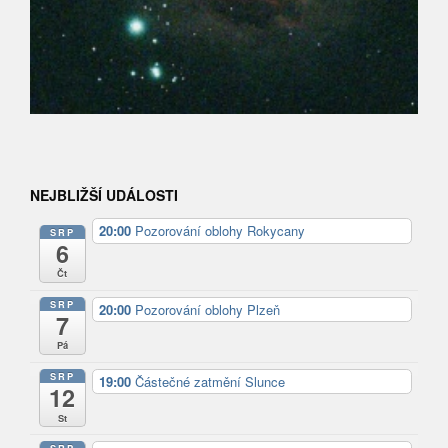
NEJBLIŽŠÍ UDÁLOSTI
20:00
Pozorování oblohy Rokycany
SRP
6
Čt
SRP
20:00
Pozorování oblohy Plzeň
7
Pá
SRP
19:00
Částečné zatmění Slunce
12
St