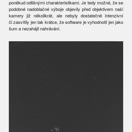
poněkud odlišnými charakteristikami. Je tedy možné, že se
podobné nadoblačné výboje objevily před objektivem naší
kamery již několikrát, ale nebyly dostatečně intenzivní
či zasvítily jen tak krátce, že software je vyhodnotil jen jako
šum a nezahájil nahrávání.