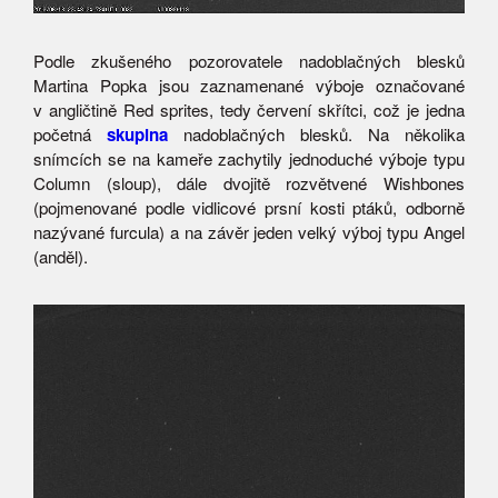
Podle zkušeného pozorovatele nadoblačných blesků
Martina Popka jsou zaznamenané výboje označované
v angličtině Red sprites, tedy červení skřítci, což je jedna
početná
skupina
nadoblačných blesků. Na několika
snímcích se na kameře zachytily jednoduché výboje typu
Column (sloup), dále dvojitě rozvětvené Wishbones
(pojmenované podle vidlicové prsní kosti ptáků, odborně
nazývané furcula) a na závěr jeden velký výboj typu Angel
(anděl).