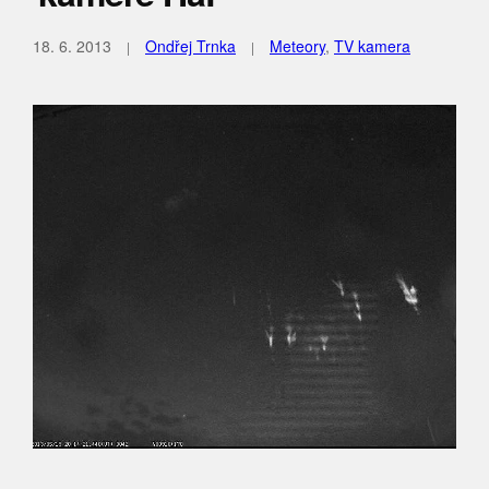
18. 6. 2013
Ondřej Trnka
Meteory
,
TV kamera