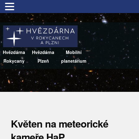
Hvězdárna
Hvězdárna
Mobilní
Rokycany
Plzeň
planetárium
Květen na meteorické
kameře HaP