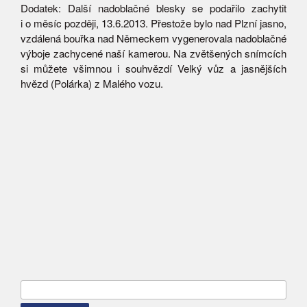
Dodatek: Další nadoblačné blesky se podařilo zachytit
i o měsíc později, 13.6.2013. Přestože bylo nad Plzní jasno,
vzdálená bouřka nad Německem vygenerovala nadoblačné
výboje zachycené naší kamerou. Na zvětšených snímcích
si můžete všimnou i souhvězdí Velký vůz a jasnějších
hvězd (Polárka) z Malého vozu.
Vyhledávání