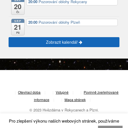
SRP
20:00
Pozorování oblohy Rokycany
20
Čt
SRP
20:00
Pozorování oblohy Plzeň
21
Pá
Zobrazit kalendář
|
Otevírací doba
|
Vstupné
|
Povinně zveřejňované
informace
|
Mapa stránek
|
© 2023 Hvězdárna v Rokycanech a Plzni.
Pro zlepšení výkonu našich webových stránek, používáme