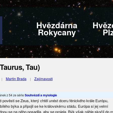
Hvězdárna
Hvěz
Rokycany
Pl
Taurus, Tau)
Martin Brada
Zajímavosti
lánek z 54 ze série
Souhvězdí a mytologie
é pověsti se Zeus, který chtěl unést dceru fénického krále Európu,
bílého býka a připojil se ke královskému stádu. Európa si jej velmi
ednou se na něho posadila, aby se projela. Býk však náhle skočil do 