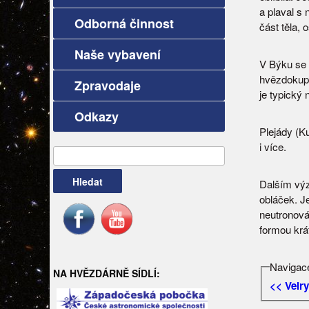
a plaval s 
Odborná činnost
část těla, 
Naše vybavení
V Býku se 
hvězdokupa
Zpravodaje
je typický
Odkazy
Plejády (Ku
i více.
Vyhledávání
Dalším výz
obláček. Je
neutronová 
formou krá
Navigace
NA HVĚZDÁRNĚ SÍDLÍ:
<< Velry