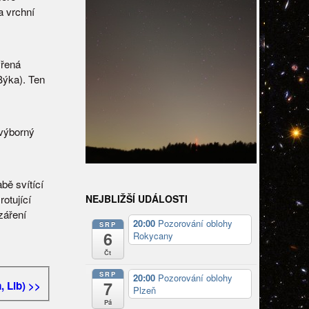
a vrchní
vřená
Býka). Ten
 výborný
bě svítící
NEJBLIŽŠÍ UDÁLOSTI
otující
záření
20:00
Pozorování oblohy
SRP
6
Rokycany
Čt
SRP
20:00
Pozorování oblohy
7
, Lib) >>
Plzeň
Pá