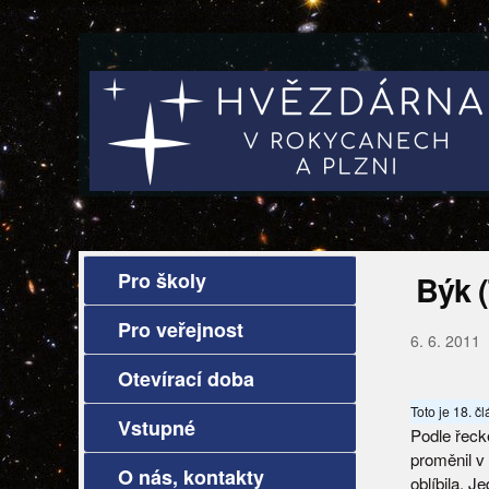
Pro školy
Býk (
Pro veřejnost
6. 6. 2011
Otevírací doba
Toto je 18. č
Vstupné
Podle řeck
proměnil v 
O nás, kontakty
oblíbila. J