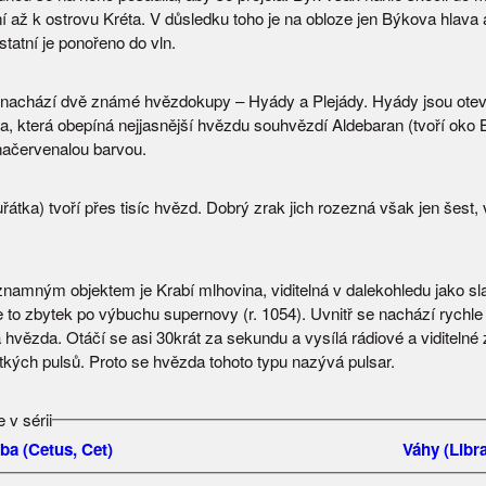
ní až k ostrovu Kréta. V důsledku toho je na obloze jen Býkova hlava 
ostatní je ponořeno do vln.
nachází dvě známé hvězdokupy – Hyády a Plejády. Hyády jsou ote
, která obepíná nejjasnější hvězdu souhvězdí Aldebaran (tvoří oko 
 načervenalou barvou.
řátka) tvoří přes tisíc hvězd. Dobrý zrak jich rozezná však jen šest,
namným objektem je Krabí mlhovina, viditelná v dalekohledu jako sla
 to zbytek po výbuchu supernovy (r. 1054). Uvnitř se nachází rychle r
hvězda. Otáčí se asi 30krát za sekundu a vysílá rádiové a viditelné 
tkých pulsů. Proto se hvězda tohoto typu nazývá pulsar.
 v sérii
ba (Cetus, Cet)
Váhy (Libra