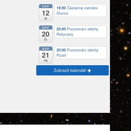
SRP
19:00
Částečné zatmění
12
Slunce
St
SRP
20:00
Pozorování oblohy
20
Rokycany
Čt
SRP
20:00
Pozorování oblohy
21
Plzeň
Pá
Zobrazit kalendář