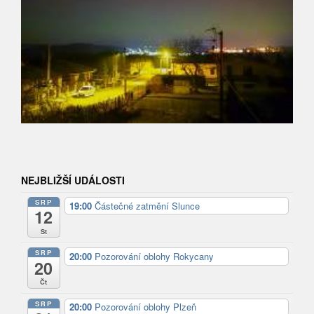
NEJBLIŽŠÍ UDÁLOSTI
SRP
19:00
Částečné zatmění Slunce
12
St
SRP
20:00
Pozorování oblohy Rokycany
20
Čt
SRP
20:00
Pozorování oblohy Plzeň