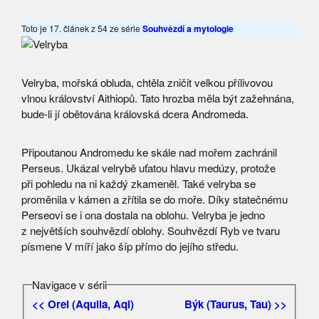
Toto je 17. článek z 54 ze série
Souhvězdí a mytologie
Velryba, mořská obluda, chtěla zničit velkou přílivovou
vlnou království Aithiopů. Tato hrozba měla být zažehnána,
bude-li jí obětována královská dcera Andromeda.
Připoutanou Andromedu ke skále nad mořem zachránil
Perseus. Ukázal velrybě uťatou hlavu medúzy, protože
při pohledu na ni každý zkameněl. Také velryba se
proměnila v kámen a zřítila se do moře. Díky statečnému
Perseovi se i ona dostala na oblohu. Velryba je jedno
z největších souhvězdí oblohy. Souhvězdí Ryb ve tvaru
písmene V míří jako šíp přímo do jejího středu.
Navigace v sérii
<< Orel (Aquila, Aql)
Býk (Taurus, Tau) >>