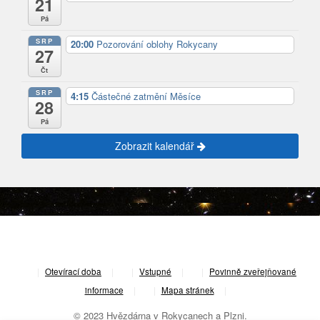
21
Pá
SRP
20:00
Pozorování oblohy Rokycany
27
Čt
SRP
4:15
Částečné zatmění Měsíce
28
Pá
Zobrazit kalendář
|
Otevírací doba
|
Vstupné
|
Povinně zveřejňované
informace
|
Mapa stránek
|
© 2023 Hvězdárna v Rokycanech a Plzni.