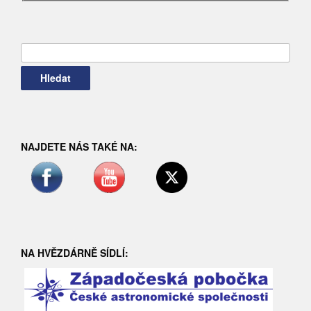
Vyhledávání
NAJDETE NÁS TAKÉ NA:
NA HVĚZDÁRNĚ SÍDLÍ: