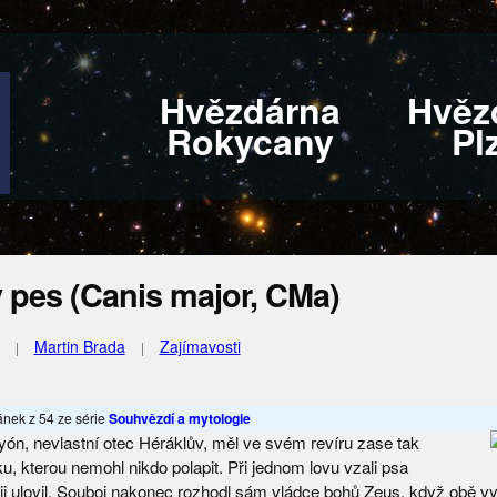
Hvězdárna
Hvěz
Rokycany
Pl
 pes (Canis major, CMa)
Martin Brada
Zajímavosti
lánek z 54 ze série
Souhvězdí a mytologie
ryón, nevlastní otec Héráklův, měl ve svém revíru zase tak
ku, kterou nemohl nikdo polapit. Při jednom lovu vzali psa
ji ulovil. Souboj nakonec rozhodl sám vládce bohů Zeus, když obě vyn