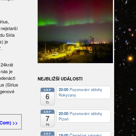
rius,
nejstarší
du Siria
) je
.
 24krát
 nás je
edenácti
NEJBLIŽŠÍ UDÁLOSTI
us (Sirius
20:00
Pozorování oblohy
SRP
ntgenové
6
Rokycany
Čt
SRP
20:00
Pozorování oblohy
7
Plzeň
 Com) >>
Pá
SRP
19:00
Částečné zatmění