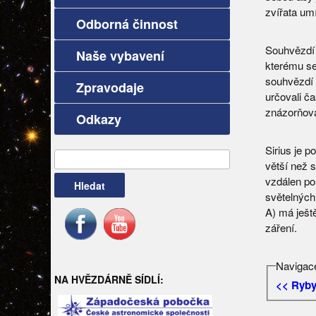
zvířata umí
Odborná činnost
Souhvězdí 
Naše vybavení
kterému se 
souhvězdí 
Zpravodaje
určovali ča
znázorňová
Odkazy
Sirius je p
Vyhledávání
větší než s
vzdálen po
světelných 
A) má ještě
záření.
Navigace
NA HVĚZDÁRNĚ SÍDLÍ:
<< Ryby