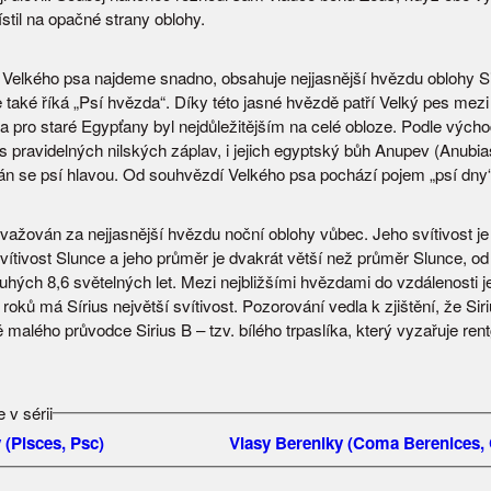
stil na opačné strany oblohy.
Velkého psa najdeme snadno, obsahuje nejjasnější hvězdu oblohy Si
také říká „Psí hvězda“. Díky této jasné hvězdě patří Velký pes mezi 
a pro staré Egypťany byl nejdůležitějším na celé obloze. Podle výcho
s pravidelných nilských záplav, i jejich egyptský bůh Anupev (Anubias
n se psí hlavou. Od souhvězdí Velkého psa pochází pojem „psí dny“
ovažován za nejjasnější hvězdu noční oblohy vůbec. Jeho svítivost je
vítivost Slunce a jeho průměr je dvakrát větší než průměr Slunce, od
uhých 8,6 světelných let. Mezi nejbližšími hvězdami do vzdálenosti j
roků má Sírius největší svítivost. Pozorování vedla k zjištění, že Siri
 malého průvodce Sirius B – tzv. bílého trpaslíka, který vyzařuje re
 v sérii
 (Pisces, Psc)
Vlasy Bereniky (Coma Berenices,