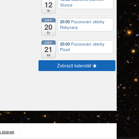
12
Slunce
St
SRP
20:00
Pozorování oblohy
20
Rokycany
Čt
SRP
20:00
Pozorování oblohy
21
Plzeň
Pá
Zobrazit kalendář
 stránek
|