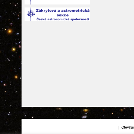
|
Otevíra