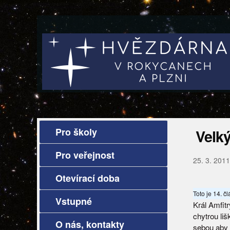
Pro školy
Velký
Pro veřejnost
25. 3. 2011
Otevírací doba
Toto je 14. č
Vstupné
Král Amfit
chytrou liš
O nás, kontakty
sebou aby 