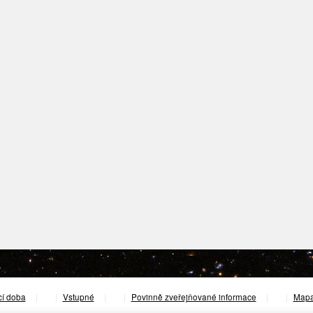
cí doba
|
Vstupné
|
Povinně zveřejňované informace
|
Mapa