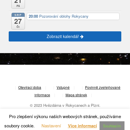
21
Pá
SRP
20:00
Pozorování oblohy Rokycany
27
Čt
Zobrazit kalendář
|
Otevírací doba
|
Vstupné
|
Povinně zveřejňované
informace
|
Mapa stránek
|
© 2023 Hvězdárna v Rokycanech a Plzni.
Pro zlepšení výkonu našich webových stránek, používáme
soubory cookie.
Nastavení
Více informací
Souhlasím