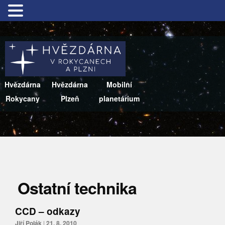
Hvězdárna
Hvězdárna
Mobilní
Rokycany
Plzeň
planetárium
Ostatní technika
CCD – odkazy
Jiří Polák
|
21. 8. 2010