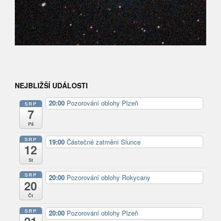
NEJBLIŽŠÍ UDÁLOSTI
20:00
Pozorování oblohy Plzeň
SRP
7
Pá
SRP
19:00
Částečné zatmění Slunce
12
St
SRP
20:00
Pozorování oblohy Rokycany
20
Čt
SRP
20:00
Pozorování oblohy Plzeň