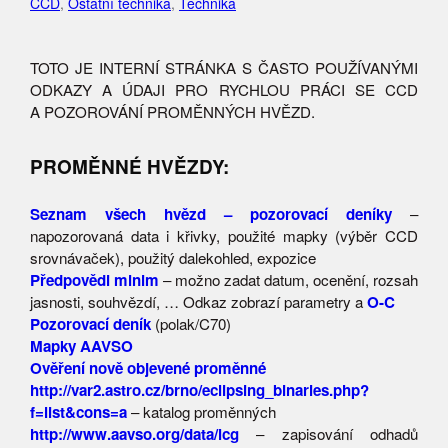
CCD
,
Ostatní technika
,
Technika
TOTO JE INTERNÍ STRÁNKA S ČASTO POUŽÍVANÝMI
ODKAZY A ÚDAJI PRO RYCHLOU PRÁCI SE CCD
A POZOROVÁNÍ PROMĚNNÝCH HVĚZD.
PROMĚNNÉ HVĚZDY:
Seznam všech hvězd – pozorovací deníky
–
napozorovaná data i křivky, použité mapky (výběr CCD
srovnávaček), použitý dalekohled, expozice
Předpovědi minim
– možno zadat datum, ocenění, rozsah
jasnosti, souhvězdí, … Odkaz zobrazí parametry a
O-C
Pozorovací deník
(polak/C70)
Mapky AAVSO
Ověření nově objevené proměnné
http://var2.astro.cz/brno/eclipsing_binaries.php?
f=list&cons=a
– katalog proměnných
http://www.aavso.org/data/lcg
– zapisování odhadů