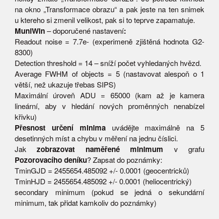
na okno „Transformace obrazu“ a pak jeste na ten snimek
u ktereho si zmenil velikost, pak si to teprve zapamatuje.
MuniWin
– doporučené nastavení
:
Readout noise = 7.7e- (experimeně zjištěná hodnota G2-
8300)
Detection threshold = 14 – sníží počet vyhledaných hvězd.
Average FWHM of objects = 5 (nastavovat alespoň o 1
větší, než ukazuje třebas SIPS)
Maximální úroveň ADU = 65000 (kam až je kamera
lineární, aby v hledání nových proměnných nenabízel
křivku)
Přesnost určení minima
uvádějte maximálně na 5
desetinných míst a chybu v měření na jednu číslici.
Jak
zobrazovat naměřené minimum
v grafu
Pozorovacího deníku
? Zapsat do poznámky:
TminGJD = 2455654.485092 +/- 0.0001 (geocentricků)
TminHJD = 2455654.485092 +/- 0.0001 (heliocentrický)
secondary minimum (pokud se jedná o sekundární
minimum, tak přidat kamkoliv do poznámky)