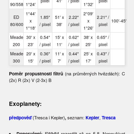
pixel
41′
/ pixel
pixel
90/558
1°24′
1°32′
1°44′
2°09′
ED
1.85″
51′ x
2.22″
2.21″ /
x
x
100′-45′
80/600
/ pixel
38′
/ pixel
pixel
1°18′
1°26′
Meade
30′ x
0.54″
15′ x
0.62″
38′ x
0.65″ /
200
23′
/ pixel
11′
/ pixel
25′
pixel
Meade
20′ x
0.36″
11′ x
0.44″
25′ x
0.43″ /
300
15′
/ pixel
7′
/ pixel
17′
pixel
Poměr propustnosti filtrů
(na průměrných hvězdách): C
(2x) R (2x) V (2-3x) B
Exoplanety:
předpověď
(Tresca i Kepler)
,
seznam:
Kepler
,
Tresca
Doporučení:
FWHM rozostřit až na 5-8. Nepoužívat