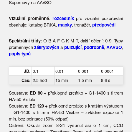
Supernovy na AAVSO
Vizuální proměnné
:
rozcestník
pro vizuální pozorování
obsahuje: katalog BRKA,
mapky
, trenažér,
předpovědi
Spektrální třídy
: O B A F G K M T, další dělení: 0-9, Typy
proměnných
zákrytových
a
pulzující
,
podrobně
,
AAVSO
,
popis typů
JD:
0.1
0.01
0.001
0.0001
Čas:
2.5 hod
15 min
1.5 min
8.6 s
Soustava:
ED 80
+ překlopné zrcátko + G1-1400 s filtrem
HA-50 Visible
Soustava:
ED 120
+ překlopné zrcátko s kratším výstupem
+ G1-1400 s filtrem HA-50 Visible – zvládne expozici 1
min. bez pointace (50% odpad)
Ostření: Okulár zoom 8-24 vysunut asi o 1 cm, CCD
zasunuto nadoraz. Zaostřeno 2mm od plně zasunuté