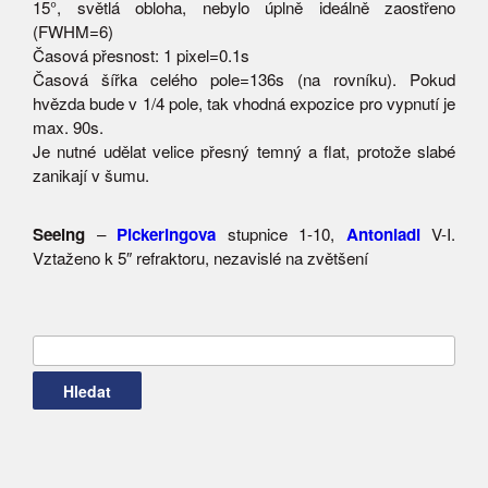
15°, světlá obloha, nebylo úplně ideálně zaostřeno
(FWHM=6)
Časová přesnost: 1 pixel=0.1s
Časová šířka celého pole=136s (na rovníku). Pokud
hvězda bude v 1/4 pole, tak vhodná expozice pro vypnutí je
max. 90s.
Je nutné udělat velice přesný temný a flat, protože slabé
zanikají v šumu.
Seeing
–
Pickeringova
stupnice 1-10,
Antoniadi
V-I.
Vztaženo k 5″ refraktoru, nezavislé na zvětšení
Vyhledávání