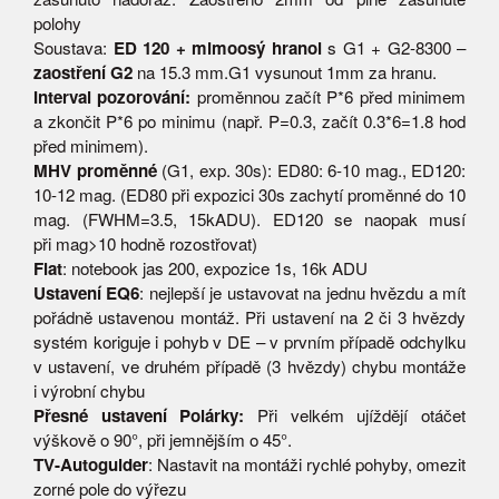
polohy
Soustava:
ED 120 + mimoosý hranol
s G1 + G2-8300 –
zaostření G2
na 15.3 mm.G1 vysunout 1mm za hranu.
Interval pozorování:
proměnnou začít P*6 před minimem
a zkončit P*6 po minimu (např. P=0.3, začít 0.3*6=1.8 hod
před minimem).
MHV proměnné
(G1, exp. 30s): ED80: 6-10 mag., ED120:
10-12 mag. (ED80 při expozici 30s zachytí proměnné do 10
mag. (FWHM=3.5, 15kADU). ED120 se naopak musí
při mag>10 hodně rozostřovat)
Flat
: notebook jas 200, expozice 1s, 16k ADU
Ustavení EQ6
: nejlepší je ustavovat na jednu hvězdu a mít
pořádně ustavenou montáž. Při ustavení na 2 či 3 hvězdy
systém koriguje i pohyb v DE – v prvním případě odchylku
v ustavení, ve druhém případě (3 hvězdy) chybu montáže
i výrobní chybu
Přesné ustavení Polárky:
Při velkém ujíždějí otáčet
výškově o 90°, při jemnějším o 45°.
TV-Autoguider
: Nastavit na montáži rychlé pohyby, omezit
zorné pole do výřezu