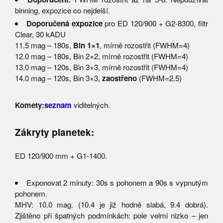
binning, expozice co nejdelší.
Doporučená expozice
pro ED 120/900 + G2-8300, filtr
Clear, 30 kADU
11.5 mag – 180s,
Bin 1×1
, mírně rozostřit (FWHM=4)
12.0 mag – 180s, Bin 2×2, mírně rozostřit (FWHM=4)
13.0 mag – 120s, Bin 3×3, mírně rozostřit (FWHM=4)
14.0 mag – 120s, Bin 3×3,
zaostřeno
(FWHM=2.5)
Komety:
seznam
viditelných.
Zákryty planetek:
ED 120/900 mm + G1-1400.
Exponovat 2 minuty: 30s s pohonem a 90s s vypnutým
pohonem.
MHV: 10.0 mag. (10.4 je již hodně slabá, 9.4 dobrá).
Zjištěno při špatných podmínkách: pole velmi nizko – jen