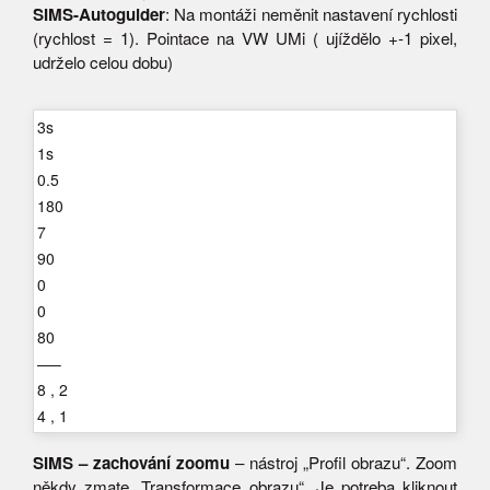
SIMS-Autoguider
: Na montáži neměnit nastavení rychlosti
(rychlost = 1). Pointace na VW UMi ( ujíždělo +-1 pixel,
udrželo celou dobu)
3s
1s
0.5
180
7
90
0
0
80
—–
8 , 2
4 , 1
SIMS – zachování zoomu
– nástroj „Profil obrazu“. Zoom
někdy zmate „Transformace obrazu“. Je potreba kliknout