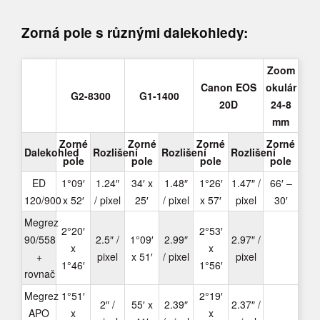
Zorná pole s různými dalekohledy:
Zoom
Canon EOS
okulár
G2-8300
G1-1400
20D
24-8
mm
Zorné
Zorné
Zorné
Zorné
Dalekohled
Rozlišení
Rozlišení
Rozlišení
pole
pole
pole
pole
ED
1°09′
1.24″
34′ x
1.48″
1°26′
1.47″ /
66′ –
120/900
x 52′
/ pixel
25′
/ pixel
x 57′
pixel
30′
Megrez
2°20′
2°53′
90/558
2.5″ /
1°09′
2.99″
2.97″ /
x
x
+
pixel
x 51′
/ pixel
pixel
1°46′
1°56′
rovnač
Megrez
1°51′
2°19′
2″ /
55′ x
2.39″
2.37″ /
APO
x
x