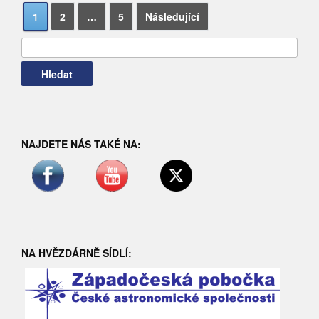
Navigace
Vyhledávání
1
2
…
5
Následující
pro
příspěvky
NAJDETE NÁS TAKÉ NA:
NA HVĚZDÁRNĚ SÍDLÍ: