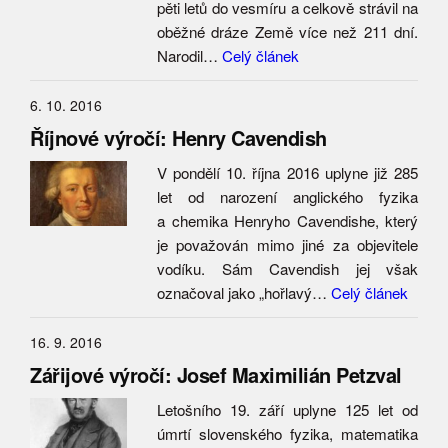
pěti letů do vesmíru a celkově strávil na
oběžné dráze Země více než 211 dní.
Narodil…
Celý článek
6. 10. 2016
Říjnové výročí: Henry Cavendish
V pondělí 10. října 2016 uplyne již 285
let od narození anglického fyzika
a chemika Henryho Cavendishe, který
je považován mimo jiné za objevitele
vodíku. Sám Cavendish jej však
označoval jako „hořlavý…
Celý článek
16. 9. 2016
Zářijové výročí: Josef Maximilián Petzval
Letošního 19. září uplyne 125 let od
úmrtí slovenského fyzika, matematika