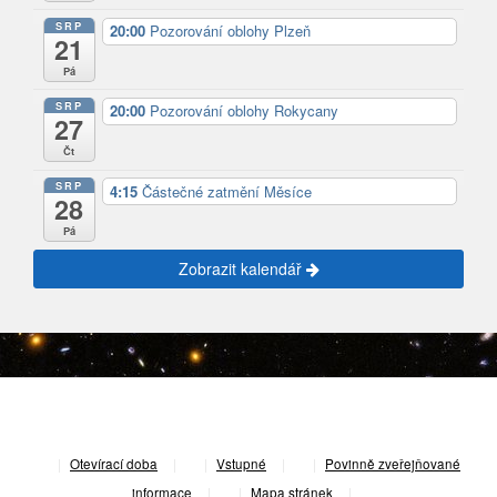
SRP
20:00
Pozorování oblohy Plzeň
21
Pá
SRP
20:00
Pozorování oblohy Rokycany
27
Čt
SRP
4:15
Částečné zatmění Měsíce
28
Pá
Zobrazit kalendář
|
Otevírací doba
|
Vstupné
|
Povinně zveřejňované
informace
|
Mapa stránek
|