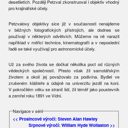
desetiletích. Později Petzval zkonstruoval i objektiv vhodný
pro krajinářské účely.
Petzvalovy objektivy sice již v současnosti nenajdeme
v běžných fotografických přístrojích, ale dodnes se
používají v některých odvětvích. Můžeme na ně narazit
například v měřicí technice, kinematografii a v neposlední
řadě se také využívají pro astronomické účely.
Už za svého života se dočkal několika poct od různých
vědeckých společností. Přesto však žil samotářským
životem a okolí jej považovalo za podivína. Bydlel ve
zrušeném klášteře a údajně na univerzitu jezdil na koni.
V pokročilém věku se stranil lidí, žil téměř jako poustevník
a zemřel roku 1891 ve Vídni.
Navigace v sérii
<< Prosincové výročí: Steven Alan Hawley
Srpnové výročí: William Hyde Wollaston >>