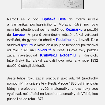
Narodil se v obci
Spišská Belá
do rodiny učitele
a varhaníka, pocházejícího z Moravy. Když mu bylo
osm let, přestěhoval se i s rodiči do
Kežmarku
a později
do
Levoče
. V prvně zmíněném městě získal základní
vzdělání, do gymnázia chodil v
Podolínci
a v Levoči. Dále
studoval
lyceum
v Košicích a po jeho ukončení pokračoval
od roku 1826 na
univerzitě
v Pešti. O dva roky později
začal navštěvovat
Kráľovskú akadémiu
v Košicích.
Inženýrský titul získal za další dva roky a v roce 1832
úspěšně obhájil doktorát.
Ještě téhož roku začal pracovat jako adjunkt (úřednický
pomocník) na univerzitě v Pešti. V roce 1835 byl jmenován
řádným profesorem vyšší matematiky a dva roky zde
vyučoval, než přešel na katedru matematiky do Vídně, kde
působil až do roku 1877.