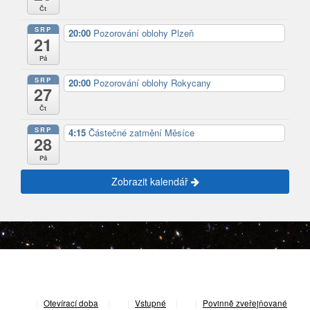
Čt
SRP
20:00
Pozorování oblohy Plzeň
21
Pá
SRP
20:00
Pozorování oblohy Rokycany
27
Čt
SRP
4:15
Částečné zatmění Měsíce
28
Pá
Zobrazit kalendář
|
Otevírací doba
|
Vstupné
|
Povinně zveřejňované