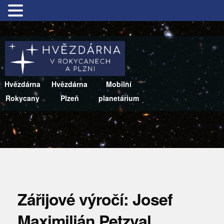
Hvězdárna
Hvězdárna
Mobilní
Rokycany
Plzeň
planetárium
Zářijové výročí: Josef
Maximilián Petzval