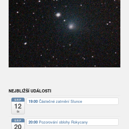
NEJBLIŽŠÍ UDÁLOSTI
SRP
19:00
Částečné zatmění Slunce
12
St
SRP
20:00
Pozorování oblohy Rokycany
20