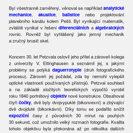
Byl všestranně zaměřený, věnoval se například
analytické
mechanice
,
akustice
,
balistice
nebo projektování
plavebního kanálu kolem Pešti. Byl vynikající matematik,
zvláště vynikal v řešení
diferenciálních
a
algebraických
rovnic. Rovněž byl vyhlášený jako jemný mechanik
a zručný brusič skel.
Koncem 30. let Petzvala oslovil jeho přítel a zároveň kolega
z univerzity V. Ettinghausen a seznámil jej, s jakými
problémy se potýká
daguerrotypie
(druh fotografického
procesu). Zároveň jej požádal, zda by nemohl vylepšit
optické vlastnosti používaných přístrojů. Petzval souhlasil
a na základě složitých teoretických výpočtů vyrobil
roku 1840 portrétový
objektiv
nové konstrukce. Obsahoval
čtyři
čočky
, dvě byly dvojvypuklé (bikonvexní) a zbývající
dvě dvojduté (bikonkávní). Díky tomu se podařilo snížit
expoziční
časy z původních 30 minut na pouhých
30 sekund, což umožnilo velký rozmach fotografie. Kvalita
tohoto objektivu byla překonána až po několika dalších