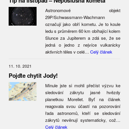
Tip na listopad – Neposlušná kometa
Astronomové objekt
29P/Schwassmann-Wachmann
označují jako obří kometu. Je to koule
ledu s průměrem 60 km obíhající kolem
Slunce za Jupiterem a zdá se, že se
jedná o jedno z nejvíce vulkanicky
aktivních těles v celé…
Celý článek
11. 10. 2021
Pojďte chytit Jody!
Minule jste si mohli přečíst výzvu ke
sledování zákrytu jasné hvězdy
planetkou Morellet. Byť na článek
reagovala svou účastí na pozorování
řada astronomů, kteří se sledování
zákrytů nevěnují systematicky, což…
Celý článek