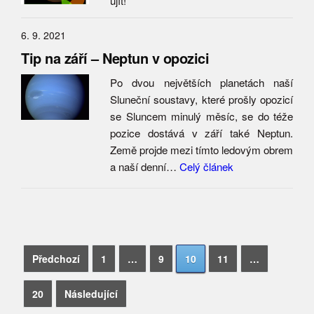
ujít!
6. 9. 2021
Tip na září – Neptun v opozici
Po dvou největších planetách naší
Sluneční soustavy, které prošly opozicí
se Sluncem minulý měsíc, se do téže
pozice dostává v září také Neptun.
Země projde mezi tímto ledovým obrem
a naší denní…
Celý článek
Navigace
Vyhledávání
Předchozí
1
…
9
10
11
…
pro
20
Následující
příspěvky