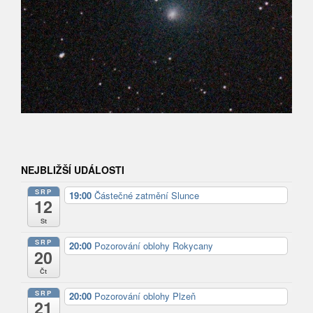
NEJBLIŽŠÍ UDÁLOSTI
SRP
19:00
Částečné zatmění Slunce
12
St
SRP
20:00
Pozorování oblohy Rokycany
20
Čt
SRP
20:00
Pozorování oblohy Plzeň
21