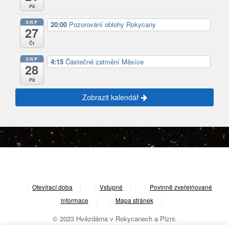
Pá
SRP
20:00
Pozorování oblohy Rokycany
27
Čt
SRP
4:15
Částečné zatmění Měsíce
28
Pá
Zobrazit kalendář
|
Otevírací doba
|
Vstupné
|
Povinně zveřejňované
informace
|
Mapa stránek
|
© 2023 Hvězdárna v Rokycanech a Plzni.