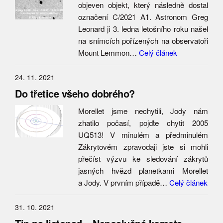
objeven objekt, který následně dostal
označení C/2021 A1. Astronom Greg
Leonard ji 3. ledna letošního roku našel
na snímcích pořízených na observatoři
Mount Lemmon…
Celý článek
24. 11. 2021
Do třetice všeho dobrého?
Morellet jsme nechytili, Jody nám
zhatilo počasí, pojďte chytit 2005
UQ513! V minulém a předminulém
Zákrytovém zpravodaji jste si mohli
přečíst výzvu ke sledování zákrytů
jasných hvězd planetkami Morellet
a Jody. V prvním případě…
Celý článek
31. 10. 2021