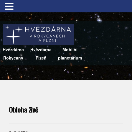
Hvězdárna
Hvězdárna
Mobilní
Rokycany
Plzeň
planetárium
Obloha živě