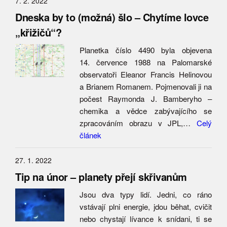
7. 2. 2022
Dneska by to (možná) šlo – Chytíme lovce
„křižičů“?
Planetka číslo 4490 byla objevena
14. července 1988 na Palomarské
observatoři Eleanor Francis Helinovou
a Brianem Romanem. Pojmenovali ji na
počest Raymonda J. Bamberyho –
chemika a vědce zabývajícího se
zpracováním obrazu v JPL,…
Celý
článek
27. 1. 2022
Tip na únor – planety přejí skřivanům
Jsou dva typy lidí. Jedni, co ráno
vstávají plni energie, jdou běhat, cvičit
nebo chystají lívance k snídani, ti se