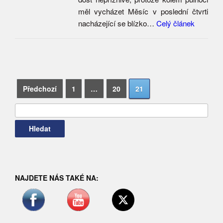
měl vycházet Měsíc v poslední čtvrti
nacházející se blízko…
Celý článek
Navigace
Vyhledávání
Předchozí
1
…
20
21
pro
příspěvky
NAJDETE NÁS TAKÉ NA: