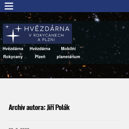
Hvězdárna
Hvězdárna
Mobilní
Rokycany
Plzeň
planetárium
Archiv autora:
Jiří Polák