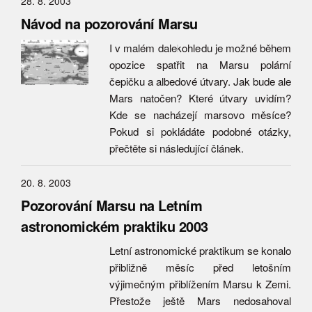
28. 8. 2003
Návod na pozorování Marsu
I v malém dalekohledu je možné během
opozice spatřit na Marsu polární
čepičku a albedové útvary. Jak bude ale
Mars natočen? Které útvary uvidím?
Kde se nacházejí marsovo měsíce?
Pokud si pokládáte podobné otázky,
přečtěte si následující článek.
20. 8. 2003
Pozorování Marsu na Letním
astronomickém praktiku 2003
Letní astronomické praktikum se konalo
přibližně měsíc před letošním
výjimečným přiblížením Marsu k Zemi.
Přestože ještě Mars nedosahoval