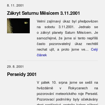
8. 11. 2001
Zákryt Saturnu Měsícem 3.11.2001
Velmi zajímavý úkaz byl předpovězen
na sobotu 3.11.2001. Jednalo se
o zákryt planety Saturn Měsícem. Je
samozřejmé, že jsme si tento nepříliš
často pozorovatelný úkaz nechtěli
nechat ujít, a proto jsme ve…
Celý
článek
29. 8. 2001
Perseidy 2001
V pátek 10. srpna jsme se sešli na
hvězdárně v Rokycanech na
pozorování meteorického roje Perseid.
Pozorovací podmínky byly očekávány
dost nepříznivé, protože kolem půlnoci