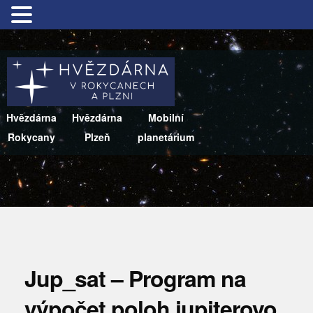
Hvězdárna
Hvězdárna
Mobilní
Rokycany
Plzeň
planetárium
Jup_sat – Program na
výpočet poloh jupiterovo