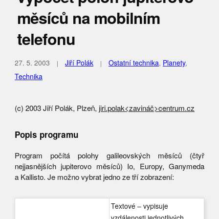
měsíců na mobilním
telefonu
27. 5. 2003
Jiří Polák
Ostatní technika
,
Planety
,
Technika
(c) 2003 Jiří Polák, Plzeň,
jiri.polak<zavináč>centrum.cz
Popis programu
Program počítá polohy galileovských měsíců (čtyř
nejjasnějších jupiterovo měsíců) Io, Europy, Ganymeda
a Kallisto. Je možno vybrat jedno ze tří zobrazení:
Textové – vypisuje
vzdálenosti jednotlivých