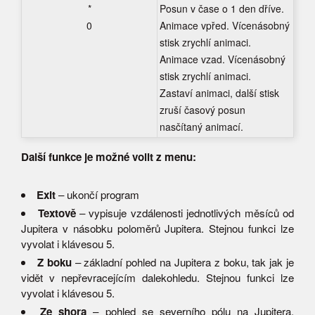
*
Posun v čase o 1 den dříve.
0
Animace vpřed. Vícenásobný
stisk zrychlí animaci.
Animace vzad. Vícenásobný
stisk zrychlí animaci.
Zastaví animaci, další stisk
zruší časový posun
nasčítaný animací.
Další funkce je možné volit z menu:
Exit
– ukončí program
Textově
– vypisuje vzdálenosti jednotlivých měsíců od
Jupitera v násobku poloměrů Jupitera. Stejnou funkci lze
vyvolat i klávesou 5.
Z boku
– základní pohled na Jupitera z boku, tak jak je
vidět v nepřevracejícím dalekohledu. Stejnou funkci lze
vyvolat i klávesou 5.
Ze shora
– pohled se severního pólu na Jupitera.