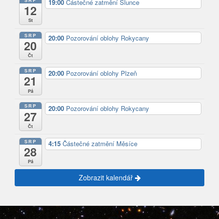
19:00
Částečné zatmění Slunce
12
St
SRP
20:00
Pozorování oblohy Rokycany
20
Čt
SRP
20:00
Pozorování oblohy Plzeň
21
Pá
SRP
20:00
Pozorování oblohy Rokycany
27
Čt
SRP
4:15
Částečné zatmění Měsíce
28
Pá
Zobrazit kalendář