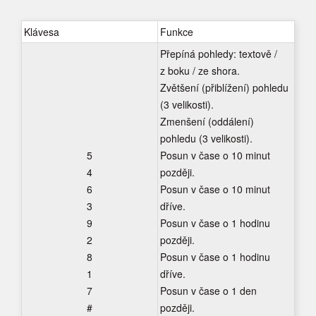
Klávesa
Funkce
Přepíná pohledy: textově /
z boku / ze shora.
Zvětšení (přiblížení) pohledu
(3 velikosti).
Zmenšení (oddálení)
pohledu (3 velikosti).
5
Posun v čase o 10 minut
4
později.
6
Posun v čase o 10 minut
3
dříve.
9
Posun v čase o 1 hodinu
2
později.
8
Posun v čase o 1 hodinu
1
dříve.
7
Posun v čase o 1 den
#
později.