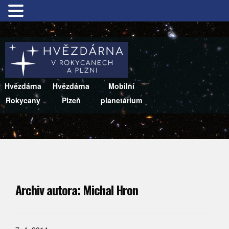
Hvězdárna
Hvězdárna
Mobilní
Rokycany
Plzeň
planetárium
Archiv autora:
Michal Hron