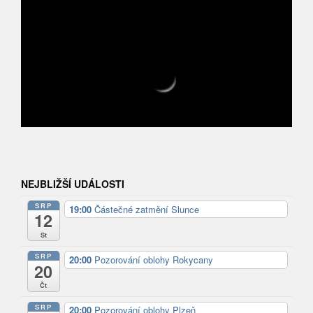
NEJBLIŽŠÍ UDÁLOSTI
SRP
19:00
Částečné zatmění Slunce
12
St
SRP
20:00
Pozorování oblohy Rokycany
20
Čt
SRP
20:00
Pozorování oblohy Plzeň