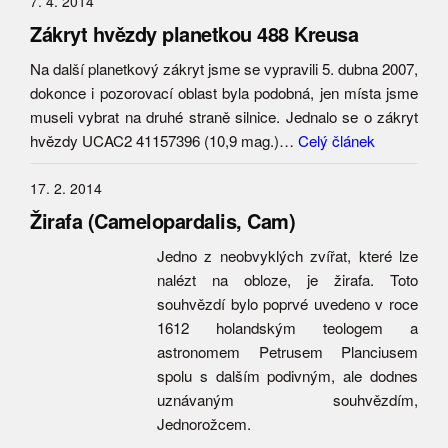
7. 4. 2014
Zákryt hvězdy planetkou 488 Kreusa
Na další planetkový zákryt jsme se vypravili 5. dubna 2007,
dokonce i pozorovací oblast byla podobná, jen místa jsme
museli vybrat na druhé straně silnice. Jednalo se o zákryt
hvězdy UCAC2 41157396 (10,9 mag.)…
Celý článek
17. 2. 2014
Žirafa (Camelopardalis, Cam)
Jedno z neobvyklých zvířat, které lze
nalézt na obloze, je žirafa. Toto
souhvězdí bylo poprvé uvedeno v roce
1612 holandským teologem a
astronomem Petrusem Planciusem
spolu s dalším podivným, ale dodnes
uznávaným souhvězdím,
Jednorožcem.