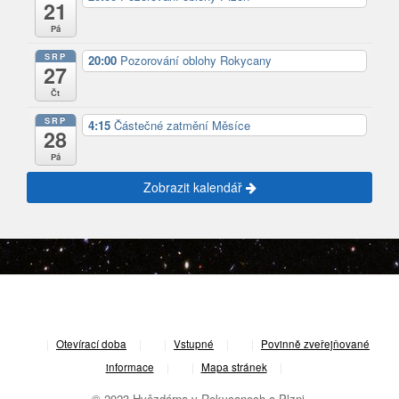
21
Pá
SRP
20:00
Pozorování oblohy Rokycany
27
Čt
SRP
4:15
Částečné zatmění Měsíce
28
Pá
Zobrazit kalendář
|
Otevírací doba
|
Vstupné
|
Povinně zveřejňované
informace
|
Mapa stránek
|
© 2023 Hvězdárna v Rokycanech a Plzni.