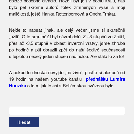
obloze podobné divadlo. Rozdíl byl jen v počtu králů, nás
bylo pět (kromě autorů fotek zmíněných výše a mojí
maličkosti, ještě Hanka Rottenbornová a Ondra Trnka).
Nejde to napsat jinak, ale celý večer jsme si skutečně
„užili“. O to smutnější byl návrat dolů. Z +3 stupňů ve Zhůří,
přes až -3,5 stupně v oblasti inverzní vrstvy, jsme zhruba
po hodině a půl dorazili zpět do naší šedivé současnosti
s teplotou necelý jeden stupeň nad nulou. Ale stálo to za to!
A pokud to dneska nevyjde „na živo“, pusťte si alespoň od
19 hodin na našem youtube kanálu
přednášku Lumíra
Honzíka
o tom, jak to asi s Betlémskou hvězdou bylo.
Vyhledávání