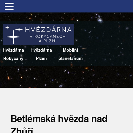
Hvězdárna
Hvězdárna
Mobilní
Rokycany
Plzeň
planetárium
Betlémská hvězda nad
Zhůří