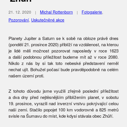
21. 12. 2020
Michal Rottenborn
Fotogalerie
,
Pozorování
,
Uskutečněné akce
Planety Jupiter a Saturn se k sobě na obloze právě dnes
(pondělí 21. prosince 2020) přiblíží na vzdálenost, na kterou
je lidé měli možnost pozorovat naposledy v roce 1623
a další podobnou příležitost budeme mít až v roce 2080.
Nikdo z nás by si tak toto nebeské představení neměl
nechat ujít. Bohužel počasí bude pravděpodobně na celém
našem území proti.
Z tohoto důvodu jsme využili zřejmě poslední příležitost
a dva dny před nejtěsnějším přiblížením planet, v sobotu
19. prosince, vyrazili nad inverzní vrstvu pokrývající celou
naši zemi. Stačilo popojet 100 km vodorovně a 825 metrů
svisle na Šumavu do míst, kde kdysi stávala obec Zhůří.