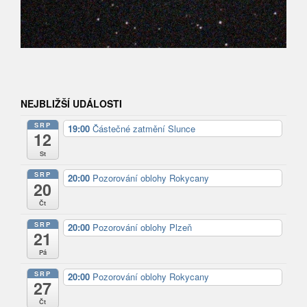
NEJBLIŽŠÍ UDÁLOSTI
SRP
19:00
Částečné zatmění Slunce
12
St
SRP
20:00
Pozorování oblohy Rokycany
20
Čt
SRP
20:00
Pozorování oblohy Plzeň
21
Pá
SRP
20:00
Pozorování oblohy Rokycany
27
Čt