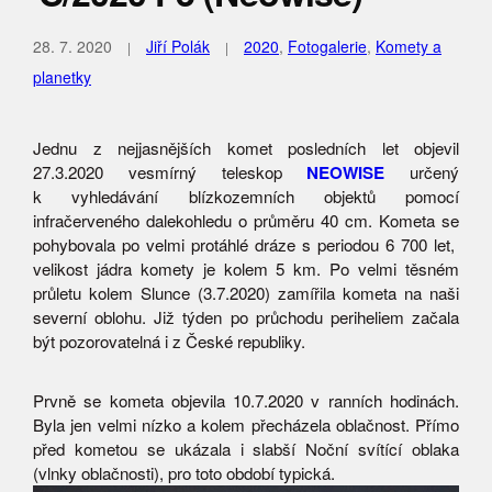
28. 7. 2020
Jiří Polák
2020
,
Fotogalerie
,
Komety a
planetky
Jednu z nejjasnějších komet posledních let objevil
27.3.2020 vesmírný teleskop
NEOWISE
určený
k vyhledávání blízkozemních objektů pomocí
infračerveného dalekohledu o průměru 40 cm. Kometa se
pohybovala po velmi protáhlé dráze s periodou 6 700 let,
velikost jádra komety je kolem 5 km. Po velmi těsném
průletu kolem Slunce (3.7.2020) zamířila kometa na naši
severní oblohu. Již týden po průchodu periheliem začala
být pozorovatelná i z České republiky.
Prvně se kometa objevila 10.7.2020 v ranních hodinách.
Byla jen velmi nízko a kolem přecházela oblačnost. Přímo
před kometou se ukázala i slabší Noční svítící oblaka
(vlnky oblačnosti), pro toto období typická.