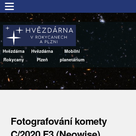
Hvězdárna
Hvězdárna
Mobilní
Rokycany
Plzeň
planetárium
Fotografování komety
C/2020 F3 (Neowise)