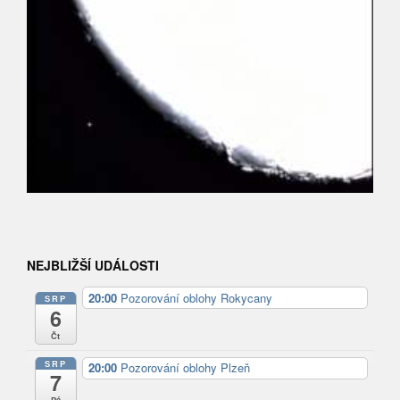
NEJBLIŽŠÍ UDÁLOSTI
20:00
Pozorování oblohy Rokycany
SRP
6
Čt
SRP
20:00
Pozorování oblohy Plzeň
7
Pá