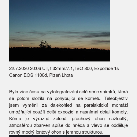
22.7.2020 20:06 UT, f 32mm/7.1, ISO 800, Expozice 1s
Canon EOS 1100d, Plzeň Lhota
Bylo více času na vyfotografování celé série snímků, která
se potom složila na pohybující se kometu. Teleobjektiv
jsem vyměnil za dalekohled na paralaktické montáži
umožňující použít delší expozici a nasnímal detail komety.
Kóma je výrazně zelená, prachový ohon nažloutlý,
atmosférou zbarven spíše do hněda a vlevo se odděluje
rovný modrý iontový ohon s jemnou strukturou.