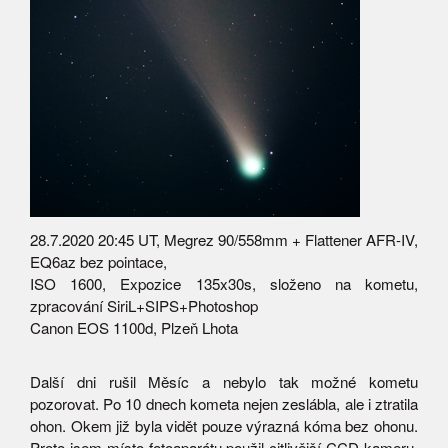
28.7.2020 20:45 UT, Megrez 90/558mm + Flattener AFR-IV,
EQ6az bez pointace,
ISO 1600, Expozice 135x30s, složeno na kometu,
zpracování SiriL+SIPS+Photoshop
Canon EOS 1100d, Plzeň Lhota
Další dni rušil Měsíc a nebylo tak možné kometu
pozorovat. Po 10 dnech kometa nejen zeslábla, ale i ztratila
ohon. Okem již byla vidět pouze výrazná kóma bez ohonu.
Proto jsem místo fotoaparátu použil citlivější CCD kameru.