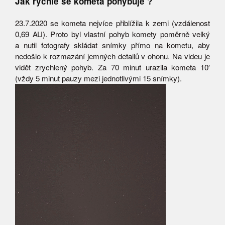
Jak rychle se kometa pohybuje ?
23.7.2020 se kometa nejvíce přiblížila k zemi (vzdálenost
0,69 AU). Proto byl vlastní pohyb komety poměrně velký
a nutil fotografy skládat snímky přímo na kometu, aby
nedošlo k rozmazání jemných detailů v ohonu. Na videu je
vidět zrychlený pohyb. Za 70 minut urazila kometa 10′
(vždy 5 minut pauzy mezi jednotlivými 15 snímky).