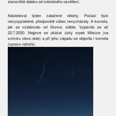
stanoviště daleko od městského osvětlení.
Následoval týden zatažené oblohy. Počasí bylo
nevyzpytatelné, předpovědi vůbec nevycházely. A kometa,
jak se vzdalovalo od Slunce, slábla. Vyjasnilo se až
22.7.2020. Nejprve se ukázal úzký srpek Měsíce (na
snímku vlevo dole) a při jeho západu se objevila i kometa
(vpravo nahoře).