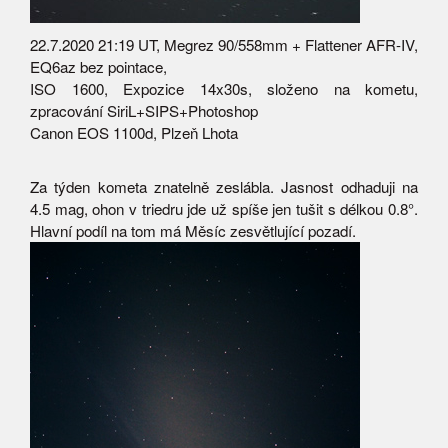
22.7.2020 21:19 UT, Megrez 90/558mm + Flattener AFR-IV,
EQ6az bez pointace,
ISO 1600, Expozice 14x30s, složeno na kometu,
zpracování SiriL+SIPS+Photoshop
Canon EOS 1100d, Plzeň Lhota
Za týden kometa znatelně zeslábla. Jasnost odhaduji na
4.5 mag, ohon v triedru jde už spíše jen tušit s délkou 0.8°.
Hlavní podíl na tom má Měsíc zesvětlující pozadí.