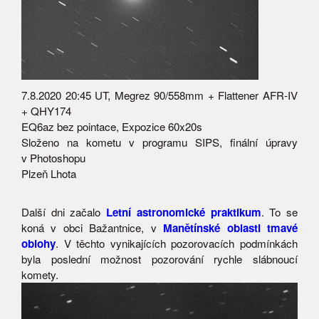
7.8.2020 20:45 UT, Megrez 90/558mm + Flattener AFR-IV
+ QHY174
EQ6az bez pointace, Expozice 60x20s
Složeno na kometu v programu SIPS, finální úpravy
v Photoshopu
Plzeň Lhota
Další dni začalo
Letní astronomické praktikum
. To se
koná v obci Bažantnice, v
Manětínské oblasti tmavé
oblohy
. V těchto vynikajících pozorovacích podmínkách
byla poslední možnost pozorování rychle slábnoucí
komety.