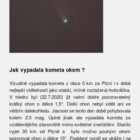
Jak vypadala kometa okem ?
Vizuálně vypadala kometa z obce 5 km za Plzní i v době
nejlepší viditelnosti jako slabší, mírně roztažená hvězdička.
V triedru byl (22.7.2020) již velmi dobře pozorovatelný
krátký ohon o délce 1,5°. Delší ohon nebyl vidět ani ve
větším dalekohledu. Jasnost se tento den době pohybovala
kolem 2.5 mag. Úplně jinak ale vypadala kometa ze
vzdálenějšího stanoviště mimo světelné znečištění. Stačilo
vyjet 30 km od Plzně a bylo možno pouhým okem
pozorovat ohon o délce 15°. Podobný rozdíl se ukáže i na