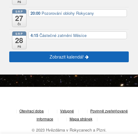
Pá
SRP
20:00
Pozorování oblohy Rokycany
27
Čt
SRP
4:15
Částečné zatmění Měsíce
28
Pá
Zobrazit kalendář
|
Otevírací doba
|
Vstupné
|
Povinně zveřejňované
informace
|
Mapa stránek
|
© 2023 Hvězdárna v Rokycanech a Plzni.