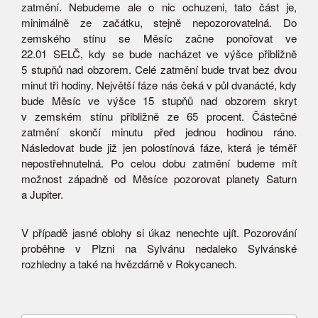
zatmění. Nebudeme ale o nic ochuzeni, tato část je,
minimálně ze začátku, stejně nepozorovatelná. Do
zemského stínu se Měsíc začne ponořovat ve
22.01 SELČ, kdy se bude nacházet ve výšce přibližně
5 stupňů nad obzorem. Celé zatmění bude trvat bez dvou
minut tři hodiny. Největší fáze nás čeká v půl dvanácté, kdy
bude Měsíc ve výšce 15 stupňů nad obzorem skryt
v zemském stínu přibližně ze 65 procent. Částečné
zatmění skončí minutu před jednou hodinou ráno.
Následovat bude již jen polostínová fáze, která je téměř
nepostřehnutelná. Po celou dobu zatmění budeme mít
možnost západně od Měsíce pozorovat planety Saturn
a Jupiter.
V případě jasné oblohy si úkaz nenechte ujít. Pozorování
proběhne v Plzni na Sylvánu nedaleko Sylvánské
rozhledny a také na hvězdárně v Rokycanech.