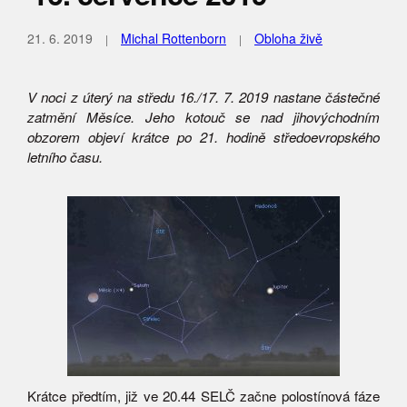
21. 6. 2019
Michal Rottenborn
Obloha živě
V noci z úterý na středu 16./17. 7. 2019 nastane částečné
zatmění Měsíce. Jeho kotouč se nad jihovýchodním
obzorem objeví krátce po 21. hodině středoevropského
letního času.
Krátce předtím, již ve 20.44 SELČ začne polostínová fáze