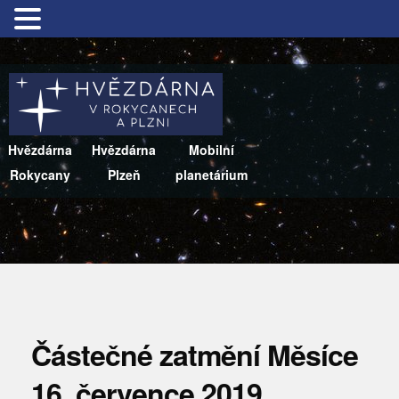
Hvězdárna
Hvězdárna
Mobilní
Rokycany
Plzeň
planetárium
Částečné zatmění Měsíce
16. července 2019