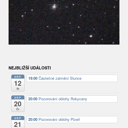
NEJBLIŽŠÍ UDÁLOSTI
SRP
19:00
Částečné zatmění Slunce
12
St
SRP
20:00
Pozorování oblohy Rokycany
20
Čt
SRP
20:00
Pozorování oblohy Plzeň
21