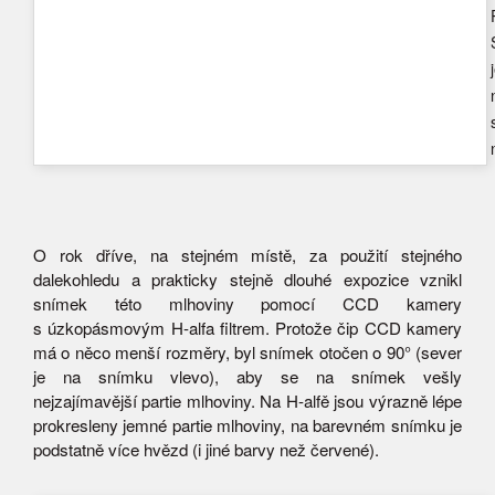
O rok dříve, na stejném místě, za použití stejného
dalekohledu a prakticky stejně dlouhé expozice vznikl
snímek této mlhoviny pomocí CCD kamery
s úzkopásmovým H-alfa filtrem. Protože čip CCD kamery
má o něco menší rozměry, byl snímek otočen o 90° (sever
je na snímku vlevo), aby se na snímek vešly
nejzajímavější partie mlhoviny. Na H-alfě jsou výrazně lépe
prokresleny jemné partie mlhoviny, na barevném snímku je
podstatně více hvězd (i jiné barvy než červené).