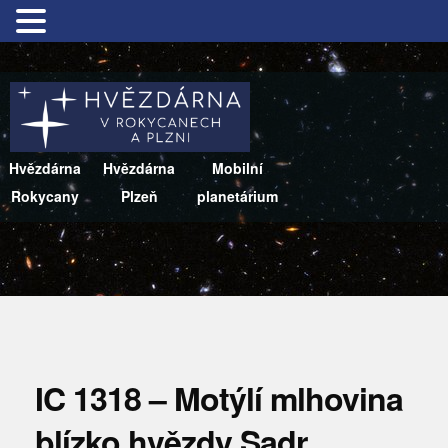
Hvězdárna
Hvězdárna
Mobilní
Rokycany
Plzeň
planetárium
IC 1318 – Motýlí mlhovina
blízko hvězdy Sadr