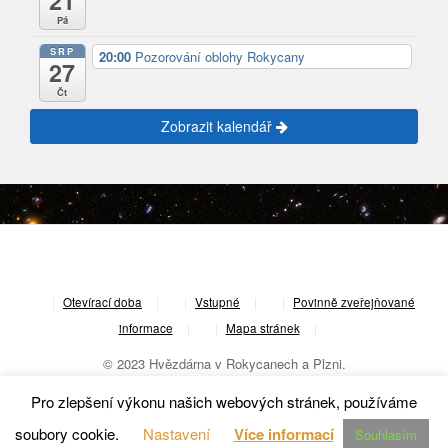
21
Pá
SRP
20:00
Pozorování oblohy Rokycany
27
Čt
Zobrazit kalendář
|
Otevírací doba
|
Vstupné
|
Povinně zveřejňované
informace
|
Mapa stránek
|
© 2023 Hvězdárna v Rokycanech a Plzni.
Pro zlepšení výkonu našich webových stránek, používáme
soubory cookie.
Nastavení
Více informací
Souhlasím