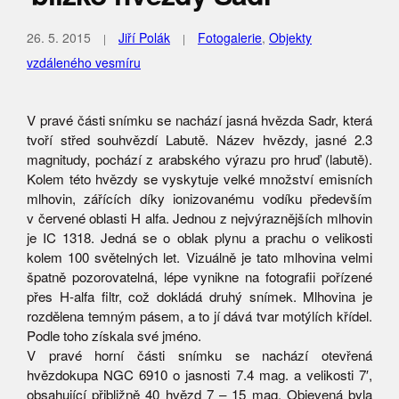
26. 5. 2015
Jiří Polák
Fotogalerie
,
Objekty
vzdáleného vesmíru
V pravé části snímku se nachází jasná hvězda Sadr, která
tvoří střed souhvězdí Labutě. Název hvězdy, jasné 2.3
magnitudy, pochází z arabského výrazu pro hruď (labutě).
Kolem této hvězdy se vyskytuje velké množství emisních
mlhovin, zářících díky ionizovanému vodíku především
v červené oblasti H alfa. Jednou z nejvýraznějších mlhovin
je IC 1318. Jedná se o oblak plynu a prachu o velikosti
kolem 100 světelných let. Vizuálně je tato mlhovina velmi
špatně pozorovatelná, lépe vynikne na fotografii pořízené
přes H-alfa filtr, což dokládá druhý snímek. Mlhovina je
rozdělena temným pásem, a to jí dává tvar motýlích křídel.
Podle toho získala své jméno.
V pravé horní části snímku se nachází otevřená
hvězdokupa NGC 6910 o jasnosti 7.4 mag. a velikosti 7′,
obsahující přibližně 40 hvězd 7 – 15 mag. Objevená byla