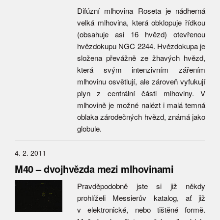
Difúzní mlhovina Roseta je nádherná
velká mlhovina, která obklopuje řídkou
(obsahuje asi 16 hvězd) otevřenou
hvězdokupu NGC 2244. Hvězdokupa je
složena převážně ze žhavých hvězd,
která svým intenzivním zářením
mlhovinu osvětlují, ale zároveň vyfukují
plyn z centrální části mlhoviny. V
mlhovině je možné nalézt i malá temná
oblaka zárodečných hvězd, známá jako
globule.
4. 2. 2011
M40 – dvojhvězda mezi mlhovinami
Pravděpodobně jste si již někdy
prohlíželi Messierův katalog, ať již
v elektronické, nebo tištěné formě.