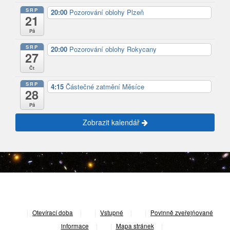
SRP
20:00
Pozorování oblohy Plzeň
21
Pá
SRP
20:00
Pozorování oblohy Rokycany
27
Čt
SRP
4:15
Částečné zatmění Měsíce
28
Pá
Zobrazit kalendář
|
Otevírací doba
|
Vstupné
|
Povinně zveřejňované
informace
|
Mapa stránek
|