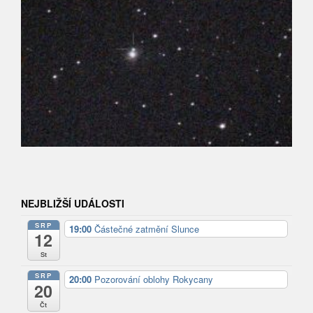
NEJBLIŽŠÍ UDÁLOSTI
SRP
19:00
Částečné zatmění Slunce
12
St
SRP
20:00
Pozorování oblohy Rokycany
20
Čt