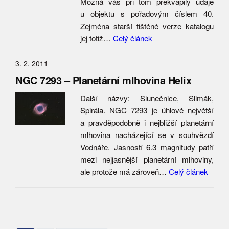
Možná vás při tom překvapily údaje
u objektu s pořadovým číslem 40.
Zejména starší tištěné verze katalogu
jej totiž…
Celý článek
3. 2. 2011
NGC 7293 – Planetární mlhovina Helix
Další názvy: Slunečnice, Slimák,
Spirála. NGC 7293 je úhlově největší
a pravděpodobně i nejbližší planetární
mlhovina nacházející se v souhvězdí
Vodnáře. Jasností 6.3 magnitudy patří
mezi nejjasnější planetární mlhoviny,
ale protože má zároveň…
Celý článek