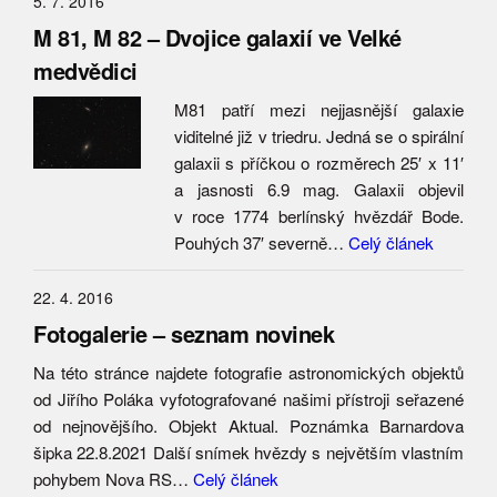
5. 7. 2016
M 81, M 82 – Dvojice galaxií ve Velké
medvědici
M81 patří mezi nejjasnější galaxie
viditelné již v triedru. Jedná se o spirální
galaxii s příčkou o rozměrech 25′ x 11′
a jasnosti 6.9 mag. Galaxii objevil
v roce 1774 berlínský hvězdář Bode.
Pouhých 37′ severně…
Celý článek
22. 4. 2016
Fotogalerie – seznam novinek
Na této stránce najdete fotografie astronomických objektů
od Jiřího Poláka vyfotografované našimi přístroji seřazené
od nejnovějšího. Objekt Aktual. Poznámka Barnardova
šipka 22.8.2021 Další snímek hvězdy s největším vlastním
pohybem Nova RS…
Celý článek