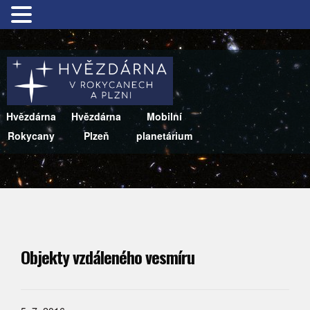
Hvězdárna
Hvězdárna
Mobilní
Rokycany
Plzeň
planetárium
Objekty vzdáleného vesmíru