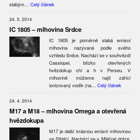
slabým…
Celý článek
24. 5. 2014
IC 1805 – mlhovina Srdce
IC 1805 je poměrně slabá emisní
mlhovina nazývaná podle svého
vzhledu Srdce. Nachází se v souhvězdí
Cassiopei, blízko otevřených
hvězdokup chí a h v Perseu. V
mlhovině můžeme najít zářící
ionizovaný vodík (na…
Celý článek
24. 4. 2014
M17 a M18 – mlhovina Omega a otevřená
hvězdokupa
M17 je další krásnou emisní mlhovinou
ve Střelci. Nachází se v Mléčné dráze,