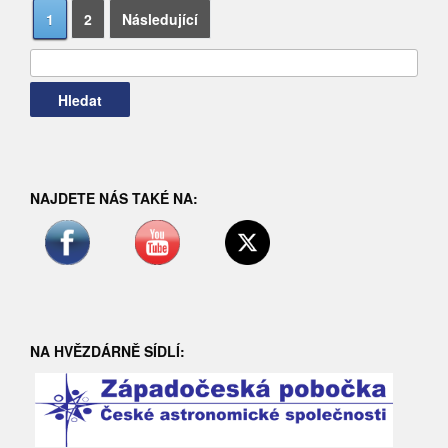
Navigace
Vyhledávání
1
2
Následující
pro
příspěvky
NAJDETE NÁS TAKÉ NA:
NA HVĚZDÁRNĚ SÍDLÍ: