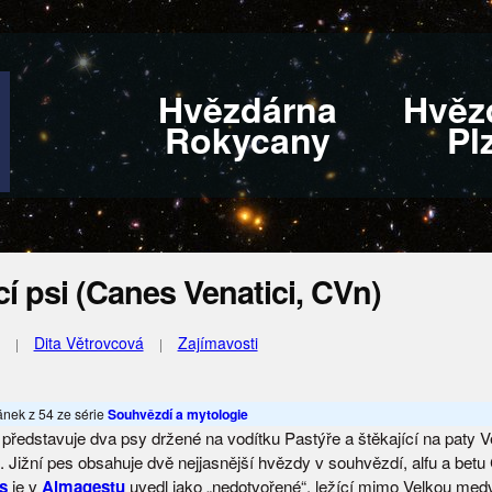
Hvězdárna
Hvěz
Rokycany
Pl
í psi (Canes Venatici, CVn)
Dita Větrovcová
Zajímavosti
lánek z 54 ze série
Souhvězdí a mytologie
představuje dva psy držené na vodítku Pastýře a štěkající na paty V
 Jižní pes obsahuje dvě nejjasnější hvězdy v souhvězdí, alfu a betu
os
je v
Almagestu
uvedl jako „nedotvořené“, ležící mimo Velkou medv