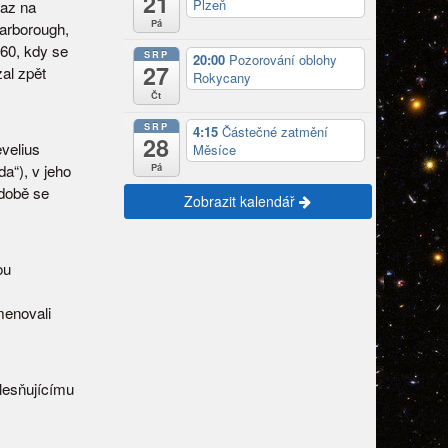
21
Plzeň
kaz na
Pá
carborough,
660, kdy se
SRP
20:00
Pozorování oblohy
27
zal zpět
Rokycany
Čt
SRP
4:15
Částečné zatmění
28
velius
Měsíce
a“), v jeho
Pá
 době se
Zobrazit kalendář
ou
menovali
lesňujícímu