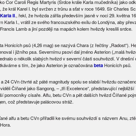
ko Cor Caroli Regis Martyris (Srdce krále Karla mučedníka) jako od
 že král Karel I. byl svržen z trůnu a sťat v roce 1649. Sir Charles S
Karla II
., řekl, že hvězda zářila především jasně v noci 29. května 1
syn Karla I., vrátil ze svého francouzského exilu do Londýna, aby přev
 Francis Lamb a jiní později na mapách kolem hvězdy kreslili srdce.
a Honicích psů (4,26 mag) se nazývá Chara (z řečtiny „Radost“). He
noval i jižního psa. Severnímu psovi dal jméno Asterion („malá hvězd
jednalo o několik slabých hvězd v severní části souhvězdí. V dnešní
tkáváme s tím, že jako Asterion je označována
beta
Honicích psů.
a 24 CVn čtvrté až páté magnitudy spolu se slabší hvězdu označen
iděli Číňané jako Sangong, – „tři Excelence“, představující nejbližší
jší pomocníky císaře. Alfu, betu CVn a pět dalších hvězd Číňané poj
en, což představuje palácovou stráž.
ťané alfu a betu CVn přiřadili ke svému souhvězdí s názvem Anu, ztě
Hora.