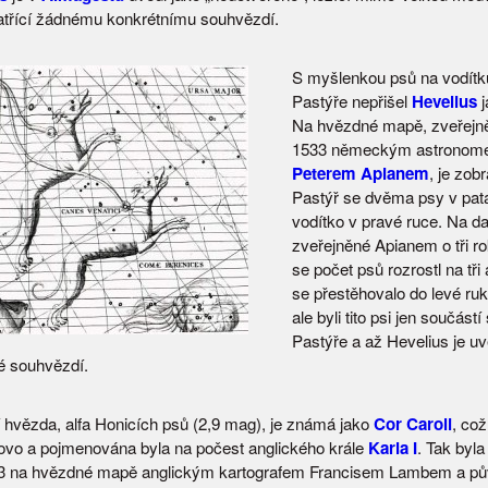
atřící žádnému konkrétnímu souhvězdí.
S myšlenkou psů na vodítk
Pastýře nepřišel
Hevelius
j
Na hvězdné mapě, zveřejně
1533 německým astrono
Peterem Apianem
, je zob
Pastýř se dvěma psy v patá
vodítko v pravé ruce. Na d
zveřejněné Apianem o tři ro
se počet psů rozrostl na tři
se přestěhovalo do levé ru
ale byli tito psi jen součást
Pastýře a až Hevelius je uv
é souhvězdí.
í hvězda, alfa Honicích psů (2,9 mag), je známá jako
Cor Caroli
, co
ovo a pojmenována byla na počest anglického krále
Karla I
. Tak byl
73 na hvězdné mapě anglickým kartografem Francisem Lambem a pů