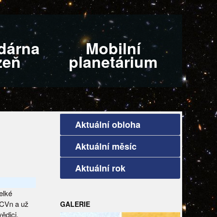
dárna
Mobilní
zeň
planetárium
Aktuální obloha
Aktuální měsíc
Aktuální rok
elké
 CVn a už
GALERIE
ědici,