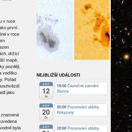
u v ruce
ako první.
né v roce
mem
razen
ch, držící
alší mapě,
ky později,
 a vodítko
NEJBLIŽŠÍ UDÁLOSTI
ky. Pořád
SRP
í souhvězdí
19:00
Částečné zatmění
12
Slunce
edl jako
St
SRP
20:00
Pozorování oblohy
20
Rokycany
ž znamená
Čt
a uvedena
vodně byla
SRP
20:00
Pozorování oblohy