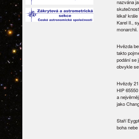
nazvána ja
skutečnost,
lékař krále
Karel II., 
monarchii.
Hvězda bet
takto pojme
podání se 
obvykle se
Hvězdy 21 
HIP 65550 v
a nejvěrně
jako Chang
Staří Eygp
boha nebe 