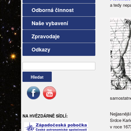
a tedy nep
Odborná činnost
Naše vybavení
Zpravodaje
Odkazy
Vyhledávání
samostatn
Nejjasnějš
NA HVĚZDÁRNĚ SÍDLÍ:
Srdce Karl
v roce 16