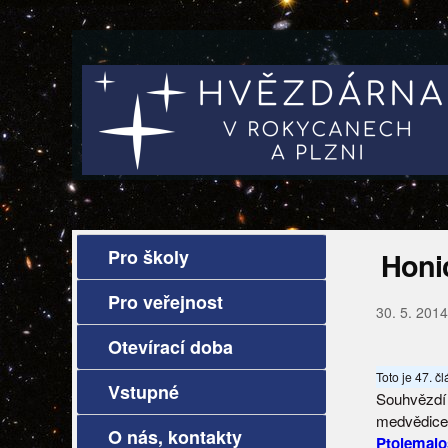
Pro školy
Honic
Pro veřejnost
30. 5. 2014
Otevírací doba
Toto je 47. č
Vstupné
Souhvězdí 
medvědice.
O nás, kontakty
Ptolemai