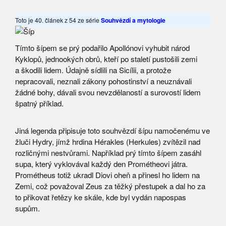
Toto je 40. článek z 54 ze série
Souhvězdí a mytologie
Tímto šípem se prý podařilo Apollónovi vyhubit národ
Kyklopů, jednookých obrů, kteří po staletí pustošili zemi
a škodili lidem. Údajně sídlili na Sicílii, a protože
nepracovali, neznali zákony pohostinství a neuznávali
žádné bohy, dávali svou nevzdělaností a surovostí lidem
špatný příklad.
Jiná legenda připisuje toto souhvězdí šípu namočenému ve
žluči Hydry, jímž hrdina Hérakles (Herkules) zvítězil nad
rozličnými nestvůrami. Například prý tímto šípem zasáhl
supa, který vyklovával každý den Prométheovi játra.
Prométheus totiž ukradl Diovi oheň a přinesl ho lidem na
Zemi, což považoval Zeus za těžký přestupek a dal ho za
to přikovat řetězy ke skále, kde byl vydán napospas
supům.