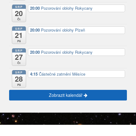
SRP
20:00
Pozorování oblohy Rokycany
20
Čt
SRP
20:00
Pozorování oblohy Plzeň
21
Pá
SRP
20:00
Pozorování oblohy Rokycany
27
Čt
SRP
4:15
Částečné zatmění Měsíce
28
Pá
Zobrazit kalendář