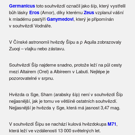
Germanicus
toto souhvězdí označil jako šíp, který vystřelil
bůh lásky
Eros
(Amor), díky kterému
Zeus
vzplanul vášní
k mladému pastýři
Ganymedovi
, který je připomínán
v souhvězdí Vodnáře.
V Čínské astronomii hvězdy Šípu a ρ Aquila zobrazovaly
Zuoqi – vlajku nebo zástavu.
Souhvězdí Šíp najdeme snadno, protože leží na půl cesty
mezi Altairem (Orel) a Albireem v Labuti. Nejlépe je
pozorovatelné v srpnu.
Hvězda α Sge, Sham (arabsky šíp) není v souhvězdí Šíp
nejjasnější, jak je tomu ve většině ostatních souhvězdí.
Nejjasnější je hvězda γ Sge, která má jasnost 3,47 mag.
V souhvězdí Šípu se nachází kulová hvězdokupa
M71
,
která leží ve vzdálenosti 13 000 světelných let.