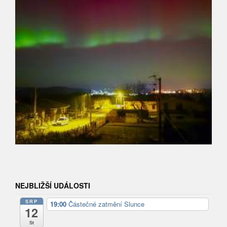
NEJBLIŽŠÍ UDÁLOSTI
SRP
19:00
Částečné zatmění Slunce
12
St